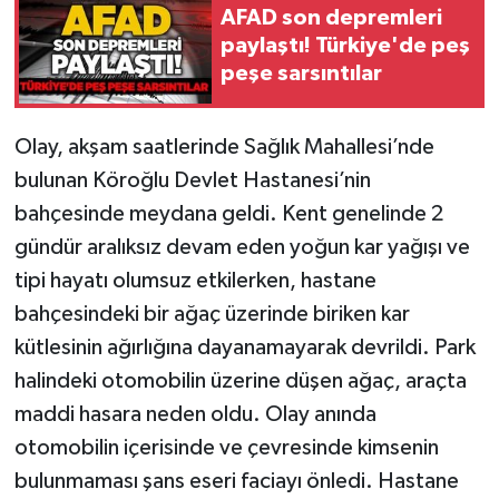
AFAD son depremleri
paylaştı! Türkiye'de peş
Gökçebey
peşe sarsıntılar
GÜNDEM
Olay, akşam saatlerinde Sağlık Mahallesi’nde
İş ilanı
bulunan Köroğlu Devlet Hastanesi’nin
bahçesinde meydana geldi. Kent genelinde 2
Kilimli
gündür aralıksız devam eden yoğun kar yağışı ve
Kültür - Sanat
tipi hayatı olumsuz etkilerken, hastane
bahçesindeki bir ağaç üzerinde biriken kar
MAGAZİN
kütlesinin ağırlığına dayanamayarak devrildi. Park
halindeki otomobilin üzerine düşen ağaç, araçta
Politika
maddi hasara neden oldu. Olay anında
otomobilin içerisinde ve çevresinde kimsenin
Resmi İlan
bulunmaması şans eseri faciayı önledi. Hastane