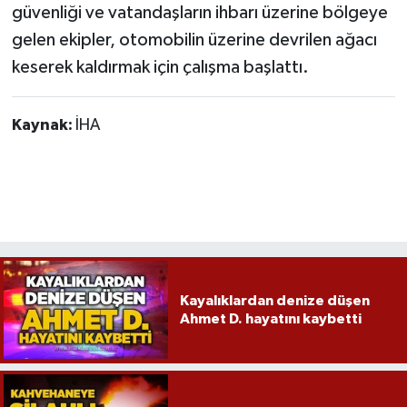
Röportaj
güvenliği ve vatandaşların ihbarı üzerine bölgeye
gelen ekipler, otomobilin üzerine devrilen ağacı
Sağlık
keserek kaldırmak için çalışma başlattı.
SİYASET
Kaynak:
İHA
Spor
Ulusal
Yaşam
Kayalıklardan denize düşen
Ahmet D. hayatını kaybetti