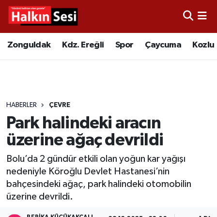
Foto Galeri
Zonguldak
Merkez Nöbetçi Eczaneler
Zonguldak
Kdz. Ereğli
Spor
Çaycuma
Kozlu
Video
Çaycuma
Merkez Hava Durumu
Yazarlar
KDZ. Ereğli
Merkez Trafik Yoğunluk Haritası
HABERLER
ÇEVRE
Kozlu
Süper Lig Puan Durumu ve Fikstür
Park halindeki aracın
Alaplı
Tüm Manşetler
üzerine ağaç devrildi
Bolu’da 2 gündür etkili olan yoğun kar yağışı
Asayiş
Son Dakika Haberleri
nedeniyle Köroğlu Devlet Hastanesi’nin
bahçesindeki ağaç, park halindeki otomobilin
Bartın
Haber Arşivi
üzerine devrildi.
Karabük