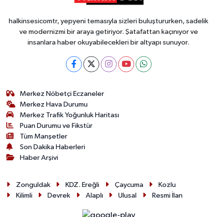
halkinsesicomtr, yepyeni temasıyla sizleri buluştururken, sadelik
ve modernizmi bir araya getiriyor. Şatafattan kaçınıyor ve
insanlara haber okuyabilecekleri bir altyapı sunuyor.
Merkez Nöbetçi Eczaneler
Merkez Hava Durumu
Merkez Trafik Yoğunluk Haritası
Puan Durumu ve Fikstür
Tüm Manşetler
Son Dakika Haberleri
Haber Arşivi
Zonguldak
KDZ. Ereğli
Çaycuma
Kozlu
Kilimli
Devrek
Alaplı
Ulusal
Resmi İlan