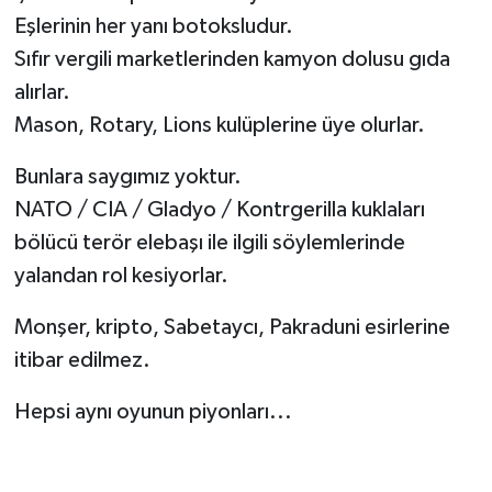
Eşlerinin her yanı botoksludur.
Gökçebey
Sıfır vergili marketlerinden kamyon dolusu gıda
alırlar.
GÜNDEM
Mason, Rotary, Lions kulüplerine üye olurlar.
İş ilanı
Bunlara saygımız yoktur.
NATO / CIA / Gladyo / Kontrgerilla kuklaları
Kilimli
bölücü terör elebaşı ile ilgili söylemlerinde
yalandan rol kesiyorlar.
Kültür - Sanat
Monşer, kripto, Sabetaycı, Pakraduni esirlerine
MAGAZİN
itibar edilmez.
Politika
Hepsi aynı oyunun piyonları...
Resmi İlan