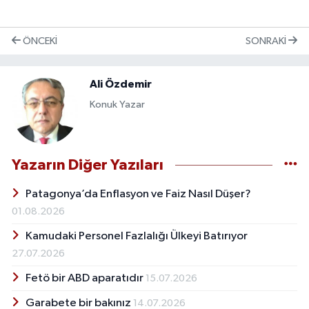
Röportaj
Sağlık
ÖNCEKI
SONRAKI
SİYASET
Ali Özdemir
Konuk Yazar
Spor
Ulusal
Yazarın Diğer Yazıları
Yaşam
Patagonya’da Enflasyon ve Faiz Nasıl Düşer?
01.08.2026
Kamudaki Personel Fazlalığı Ülkeyi Batırıyor
27.07.2026
Fetö bir ABD aparatıdır
15.07.2026
Garabete bir bakınız
14.07.2026