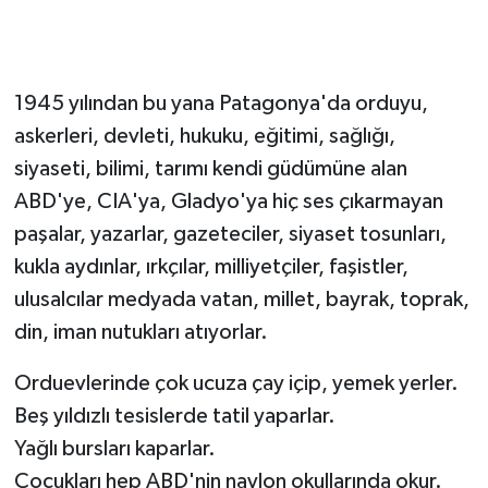
Devrek
Bolu
1945 yılından bu yana Patagonya'da orduyu,
askerleri, devleti, hukuku, eğitimi, sağlığı,
ÇEVRE
siyaseti, bilimi, tarımı kendi güdümüne alan
ABD'ye, CIA'ya, Gladyo'ya hiç ses çıkarmayan
BİLİM VE TEKNOLOJİ
paşalar, yazarlar, gazeteciler, siyaset tosunları,
DUNYA
kukla aydınlar, ırkçılar, milliyetçiler, faşistler,
ulusalcılar medyada vatan, millet, bayrak, toprak,
Düzce
din, iman nutukları atıyorlar.
Eğitim
Orduevlerinde çok ucuza çay içip, yemek yerler.
Beş yıldızlı tesislerde tatil yaparlar.
Ekonomi
Yağlı bursları kaparlar.
Çocukları hep ABD'nin naylon okullarında okur.
Genel