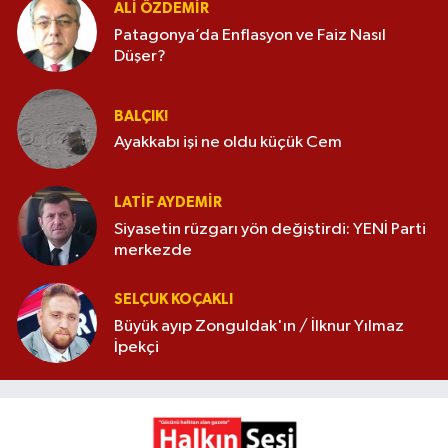
ALI ÖZDEMIR
Patagonya’da Enflasyon ve Faiz Nasıl
Düşer?
BALÇIK!
Ayakkabı işi ne oldu küçük Cem
LATIF AYDEMIR
Siyasetin rüzgarı yön değiştirdi: YENİ Parti
merkezde
SELÇUK KOÇAKLI
Büyük ayıp Zonguldak'ın / İlknur Yılmaz
İpekçi