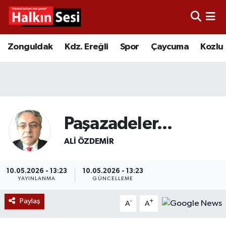
Foto Galeri
Zonguldak
Merkez Nöbetçi Eczaneler
Zonguldak
Kdz. Ereğli
Spor
Çaycuma
Kozlu
Video
Çaycuma
Merkez Hava Durumu
Yazarlar
KDZ. Ereğli
Merkez Trafik Yoğunluk Haritası
Kozlu
Süper Lig Puan Durumu ve Fikstür
Paşazadeler...
Alaplı
Tüm Manşetler
ALI ÖZDEMIR
Asayiş
Son Dakika Haberleri
10.05.2026 - 13:23
10.05.2026 - 13:23
YAYINLANMA
GÜNCELLEME
Bartın
Haber Arşivi
Paylaş
-
+
A
A
Karabük