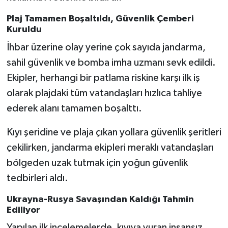
Röportaj
Plaj Tamamen Boşaltıldı, Güvenlik Çemberi
Sağlık
Kuruldu
İhbar üzerine olay yerine çok sayıda jandarma,
SİYASET
sahil güvenlik ve bomba imha uzmanı sevk edildi.
Ekipler, herhangi bir patlama riskine karşı ilk iş
Spor
olarak plajdaki tüm vatandaşları hızlıca tahliye
Ulusal
ederek alanı tamamen boşalttı.
Kıyı şeridine ve plaja çıkan yollara güvenlik şeritleri
Yaşam
çekilirken, jandarma ekipleri meraklı vatandaşları
bölgeden uzak tutmak için yoğun güvenlik
tedbirleri aldı.
Ukrayna-Rusya Savaşından Kaldığı Tahmin
Ediliyor
Yapılan ilk incelemelerde, kıyıya vuran insansız