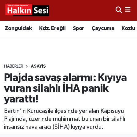
Foto Galeri
Zonguldak
Merkez Nöbetçi Eczaneler
Zonguldak
Kdz. Ereğli
Spor
Çaycuma
Kozlu
Video
Çaycuma
Merkez Hava Durumu
Yazarlar
KDZ. Ereğli
Merkez Trafik Yoğunluk Haritası
HABERLER
ASAYIŞ
Kozlu
Süper Lig Puan Durumu ve Fikstür
Plajda savaş alarmı: Kıyıya
Alaplı
Tüm Manşetler
vuran silahlı İHA panik
yarattı!
Asayiş
Son Dakika Haberleri
Bartın’ın Kurucaşile ilçesinde yer alan Kapısuyu
Bartın
Haber Arşivi
Plajı'nda, üzerinde mühimmat bulunan bir silahlı
insansız hava aracı (SİHA) kıyıya vurdu.
Karabük