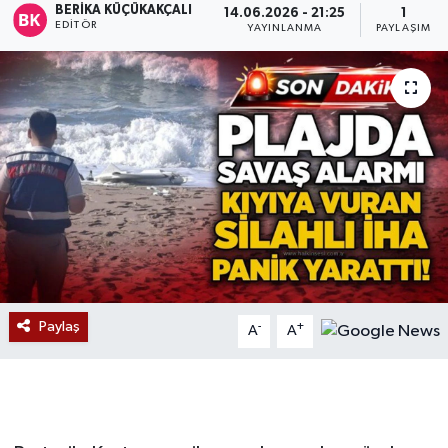
BERIKA KÜÇÜKAKÇALI
14.06.2026 - 21:25
1
EDITÖR
YAYINLANMA
PAYLAŞIM
Devrek
Bolu
ÇEVRE
BİLİM VE TEKNOLOJİ
DUNYA
Düzce
Paylaş
-
+
A
A
Eğitim
Ekonomi
Genel