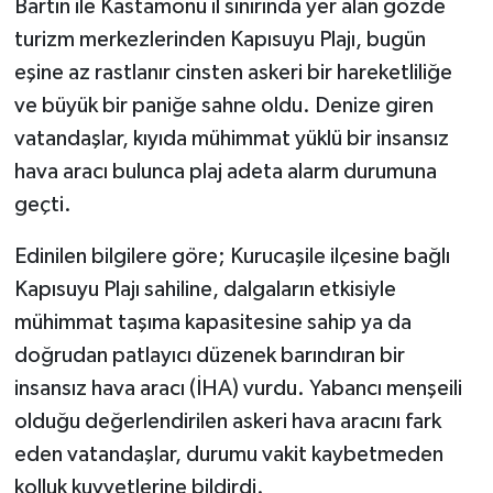
Bartın ile Kastamonu il sınırında yer alan gözde
turizm merkezlerinden Kapısuyu Plajı, bugün
Gökçebey
eşine az rastlanır cinsten askeri bir hareketliliğe
ve büyük bir paniğe sahne oldu. Denize giren
GÜNDEM
vatandaşlar, kıyıda mühimmat yüklü bir insansız
İş ilanı
hava aracı bulunca plaj adeta alarm durumuna
geçti.
Kilimli
Edinilen bilgilere göre; Kurucaşile ilçesine bağlı
Kültür - Sanat
Kapısuyu Plajı sahiline, dalgaların etkisiyle
mühimmat taşıma kapasitesine sahip ya da
MAGAZİN
doğrudan patlayıcı düzenek barındıran bir
insansız hava aracı (İHA) vurdu. Yabancı menşeili
Politika
olduğu değerlendirilen askeri hava aracını fark
Resmi İlan
eden vatandaşlar, durumu vakit kaybetmeden
kolluk kuvvetlerine bildirdi.