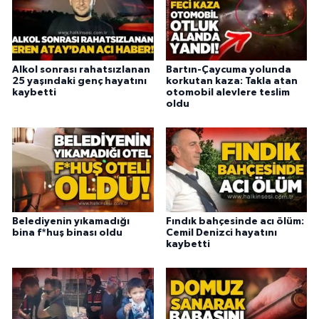
Alkol sonrası rahatsızlanan
Bartın-Çaycuma yolunda
25 yaşındaki genç hayatını
korkutan kaza: Takla atan
kaybetti
otomobil alevlere teslim
oldu
Belediyenin yıkamadığı
Fındık bahçesinde acı ölüm:
bina f*huş binası oldu
Cemil Denizci hayatını
kaybetti