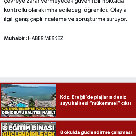
çevreye zarar vermeyecek güvenli bir noktada
kontrollü olarak imha edileceği öğrenildi. Olayla
ilgili geniş çaplı inceleme ve soruşturma sürüyor.
Muhabir:
HABER MERKEZİ
Kdz. Ereğli’de plajların deniz
suyu kalitesi “mükemmel” çıktı
8 okulda güçlendirme çalışması