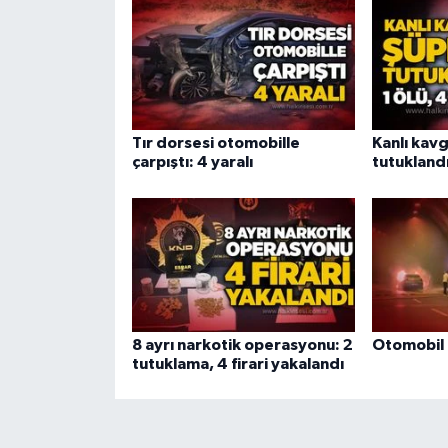
Tır dorsesi otomobille
Kanlı kav
çarpıştı: 4 yaralı
tutuklandı:
8 ayrı narkotik operasyonu: 2
Otomobil 
tutuklama, 4 firari yakalandı