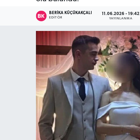
Devrek
BERIKA KÜÇÜKAKÇALI
11.06.2026 - 19:42
EDITÖR
YAYINLANMA
Bolu
ÇEVRE
BİLİM VE TEKNOLOJİ
DUNYA
Düzce
Eğitim
Ekonomi
Genel