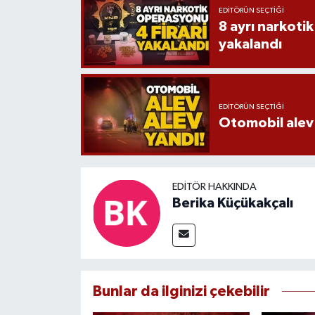
EDITÖRÜN SEÇTIĞI
8 ayrı narkotik
yakalandı
EDITÖRÜN SEÇTIĞI
Otomobil alev 
EDITÖR HAKKINDA
Berika Küçükakçalı
Bunlar da ilginizi çekebilir