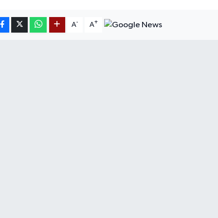
-
+
A
A