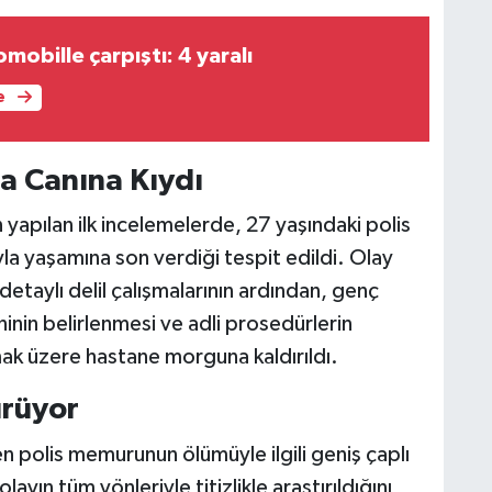
omobille çarpıştı: 4 yaralı
e
a Canına Kıydı
yapılan ilk incelemelerde, 27 yaşındaki polis
la yaşamına son verdiği tespit edildi. Olay
detaylı delil çalışmalarının ardından, genç
inin belirlenmesi ve adli prosedürlerin
k üzere hastane morguna kaldırıldı.
ürüyor
en polis memurunun ölümüyle ilgili geniş çaplı
layın tüm yönleriyle titizlikle araştırıldığını