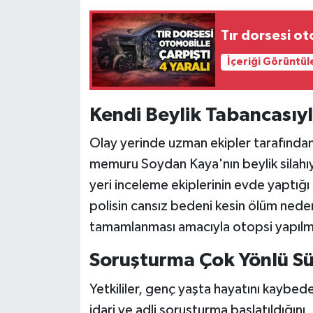
Röportaj
Tır dorsesi ot
Sağlık
İçeriği Görüntül
SİYASET
Kendi Beylik Tabancasıyl
Spor
Olay yerinde uzman ekipler tarafından 
Ulusal
memuru Soydan Kaya'nın beylik silahıy
Yaşam
yeri inceleme ekiplerinin evde yaptığı 
polisin cansız bedeni kesin ölüm neden
tamamlanması amacıyla otopsi yapılma
Soruşturma Çok Yönlü S
Yetkililer, genç yaşta hayatını kaybed
idari ve adli soruşturma başlatıldığını, o