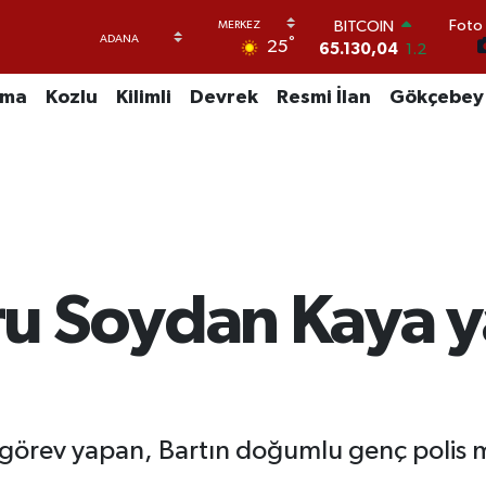
65.130,04
1.2
Foto 
DOLAR
°
25
47,7106
0.17
EURO
uma
Kozlu
Kilimli
Devrek
Resmi İlan
Gökçebey
55,1652
0.27
STERLİN
64,4046
0.35
GRAM ALTIN
6618.49
2.12
BİST100
13.773
-19
u Soydan Kaya 
 görev yapan, Bartın doğumlu genç polis