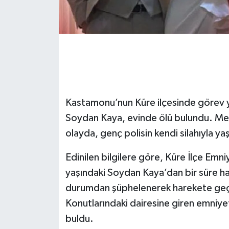
Gökçebey
GÜNDEM
İş ilanı
Kastamonu’nun Küre ilçesinde görev 
Kilimli
Soydan Kaya, evinde ölü bulundu. Mes
Kültür - Sanat
olayda, genç polisin kendi silahıyla ya
MAGAZİN
Edinilen bilgilere göre, Küre İlçe Em
yaşındaki Soydan Kaya’dan bir süre ha
Politika
durumdan şüphelenerek harekete geçt
Konutlarındaki dairesine giren emniyet
Resmi İlan
buldu.