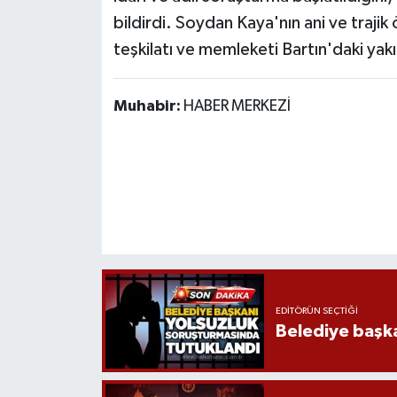
bildirdi. Soydan Kaya'nın ani ve traji
teşkilatı ve memleketi Bartın'daki yak
Muhabir:
HABER MERKEZİ
EDITÖRÜN SEÇTIĞI
Belediye başka