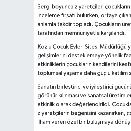
Röportaj
Sergi boyunca ziyaretçiler, çocukların 
inceleme fırsatı bulurken, ortaya çıka
Sağlık
anlamla takdir topladı. Çocukların üre
SİYASET
tarafından memnuniyetle karşılandı.
Kozlu Çocuk Evleri Sitesi Müdürlüğü yet
Spor
gelişimlerini desteklemeye yönelik faa
Ulusal
etkinliklerin çocukların kendilerini ke
toplumsal yaşama daha güçlü katılım s
Yaşam
Sanatın birleştirici ve iyileştirici güc
görünür kılınması ve sanatsal üretimle
etkinlik olarak değerlendirildi. Çocukl
ziyaretçilerin beğenisini kazanırken,
ilham veren özel bir buluşmaya dönüş