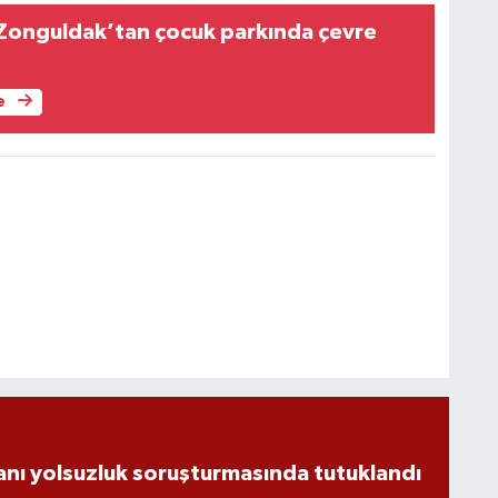
 Zonguldak’tan çocuk parkında çevre
e
nı yolsuzluk soruşturmasında tutuklandı