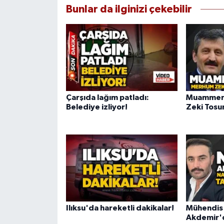
Bunlar da ilginizi çekebilir
Çarşıda lağım patladı:
Muammer 
Belediye izliyor!
Zeki Tosun
Ilıksu'da hareketli dakikalar!
Mühendis
Akdemir'd