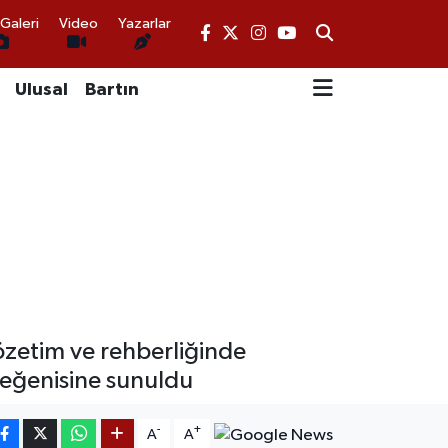
Galeri
Video
Yazarlar
Ulusal
Bartın
zetim ve rehberliğinde
 beğenisine sunuldu
-
+
A
A