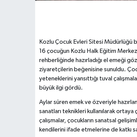
Gökçebey
GÜNDEM
Kozlu Çocuk Evleri Sitesi Müdürlüğü 
İş ilanı
16 çocuğun Kozlu Halk Eğitim Merke
rehberliğinde hazırladığı el emeği göz
Kilimli
ziyaretçilerin beğenisine sunuldu. Çocu
Kültür - Sanat
yeteneklerini yansıttığı tuval çalışmala
büyük ilgi gördü.
MAGAZİN
Aylar süren emek ve özveriyle hazırlan
Politika
sanatları teknikleri kullanılarak ortaya ç
çalışmalar, çocukların sanatsal gelişiml
Resmi İlan
kendilerini ifade etmelerine de katkı s