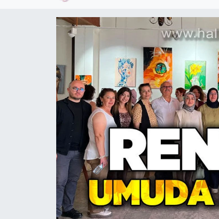
Devrek
Bolu
ÇEVRE
BİLİM VE TEKNOLOJİ
DUNYA
Düzce
Eğitim
Ekonomi
Genel