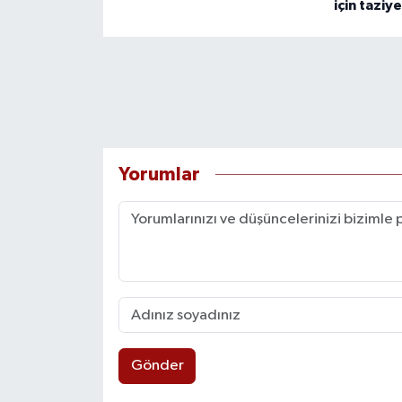
için taziy
Yorumlar
Gönder