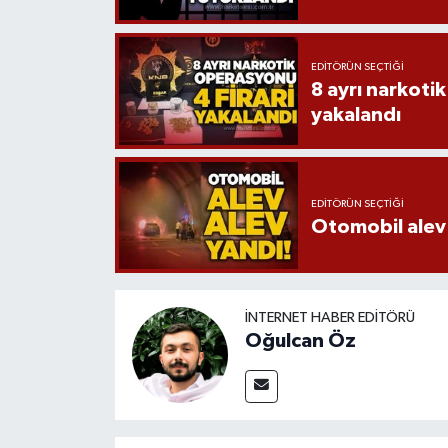
EDITÖRÜN SEÇTIĞI
8 ayrı narkotik
yakalandı
EDITÖRÜN SEÇTIĞI
Otomobil alev 
İNTERNET HABER EDITÖRÜ
Oğulcan Öz