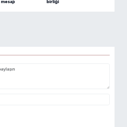
e mesajı
birliği