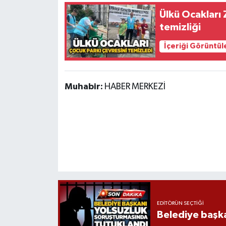
Ülkü Ocakları
temizliği
İçeriği Görüntül
Muhabir:
HABER MERKEZİ
EDITÖRÜN SEÇTIĞI
Belediye başka