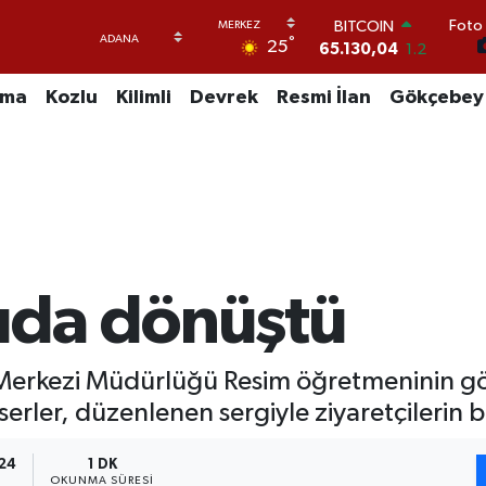
BITCOIN
Foto 
65.130,04
1.2
°
25
DOLAR
47,7106
0.17
uma
Kozlu
Kilimli
Devrek
Resmi İlan
Gökçebey
EURO
55,1652
0.27
STERLİN
64,4046
0.35
GRAM ALTIN
6618.49
2.12
BİST100
13.773
-19
uda dönüştü
Merkezi Müdürlüğü Resim öğretmeninin gö
serler, düzenlenen sergiyle ziyaretçilerin
:24
1 DK
OKUNMA SÜRESI