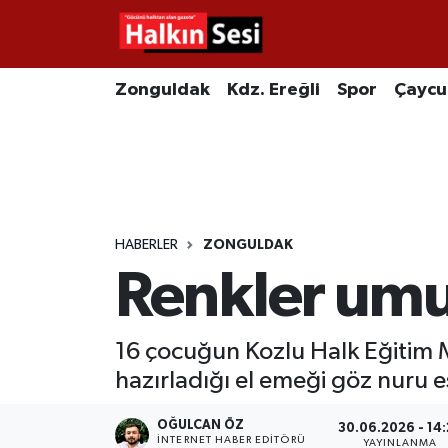
Foto Galeri
Zonguldak
Merkez Nöbetçi Eczaneler
Zonguldak
Kdz. Ereğli
Spor
Çayc
Video
Çaycuma
Merkez Hava Durumu
Yazarlar
KDZ. Ereğli
Merkez Trafik Yoğunluk Haritası
Kozlu
Süper Lig Puan Durumu ve Fikstür
HABERLER
ZONGULDAK
Renkler um
Alaplı
Tüm Manşetler
Asayiş
Son Dakika Haberleri
16 çocuğun Kozlu Halk Eğitim 
hazırladığı el emeği göz nuru e
Bartın
Haber Arşivi
OĞULCAN ÖZ
30.06.2026 - 14
Karabük
İNTERNET HABER EDITÖRÜ
YAYINLANMA