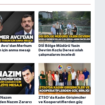
Avcı’dan Merhum
DSİ Bölge Müdürü Yasin
 için anma mesajı
Devrim Kozlu Deresi ıslah
çalışmalarını inceledi
 Nazım
ZTSO’da Kadın Girişimciler
en Nazım Zararcı
ve Kooperatiflerden güç