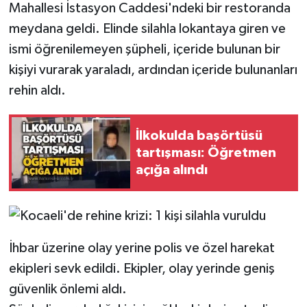
Mahallesi İstasyon Caddesi'ndeki bir restoranda
meydana geldi. Elinde silahla lokantaya giren ve
Gökçebey
ismi öğrenilemeyen şüpheli, içeride bulunan bir
GÜNDEM
kişiyi vurarak yaraladı, ardından içeride bulunanları
rehin aldı.
İş ilanı
İlkokulda başörtüsü
Kilimli
tartışması: Öğretmen
açığa alındı
Kültür - Sanat
MAGAZİN
Politika
İhbar üzerine olay yerine polis ve özel harekat
ekipleri sevk edildi. Ekipler, olay yerinde geniş
Resmi İlan
güvenlik önlemi aldı.