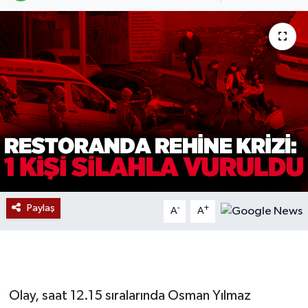
Devrek
Bolu
ÇEVRE
BİLİM VE TEKNOLOJİ
DUNYA
Düzce
Paylaş
-
+
A
A
Eğitim
Ekonomi
Olay, saat 12.15 sıralarında Osman Yılmaz
Genel