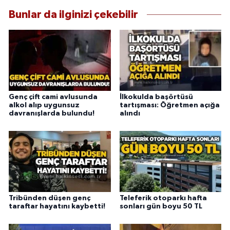
Bunlar da ilginizi çekebilir
Genç çift cami avlusunda
İlkokulda başörtüsü
alkol alıp uygunsuz
tartışması: Öğretmen açığa
davranışlarda bulundu!
alındı
Tribünden düşen genç
Teleferik otoparkı hafta
taraftar hayatını kaybetti!
sonları gün boyu 50 TL