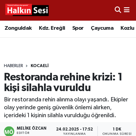
Foto Galeri
Zonguldak
Merkez Nöbetçi Eczaneler
Zonguldak
Kdz. Ereğli
Spor
Çaycuma
Kozlu
Video
Çaycuma
Merkez Hava Durumu
Yazarlar
KDZ. Ereğli
Merkez Trafik Yoğunluk Haritası
HABERLER
KOCAELI
Kozlu
Süper Lig Puan Durumu ve Fikstür
Restoranda rehine krizi: 1
Alaplı
Tüm Manşetler
kişi silahla vuruldu
Bir restoranda rehin alınma olayı yaşandı. Ekipler
Asayiş
Son Dakika Haberleri
olay yerinde geniş güvenlik önlemi alırken,
içerideki 1 kişinin silahla vurulduğu öğrenildi.
Bartın
Haber Arşivi
MELIKE ÖZCAN
24.02.2025 - 17:52
1 DK
Karabük
EDITÖR
YAYINLANMA
OKUNMA SÜRESI