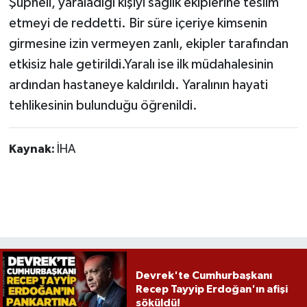
Şüpheli, yaraladığı kişiyi sağlık ekiplerine teslim
Röportaj
etmeyi de reddetti. Bir süre içeriye kimsenin
Sağlık
girmesine izin vermeyen zanlı, ekipler tarafından
etkisiz hale getirildi.Yaralı ise ilk müdahalesinin
SİYASET
ardından hastaneye kaldırıldı. Yaralının hayati
tehlikesinin bulunduğu öğrenildi.
Spor
Ulusal
Kaynak:
İHA
Yaşam
Devrek'te Cumhurbaşkanı
Recep Tayyip Erdoğan'ın afişi
söküldü!