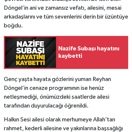
Döngel’in ani ve zamansız vefatı, ailesini, mesai
Gökçebey
arkadaşlarını ve tüm sevenlerini derin bir üzüntüye
boğdu.
GÜNDEM
İş ilanı
Nazife Subaşı hayatını
kaybetti
Kilimli
Kültür - Sanat
Genç yaşta hayata gözlerini yuman Reyhan
Döngel’in cenaze programının ise henüz
MAGAZİN
netleşmediği, önümüzdeki saatlerde ailesi
Politika
tarafından duyurulacağı öğrenildi.
Resmi İlan
Halkın Sesi ailesi olarak merhumeye Allah'tan
rahmet, kederli ailesine ve yakınlarına başsağlığı