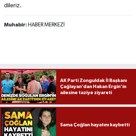
Röportaj
dileriz.
Sağlık
Muhabir:
HABER MERKEZİ
SİYASET
Spor
Ulusal
Yaşam
AK Parti Zonguldak İl Başkanı
Çağlayan’dan Hakan Ergin’in
ailesine taziye ziyareti
Sama Çoğlan hayatını kaybetti