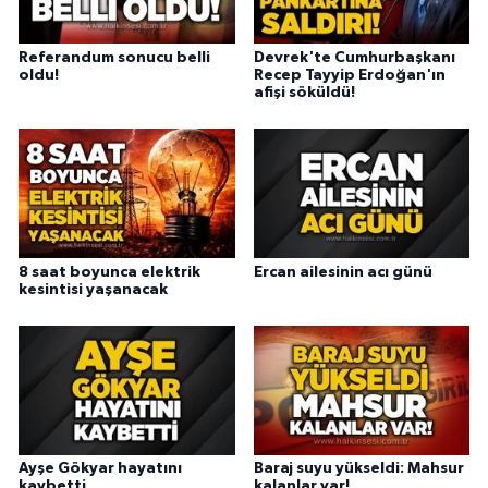
Referandum sonucu belli
Devrek'te Cumhurbaşkanı
oldu!
Recep Tayyip Erdoğan'ın
afişi söküldü!
8 saat boyunca elektrik
Ercan ailesinin acı günü
kesintisi yaşanacak
Ayşe Gökyar hayatını
Baraj suyu yükseldi: Mahsur
kaybetti
kalanlar var!