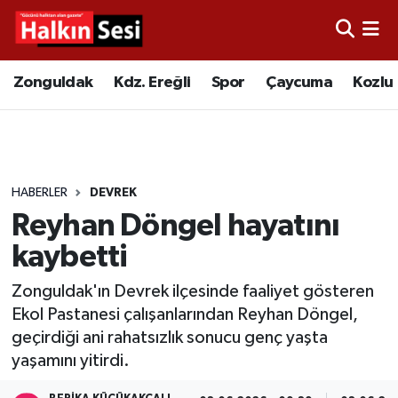
Foto Galeri
Zonguldak
Merkez Nöbetçi Eczaneler
Zonguldak
Kdz. Ereğli
Spor
Çaycuma
Kozlu
Video
Çaycuma
Merkez Hava Durumu
Yazarlar
KDZ. Ereğli
Merkez Trafik Yoğunluk Haritası
HABERLER
DEVREK
Kozlu
Süper Lig Puan Durumu ve Fikstür
Reyhan Döngel hayatını
Alaplı
Tüm Manşetler
kaybetti
Zonguldak'ın Devrek ilçesinde faaliyet gösteren
Asayiş
Son Dakika Haberleri
Ekol Pastanesi çalışanlarından Reyhan Döngel,
geçirdiği ani rahatsızlık sonucu genç yaşta
Bartın
Haber Arşivi
yaşamını yitirdi.
Karabük