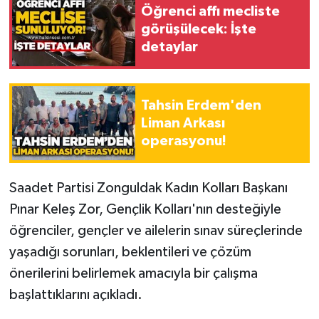
Öğrenci affı mecliste
görüşülecek: İşte
Gökçebey
detaylar
GÜNDEM
Tahsin Erdem'den
İş ilanı
Liman Arkası
operasyonu!
Kilimli
Kültür - Sanat
Saadet Partisi Zonguldak Kadın Kolları Başkanı
Pınar Keleş Zor, Gençlik Kolları'nın desteğiyle
MAGAZİN
öğrenciler, gençler ve ailelerin sınav süreçlerinde
Politika
yaşadığı sorunları, beklentileri ve çözüm
önerilerini belirlemek amacıyla bir çalışma
Resmi İlan
başlattıklarını açıkladı.