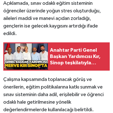
Röportaj
Açıklamada, sınav odaklı eğitim sisteminin
öğrenciler üzerinde yoğun stres oluşturduğu,
Sağlık
aileleri maddi ve manevi açıdan zorladığı,
gençlerin ise gelecek kaygısını artırdığı ifade
SİYASET
edildi.
Spor
Anahtar Parti Genel
Ulusal
Başkan Yardımcısı Kır,
Sinop teşkilatıyla
Yaşam
buluştu
Çalışma kapsamında toplanacak görüş ve
önerilerin, eğitim politikalarına katkı sunmak ve
sınav sisteminin daha adil, erişilebilir ve öğrenci
odaklı hale getirilmesine yönelik
değerlendirmelerde kullanılacağı belirtildi.