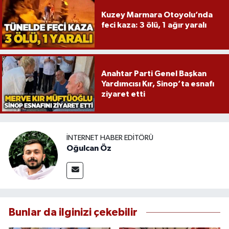
Kuzey Marmara Otoyolu’nda
feci kaza: 3 ölü, 1 ağır yaralı
Anahtar Parti Genel Başkan
Yardımcısı Kır, Sinop’ta esnafı
ziyaret etti
İNTERNET HABER EDITÖRÜ
Oğulcan Öz
Bunlar da ilginizi çekebilir