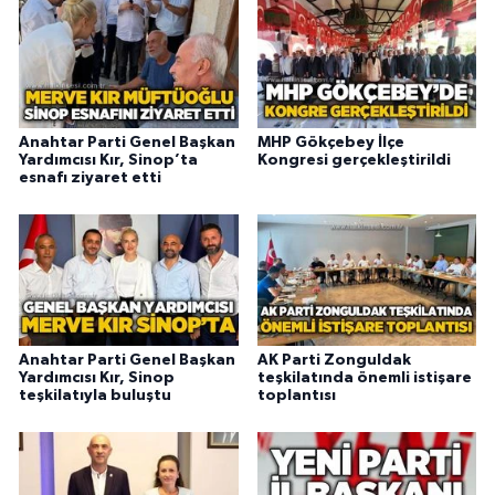
Anahtar Parti Genel Başkan
MHP Gökçebey İlçe
Yardımcısı Kır, Sinop’ta
Kongresi gerçekleştirildi
esnafı ziyaret etti
Anahtar Parti Genel Başkan
AK Parti Zonguldak
Yardımcısı Kır, Sinop
teşkilatında önemli istişare
teşkilatıyla buluştu
toplantısı