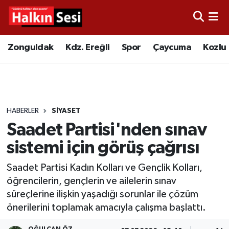
Foto Galeri
Zonguldak
Merkez Nöbetçi Eczaneler
Zonguldak
Kdz. Ereğli
Spor
Çaycuma
Kozlu
Video
Çaycuma
Merkez Hava Durumu
Yazarlar
KDZ. Ereğli
Merkez Trafik Yoğunluk Haritası
HABERLER
SİYASET
Kozlu
Süper Lig Puan Durumu ve Fikstür
Saadet Partisi'nden sınav
Alaplı
Tüm Manşetler
sistemi için görüş çağrısı
Saadet Partisi Kadın Kolları ve Gençlik Kolları,
Asayiş
Son Dakika Haberleri
öğrencilerin, gençlerin ve ailelerin sınav
süreçlerine ilişkin yaşadığı sorunlar ile çözüm
Bartın
Haber Arşivi
önerilerini toplamak amacıyla çalışma başlattı.
Karabük