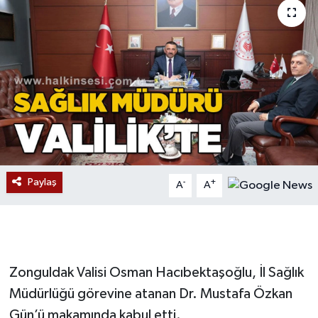
Devrek
Bolu
ÇEVRE
BİLİM VE TEKNOLOJİ
DUNYA
Paylaş
-
+
A
A
Düzce
Eğitim
Zonguldak Valisi Osman Hacıbektaşoğlu, İl Sağlık
Ekonomi
Müdürlüğü görevine atanan Dr. Mustafa Özkan
Gün’ü makamında kabul etti.
Genel