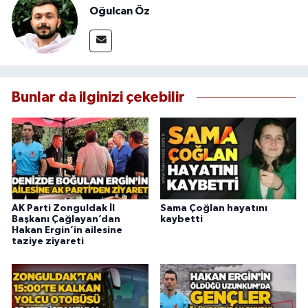
Oğulcan Öz
Bunlar da ilginizi çekebilir
AK Parti Zonguldak İl
Sama Çoğlan hayatını
Başkanı Çağlayan’dan
kaybetti
Hakan Ergin’in ailesine
taziye ziyareti