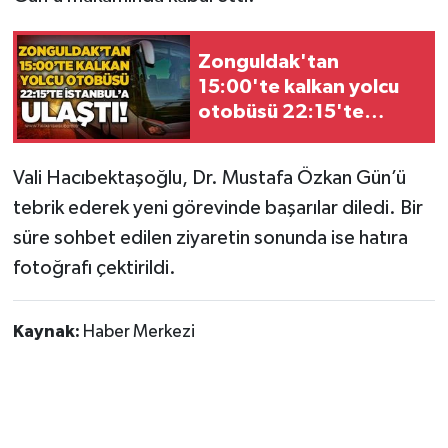
Gökçebey
Zonguldak'tan
15:00'te kalkan yolcu
GÜNDEM
otobüsü 22:15'te
İstanbul'a ulaştı!
İş ilanı
Vali Hacıbektaşoğlu, Dr. Mustafa Özkan Gün’ü
Kilimli
tebrik ederek yeni görevinde başarılar diledi. Bir
süre sohbet edilen ziyaretin sonunda ise hatıra
Kültür - Sanat
fotoğrafı çektirildi.
MAGAZİN
Kaynak:
Haber Merkezi
Politika
Resmi İlan