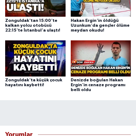
Zonguldak'tan 15:00'te
Hakan Ergin'in öldüğü
kalkan yolcu otobüsü
Uzunkum'da gençler ölüme
22:15'te İstanbul'a ulaştı!
meydan okudu!
Zonguldak'ta küçük çocuk
Denizde boğulan Hakan
hayatını kaybetti!
Ergin'in cenaze programı
belli oldu
Yorumlar