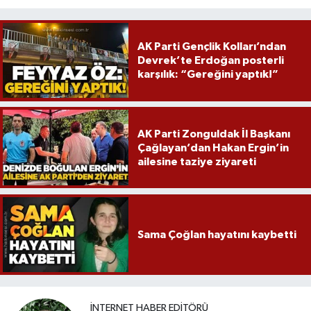
Röportaj
Sağlık
AK Parti Gençlik Kolları’ndan
Devrek’te Erdoğan posterli
karşılık: “Gereğini yaptık!”
SİYASET
Spor
AK Parti Zonguldak İl Başkanı
Ulusal
Çağlayan’dan Hakan Ergin’in
ailesine taziye ziyareti
Yaşam
Sama Çoğlan hayatını kaybetti
İNTERNET HABER EDITÖRÜ