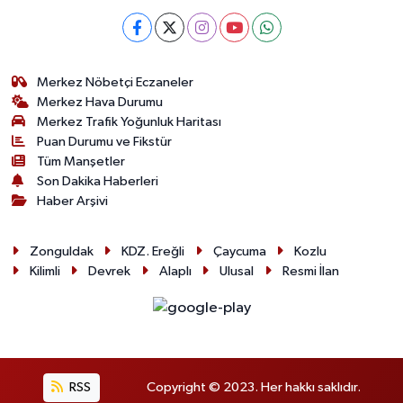
Merkez Nöbetçi Eczaneler
Merkez Hava Durumu
Merkez Trafik Yoğunluk Haritası
Puan Durumu ve Fikstür
Tüm Manşetler
Son Dakika Haberleri
Haber Arşivi
Zonguldak
KDZ. Ereğli
Çaycuma
Kozlu
Kilimli
Devrek
Alaplı
Ulusal
Resmi İlan
RSS
Copyright © 2023. Her hakkı saklıdır.