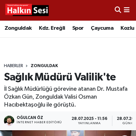
Foto Galeri
Zonguldak
Merkez Nöbetçi Eczaneler
Zonguldak
Kdz. Ereğli
Spor
Çaycuma
Kozlu
Video
Çaycuma
Merkez Hava Durumu
Yazarlar
KDZ. Ereğli
Merkez Trafik Yoğunluk Haritası
HABERLER
ZONGULDAK
Kozlu
Süper Lig Puan Durumu ve Fikstür
Sağlık Müdürü Valilik'te
Alaplı
Tüm Manşetler
İl Sağlık Müdürlüğü görevine atanan Dr. Mustafa
Özkan Gün, Zonguldak Valisi Osman
Asayiş
Son Dakika Haberleri
Hacıbektaşoğlu ile görüştü.
Bartın
Haber Arşivi
OĞULCAN ÖZ
28.07.2025 - 11:56
28.07.202
İNTERNET HABER EDITÖRÜ
YAYINLANMA
GÜNCE
Karabük