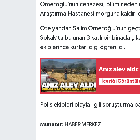
Röportaj
Ömeroğlu’nun cenazesi, ölüm nedenini
Araştırma Hastanesi morguna kaldırıld
Sağlık
Öte yandan Salim Ömeroğlu’nun geçt
SİYASET
Sokak’ta bulunan 3 katlı bir binada çı
ekiplerince kurtarıldığı öğrenildi.
Spor
Ulusal
Anız alev aldı
İçeriği Görüntül
Yaşam
Polis ekipleri olayla ilgili soruşturma b
Muhabir:
HABER MERKEZİ