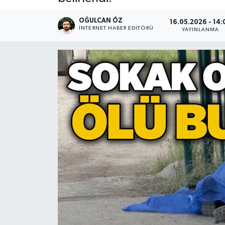
Devrek
OĞULCAN ÖZ
16.05.2026 - 14:
İNTERNET HABER EDITÖRÜ
YAYINLANMA
Bolu
ÇEVRE
BİLİM VE TEKNOLOJİ
DUNYA
Düzce
Eğitim
Ekonomi
Genel