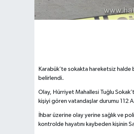
Gökçebey
GÜNDEM
İş ilanı
Kilimli
Karabük’te sokakta hareketsiz halde bu
Kültür - Sanat
belirlendi.
MAGAZİN
Olay, Hürriyet Mahallesi Tuğlu Sokak’
kişiyi gören vatandaşlar durumu 112 Ac
Politika
İhbar üzerine olay yerine sağlık ve poli
Resmi İlan
kontrolde hayatını kaybeden kişinin S