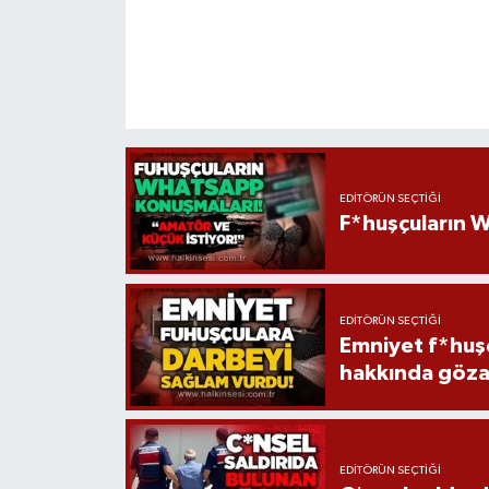
EDITÖRÜN SEÇTIĞI
F*huşçuların W
EDITÖRÜN SEÇTIĞI
Emniyet f*huşç
hakkında gözal
EDITÖRÜN SEÇTIĞI