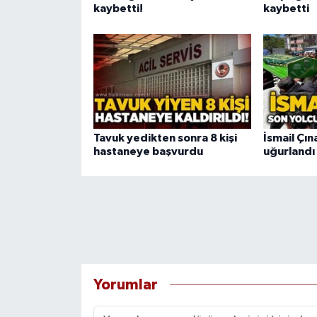
kaybetti!
kaybetti
Tavuk yedikten sonra 8 kişi
İsmail Çın
hastaneye başvurdu
uğurlandı
Yorumlar