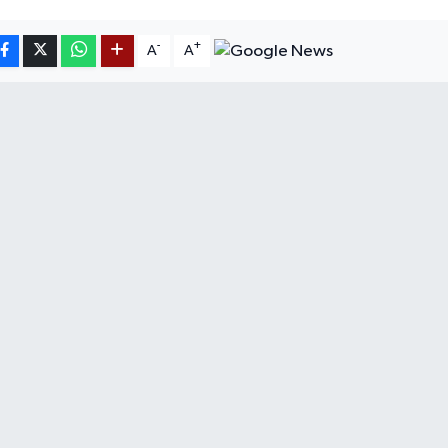
-
+
A
A