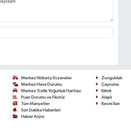
Merkez Nöbetçi Eczaneler
Zonguldak
Merkez Hava Durumu
Çaycuma
Merkez Trafik Yoğunluk Haritası
Kilimli
Puan Durumu ve Fikstür
Alaplı
Tüm Manşetler
Resmi İlan
Son Dakika Haberleri
Haber Arşivi