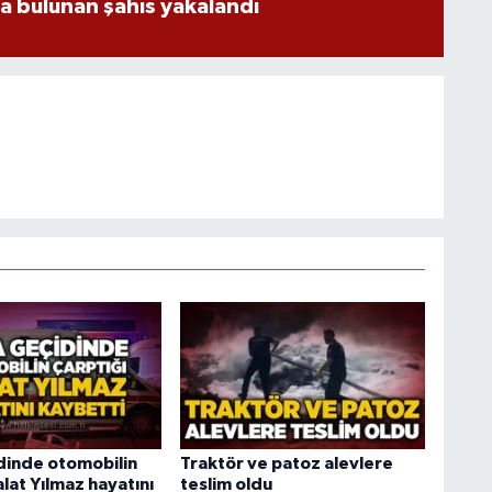
da bulunan şahıs yakalandı
dinde otomobilin
Traktör ve patoz alevlere
alat Yılmaz hayatını
teslim oldu