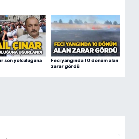
ar son yolculuğuna
Feci yangında 10 dönüm alan
zarar gördü