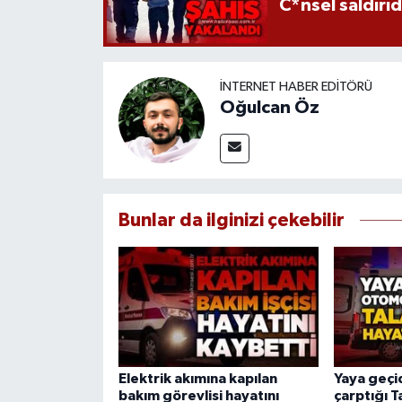
C*nsel saldırı
İNTERNET HABER EDITÖRÜ
Oğulcan Öz
Bunlar da ilginizi çekebilir
Elektrik akımına kapılan
Yaya geçi
bakım görevlisi hayatını
çarptığı T