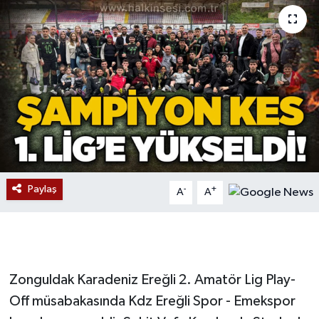
Devrek
Bolu
ÇEVRE
BİLİM VE TEKNOLOJİ
DUNYA
Paylaş
-
+
A
A
Düzce
Eğitim
Zonguldak Karadeniz Ereğli 2. Amatör Lig Play-
Ekonomi
Off müsabakasında Kdz Ereğli Spor - Emekspor
Genel