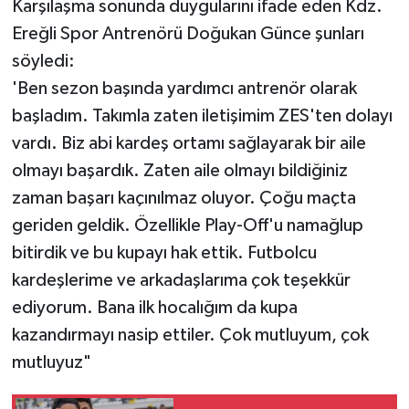
Karşılaşma sonunda duygularını ifade eden Kdz.
Röportaj
Ereğli Spor Antrenörü Doğukan Günce şunları
Sağlık
söyledi:
'Ben sezon başında yardımcı antrenör olarak
SİYASET
başladım. Takımla zaten iletişimim ZES'ten dolayı
vardı. Biz abi kardeş ortamı sağlayarak bir aile
Spor
olmayı başardık. Zaten aile olmayı bildiğiniz
Ulusal
zaman başarı kaçınılmaz oluyor. Çoğu maçta
geriden geldik. Özellikle Play-Off'u namağlup
Yaşam
bitirdik ve bu kupayı hak ettik. Futbolcu
kardeşlerime ve arkadaşlarıma çok teşekkür
ediyorum. Bana ilk hocalığım da kupa
kazandırmayı nasip ettiler. Çok mutluyum, çok
mutluyuz"