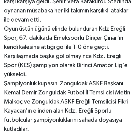
karşı karşıya geldi. Şehit Vefa Karakurdu Stadında
oynanan müsabaka her iki takımın karşılıklı atakları
Gökçebey
ile devam etti.
Oyun üstünlüğünü elinde bulunduran Kdz Ereğli
GÜNDEM
Spor, 67. dakikada Emeksporlu Dinçer Çınar'ın
İş ilanı
kendi kalesine attığı gol ile 1-0 öne geçti.
Karşılaşmada başka gol olmayınca Kdz. Ereğli
Kilimli
Spor (KES) şampiyon olarak Birinci Amatör Lig'e
yükseldi.
Kültür - Sanat
Şampiyonluk kupasını Zonguldak ASKF Başkanı
MAGAZİN
Kemal Demir Zonguldak Futbol İl Temsilcisi Metin
Malkoç ve Zonguldak ASKF Ereğli Temsilcisi Fikri
Politika
Kayacan'ın elinden alan Kdz. Ereğli Sporlu
futbolcular şampiyonluklarını sahada doyasıya
Resmi İlan
kutladılar.