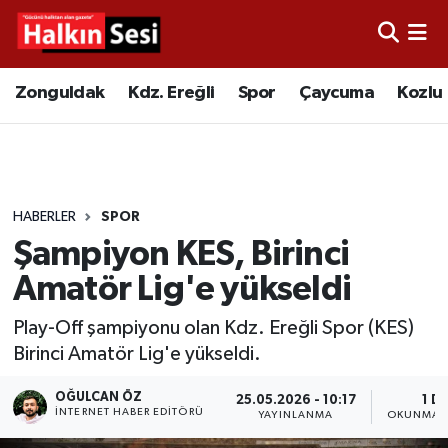
Foto Galeri
Zonguldak
Merkez Nöbetçi Eczaneler
Zonguldak
Kdz. Ereğli
Spor
Çaycuma
Kozlu
Video
Çaycuma
Merkez Hava Durumu
Yazarlar
KDZ. Ereğli
Merkez Trafik Yoğunluk Haritası
HABERLER
SPOR
Kozlu
Süper Lig Puan Durumu ve Fikstür
Şampiyon KES, Birinci
Alaplı
Tüm Manşetler
Amatör Lig'e yükseldi
Play-Off şampiyonu olan Kdz. Ereğli Spor (KES)
Asayiş
Son Dakika Haberleri
Birinci Amatör Lig'e yükseldi.
Bartın
Haber Arşivi
OĞULCAN ÖZ
25.05.2026 - 10:17
1 D
İNTERNET HABER EDITÖRÜ
YAYINLANMA
OKUNMA S
Karabük