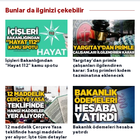
Bunlar da ilginizi çekebilir
İçişleri Bakanlığından
Yargıtay’dan primle
"Hayat 112" kamu spotu
çalışanları ilgilendiren
karar: Satış primleri kıdem
tazminatına eklenecek
12 maddelik Çerçeve Yasa
Bakanlık ödemeleri hesaba
teklifinde hangi maddeler
yatırdı
yer alıyor: İşte tüm detaylar