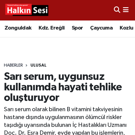
Foto Galeri
Zonguldak
Merkez Nöbetçi Eczaneler
Zonguldak
Kdz. Ereğli
Spor
Çaycuma
Kozlu
Video
Çaycuma
Merkez Hava Durumu
Yazarlar
KDZ. Ereğli
Merkez Trafik Yoğunluk Haritası
HABERLER
ULUSAL
Kozlu
Süper Lig Puan Durumu ve Fikstür
Sarı serum, uygunsuz
Alaplı
Tüm Manşetler
kullanımda hayati tehlike
oluşturuyor
Asayiş
Son Dakika Haberleri
Sarı serum olarak bilinen B vitamini takviyesinin
Bartın
Haber Arşivi
hastane dışında uygulanmasının ölümcül riskler
taşıdığı uyarısında bulunan İç Hastalıkları Uzmanı
Karabük
Doç. Dr. Esra Demir, evde yapılan bu işlemlerin,