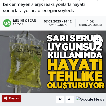
beklenmeyen alerjik reaksiyonlarla hayati
Devrek
sonuçlara yol açabileceğini söyledi.
Bolu
MELIKE ÖZCAN
07.02.2025 - 14:12
1 DK
EDITÖR
YAYINLANMA
OKUNMA SÜRESI
ÇEVRE
BİLİM VE TEKNOLOJİ
DUNYA
Düzce
Eğitim
Ekonomi
Paylaş
-
+
A
A
Genel