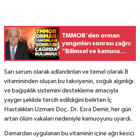
Gökçebey
GÜNDEM
TMMOB'den orman
yangınları sonrası çağrı:
İş ilanı
"Bilimsel ve kamucu
politikalar hayata
Kilimli
geçirilmeli"
Sarı serum olarak adlandırılan ve temel olarak B
Kültür - Sanat
vitamininden oluşan bu takviyenin, soğuk algınlığı
ve bağışıklık sistemini destekleme amacıyla
MAGAZİN
yaygın şekilde tercih edildiğini belirten İç
Hastalıkları Uzmanı Doç. Dr. Esra Demir, her gün
Politika
artan ölüm vakaları nedeniyle kamuoyunu uyardı.
Resmi İlan
Damardan uygulanan bu vitaminin içine ağrı kesici