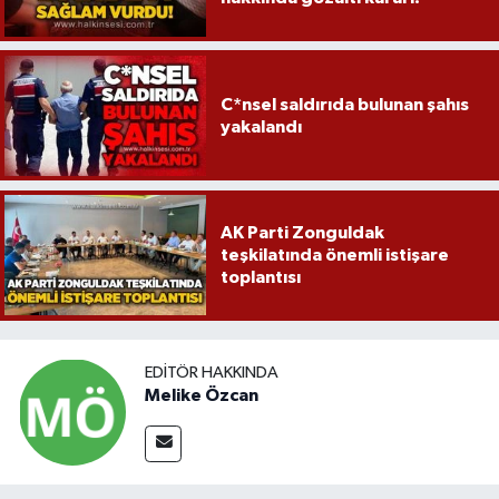
C*nsel saldırıda bulunan şahıs
yakalandı
AK Parti Zonguldak
teşkilatında önemli istişare
toplantısı
EDITÖR HAKKINDA
Melike Özcan