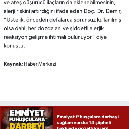
Röportaj
ve ateş düşürücü ilaçların da eklenebilmesinin,
alerji riskini artırdığını ifade eden Doç. Dr. Demir,
Sağlık
“Üstelik, önceden defalarca sorunsuz kullanılmış
olsa dahi, her dozda ani ve şiddetli alerjik
SİYASET
reaksiyon gelişme ihtimali bulunuyor” diye
konuştu.
Spor
Ulusal
Kaynak:
Haber Merkezi
Yaşam
Emniyet f*huşçulara darbeyi
sağlam vurdu: 14 şüpheli
hakkında gözaltı kararı!