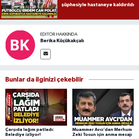
şüphesiyle hastaneye kaldırıldı
EDITÖR HAKKINDA
Berika Küçükakçalı
Bunlar da ilginizi çekebilir
Çarşıda lağım patladı:
Muammer Avcı’dan Merhum
Belediye izliyor!
Zeki Tosun için anma mesajı