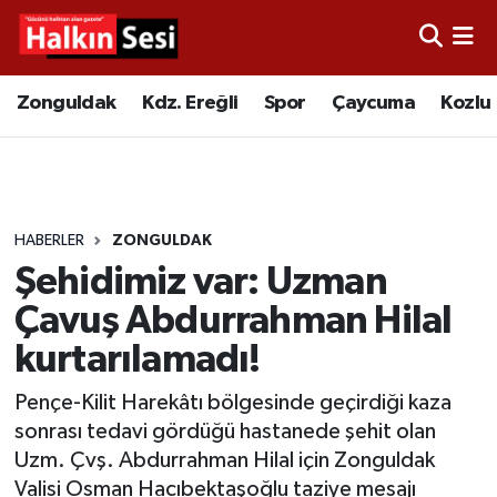
Foto Galeri
Zonguldak
Merkez Nöbetçi Eczaneler
Zonguldak
Kdz. Ereğli
Spor
Çaycuma
Kozlu
Video
Çaycuma
Merkez Hava Durumu
Yazarlar
KDZ. Ereğli
Merkez Trafik Yoğunluk Haritası
HABERLER
ZONGULDAK
Kozlu
Süper Lig Puan Durumu ve Fikstür
Şehidimiz var: Uzman
Alaplı
Tüm Manşetler
Çavuş Abdurrahman Hilal
kurtarılamadı!
Asayiş
Son Dakika Haberleri
Pençe-Kilit Harekâtı bölgesinde geçirdiği kaza
Bartın
Haber Arşivi
sonrası tedavi gördüğü hastanede şehit olan
Uzm. Çvş. Abdurrahman Hilal için Zonguldak
Karabük
Valisi Osman Hacıbektaşoğlu taziye mesajı