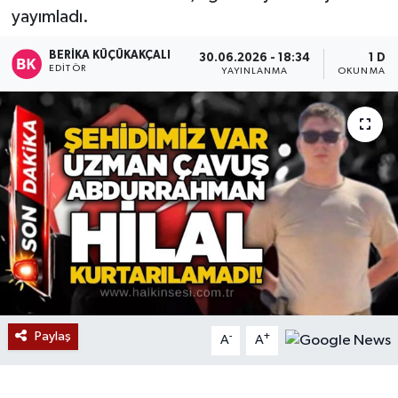
yayımladı.
Devrek
BERIKA KÜÇÜKAKÇALI
30.06.2026 - 18:34
1 DK
EDITÖR
YAYINLANMA
OKUNMA SÜ
Bolu
ÇEVRE
BİLİM VE TEKNOLOJİ
DUNYA
Düzce
Eğitim
Paylaş
-
+
A
A
Ekonomi
Genel