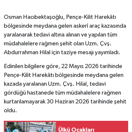
Gökçebey
Osman Hacıbektaşoğlu, Pençe-Kilit Harekâtı
bölgesinde meydana gelen askerî araç kazasında
GÜNDEM
yaralanarak tedavi altına alınan ve yapılan tüm
müdahalelere rağmen şehit olan Uzm. Çvş.
İş ilanı
Abdurrahman Hilal için taziye mesajı yayımladı.
Kilimli
Edinilen bilgilere göre, 22 Mayıs 2026 tarihinde
Kültür - Sanat
Pençe-Kilit Harekâtı bölgesinde meydana gelen
kazada yaralanan Uzm. Çvş. Hilal, tedavi
MAGAZİN
gördüğü hastanede tüm müdahalelere rağmen
kurtarılamayarak 30 Haziran 2026 tarihinde şehit
Politika
oldu.
Resmi İlan
Ülkü Ocakları