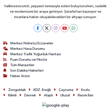
halkinsesicomtr, yepyeni temasıyla sizleri buluştururken, sadelik
ve modernizmi bir araya getiriyor. Şatafattan kaçınıyor ve
insanlara haber okuyabilecekleri bir altyapı sunuyor.
Merkez Nöbetçi Eczaneler
Merkez Hava Durumu
Merkez Trafik Yoğunluk Haritası
Puan Durumu ve Fikstür
Tüm Manşetler
Son Dakika Haberleri
Haber Arşivi
Zonguldak
KDZ. Ereğli
Çaycuma
Kozlu
Kilimli
Devrek
Alaplı
Ulusal
Resmi İlan