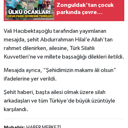
Röportaj
Zonguldak’tan çocuk
parkında çevre
Sağlık
temizliği
Vali Hacıbektaşoğlu tarafından yayımlanan
SİYASET
mesajda, şehit Abdurrahman Hilal’e Allah’tan
Spor
rahmet dilenirken, ailesine, Türk Silahlı
Kuvvetleri’ne ve millete başsağlığı dilekleri iletildi.
Ulusal
Mesajda ayrıca, “Şehidimizin makamı âli olsun”
Yaşam
ifadelerine yer verildi.
Şehit haberi, başta ailesi olmak üzere silah
arkadaşları ve tüm Türkiye’de büyük üzüntüyle
karşılandı.
Muhabir:
HABER MERKEZİ