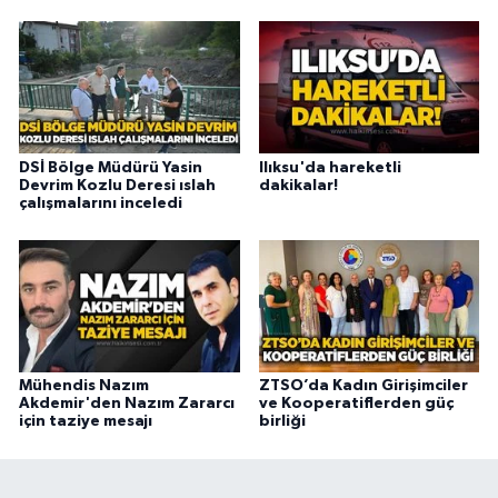
DSİ Bölge Müdürü Yasin
Ilıksu'da hareketli
Devrim Kozlu Deresi ıslah
dakikalar!
çalışmalarını inceledi
Mühendis Nazım
ZTSO’da Kadın Girişimciler
Akdemir'den Nazım Zararcı
ve Kooperatiflerden güç
için taziye mesajı
birliği