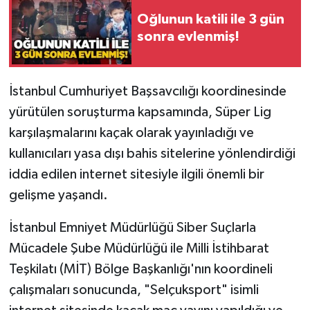
Oğlunun katili ile 3 gün
Gökçebey
sonra evlenmiş!
GÜNDEM
İstanbul Cumhuriyet Başsavcılığı koordinesinde
İş ilanı
yürütülen soruşturma kapsamında, Süper Lig
karşılaşmalarını kaçak olarak yayınladığı ve
Kilimli
kullanıcıları yasa dışı bahis sitelerine yönlendirdiği
Kültür - Sanat
iddia edilen internet sitesiyle ilgili önemli bir
gelişme yaşandı.
MAGAZİN
İstanbul Emniyet Müdürlüğü Siber Suçlarla
Politika
Mücadele Şube Müdürlüğü ile Milli İstihbarat
Teşkilatı (MİT) Bölge Başkanlığı'nın koordineli
Resmi İlan
çalışmaları sonucunda, "Selçuksport" isimli