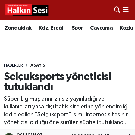
Foto Galeri
Zonguldak
Merkez Nöbetçi Eczaneler
Zonguldak
Kdz. Ereğli
Spor
Çaycuma
Kozlu
Video
Çaycuma
Merkez Hava Durumu
Yazarlar
KDZ. Ereğli
Merkez Trafik Yoğunluk Haritası
HABERLER
ASAYIŞ
Kozlu
Süper Lig Puan Durumu ve Fikstür
Selçuksports yöneticisi
Alaplı
Tüm Manşetler
tutuklandı
Süper Lig maçlarını izinsiz yayınladığı ve
Asayiş
Son Dakika Haberleri
kullanıcıları yasa dışı bahis sitelerine yönlendirdiği
iddia edilen "Selçuksport" isimli internet sitesinin
Bartın
Haber Arşivi
yöneticisi olduğu öne sürülen şüpheli tutuklandı.
Karabük