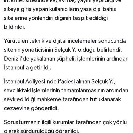
internet sitesinde kaçak maç yayını yapıldığı ve
Röportaj
siteye giriş yapan kullanıcıların yasa dışı bahis
Sağlık
sitelerine yönlendirildiğinin tespit edildiği
bildirildi.
SİYASET
Yürütülen teknik ve dijital incelemeler sonucunda
Spor
sitenin yöneticisinin Selçuk Y. olduğu belirlendi.
Denizli'de yakalanan şüpheli, işlemlerinin ardından
Ulusal
İstanbul'a getirildi.
Yaşam
İstanbul Adliyesi'nde ifadesi alınan Selçuk Y.,
savcılıktaki işlemlerinin tamamlanmasının ardından
sevk edildiği mahkeme tarafından tutuklanarak
cezaevine gönderildi.
Soruşturmanın ilgili kurumlar tarafından çok yönlü
olarak sürdürüldüğü öğrenildi.