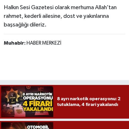
Röportaj
Halkın Sesi Gazetesi olarak merhuma Allah'tan
rahmet, kederli ailesine, dost ve yakınlarına
Sağlık
başsağlığı dileriz.
SİYASET
Muhabir:
HABER MERKEZİ
Spor
Ulusal
Yaşam
8 ayrı narkotik operasyonu: 2
tutuklama, 4 firari yakalandı