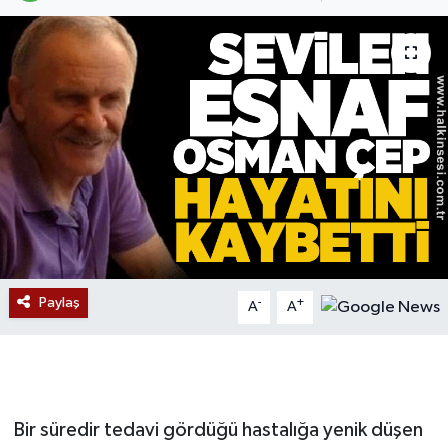
Devrek
Bolu
ÇEVRE
BİLİM VE TEKNOLOJİ
DUNYA
Düzce
Paylaş
-
+
A
A
Eğitim
Ekonomi
Bir süredir tedavi gördüğü hastalığa yenik düşen
Genel