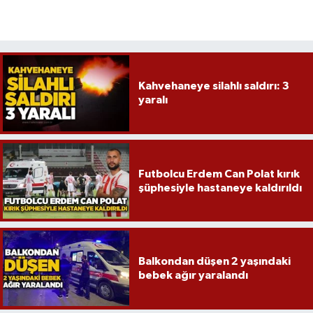
Röportaj
Sağlık
SİYASET
Kahvehaneye silahlı saldırı: 3
yaralı
Spor
Ulusal
Futbolcu Erdem Can Polat kırık
Yaşam
şüphesiyle hastaneye kaldırıldı
Balkondan düşen 2 yaşındaki
bebek ağır yaralandı