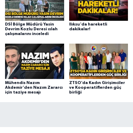
DSİ Bölge Müdürü Yasin
Ilıksu'da hareketli
Devrim Kozlu Deresi ıslah
dakikalar!
çalışmalarını inceledi
Mühendis Nazım
ZTSO’da Kadın Girişimciler
Akdemir'den Nazım Zararcı
ve Kooperatiflerden güç
için taziye mesajı
birliği