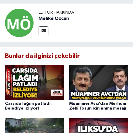
EDITÖR HAKKINDA
Melike Özcan
Bunlar da ilginizi çekebilir
Çarşıda lağım patladı:
Muammer Avcı’dan Merhum
Belediye izliyor!
Zeki Tosun için anma mesajı