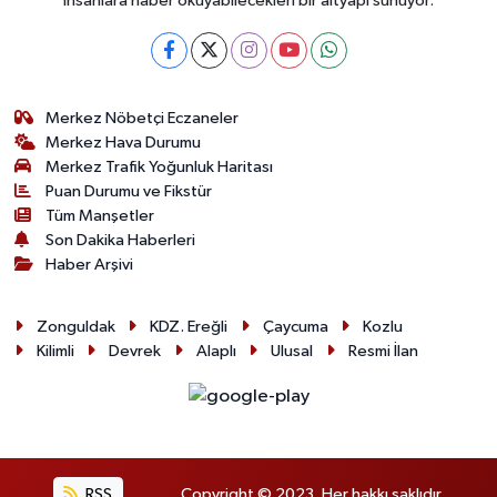
insanlara haber okuyabilecekleri bir altyapı sunuyor.
Merkez Nöbetçi Eczaneler
Merkez Hava Durumu
Merkez Trafik Yoğunluk Haritası
Puan Durumu ve Fikstür
Tüm Manşetler
Son Dakika Haberleri
Haber Arşivi
Zonguldak
KDZ. Ereğli
Çaycuma
Kozlu
Kilimli
Devrek
Alaplı
Ulusal
Resmi İlan
RSS
Copyright © 2023. Her hakkı saklıdır.