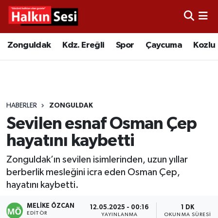
Foto Galeri
Zonguldak
Merkez Nöbetçi Eczaneler
Zonguldak
Kdz. Ereğli
Spor
Çaycuma
Kozlu
Video
Çaycuma
Merkez Hava Durumu
Yazarlar
KDZ. Ereğli
Merkez Trafik Yoğunluk Haritası
HABERLER
ZONGULDAK
Kozlu
Süper Lig Puan Durumu ve Fikstür
Sevilen esnaf Osman Çep
Alaplı
Tüm Manşetler
hayatını kaybetti
Zonguldak’ın sevilen isimlerinden, uzun yıllar
Asayiş
Son Dakika Haberleri
berberlik mesleğini icra eden Osman Çep,
hayatını kaybetti.
Bartın
Haber Arşivi
MELIKE ÖZCAN
12.05.2025 - 00:16
1 DK
Karabük
EDITÖR
YAYINLANMA
OKUNMA SÜRESI