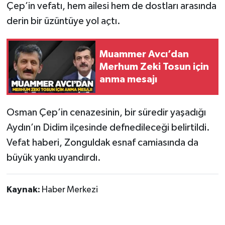
Çep’in vefatı, hem ailesi hem de dostları arasında
derin bir üzüntüye yol açtı.
Gökçebey
GÜNDEM
Muammer Avcı’dan
Merhum Zeki Tosun için
İş ilanı
anma mesajı
Kilimli
Osman Çep’in cenazesinin, bir süredir yaşadığı
Kültür - Sanat
Aydın’ın Didim ilçesinde defnedileceği belirtildi.
Vefat haberi, Zonguldak esnaf camiasında da
MAGAZİN
büyük yankı uyandırdı.
Politika
Kaynak:
Haber Merkezi
Resmi İlan