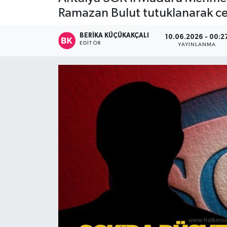
Ramazan Bulut tutuklanarak ce
Devrek
BERIKA KÜÇÜKAKÇALI
10.06.2026 - 00:2
Bolu
EDITÖR
YAYINLANMA
ÇEVRE
BİLİM VE TEKNOLOJİ
DUNYA
Düzce
Eğitim
Ekonomi
Genel