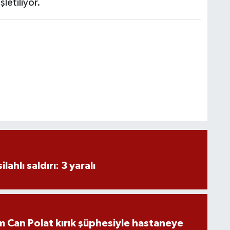
letiliyor.
ahlı saldırı: 3 yaralı
 Can Polat kırık şüphesiyle hastaneye