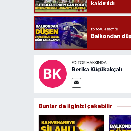
kaldırıldı
EDITÖRÜN SEÇTIĞI
Balkondan düşe
EDITÖR HAKKINDA
Berika Küçükakçalı
Bunlar da ilginizi çekebilir