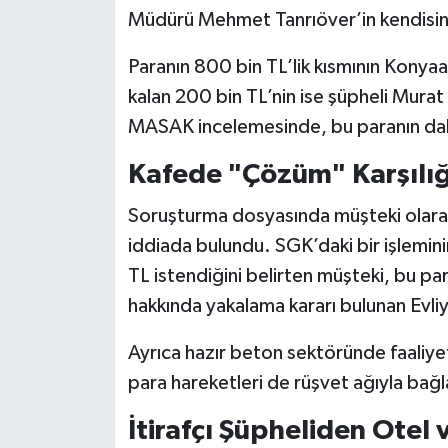
Röportaj
Müdürü Mehmet Tanrıöver’in kendisind
Sağlık
Paranın 800 bin TL’lik kısmının Konyaal
kalan 200 bin TL’nin ise şüpheli Murat 
SİYASET
MASAK incelemesinde, bu paranın daha 
Spor
Kafede "Çözüm" Karşılığ
Ulusal
Soruşturma dosyasında müşteki olarak 
iddiada bulundu. SGK’daki bir işlemini
Yaşam
TL istendiğini belirten müşteki, bu par
hakkında yakalama kararı bulunan Evliya
Ayrıca hazır beton sektöründe faaliye
para hareketleri de rüşvet ağıyla bağl
İtirafçı Şüpheliden Otel 