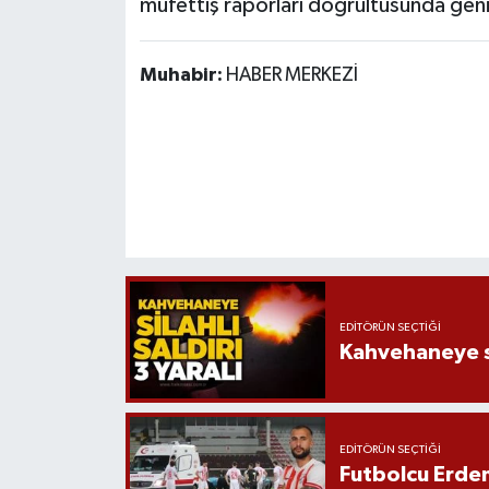
müfettiş raporları doğrultusunda geniş
Muhabir:
HABER MERKEZİ
EDITÖRÜN SEÇTIĞI
Kahvehaneye sil
EDITÖRÜN SEÇTIĞI
Futbolcu Erdem