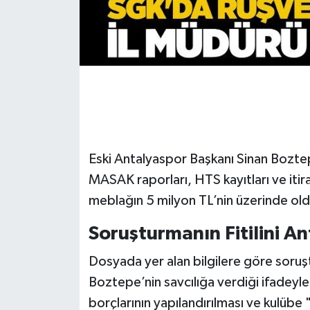
Gökçebey
GÜNDEM
İş ilanı
Kilimli
Eski Antalyaspor Başkanı Sinan Bozte
Kültür - Sanat
MASAK raporları, HTS kayıtları ve itir
meblağın 5 milyon TL’nin üzerinde old
MAGAZİN
Soruşturmanın Fitilini A
Politika
Dosyada yer alan bilgilere göre soruş
Resmi İlan
Boztepe’nin savcılığa verdiği ifadey
borçlarının yapılandırılması ve kulübe "