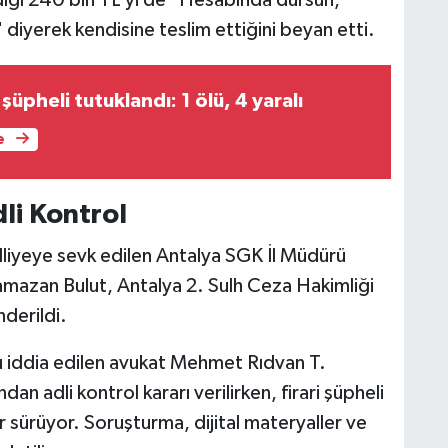
rdığı 240 bin TL’yi de "Hesabında dursun,
iyerek kendisine teslim ettiğini beyan etti.
şüpheli tutuklandı: 1 ölü, 4 yaralı
e
li Kontrol
iyeye sevk edilen Antalya SGK İl Müdürü
azan Bulut, Antalya 2. Sulh Ceza Hakimliği
derildi.
u iddia edilen avukat Mehmet Rıdvan T.
n adli kontrol kararı verilirken, firari şüpheli
ar sürüyor. Soruşturma, dijital materyaller ve