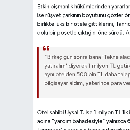
Etkin pişmanlık hükümlerinden yararla
ise rüşvet çarkının boyutunu gözler ön
birlikte lüks bir otele gittiklerini, Tanr
dolu bir poşetle çıktığını öne sürdü. A
"Birkaç gün sonra bana 'Tekne alaca
yatıralım' diyerek 1 milyon TL getir
aynı otelden 500 bin TL daha talep
bilgisayar aldım, yeterince para v
Otel sahibi Uysal T. ise 1 milyon TL'l
adına "yardım bahadesiyle" yalnızca 6