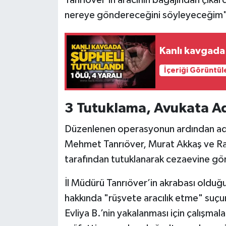
Tanrıöver’in aracının bagajından çıka
nereye göndereceğini söyleyeceğim" d
Kanlı kavgada 
İçeriği Görüntül
3 Tutuklama, Avukata Ad
Düzenlenen operasyonun ardından adl
Mehmet Tanrıöver, Murat Akkaş ve Ram
tarafından tutuklanarak cezaevine gön
İl Müdürü Tanrıöver’in akrabası olduğ
hakkında "rüşvete aracılık etme" suçunda
Evliya B.’nin yakalanması için çalışmal