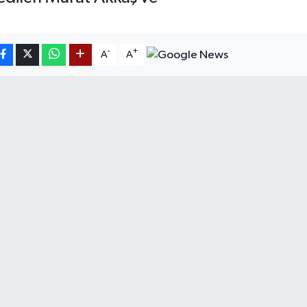
-
+
A
A