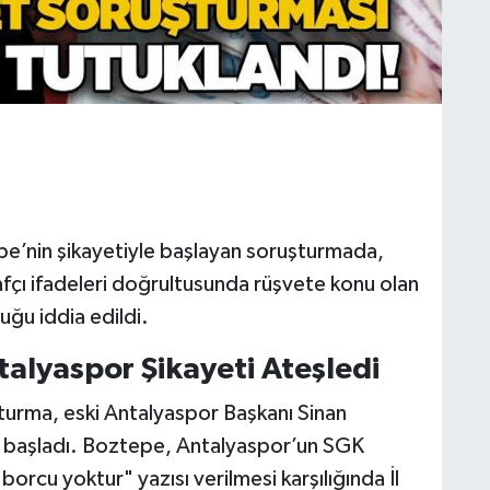
pe’nin şikayetiyle başlayan soruşturmada,
afçı ifadeleri doğrultusunda rüşvete konu olan
uğu iddia edildi.
ntalyaspor Şikayeti Ateşledi
turma, eski Antalyaspor Başkanı Sinan
le başladı. Boztepe, Antalyaspor’un SGK
borcu yoktur" yazısı verilmesi karşılığında İl