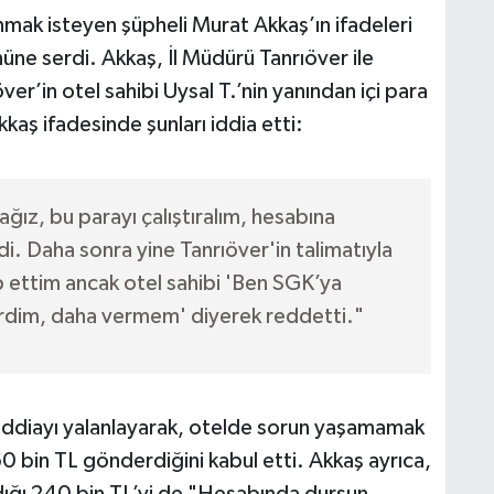
nmak isteyen şüpheli Murat Akkaş’ın ifadeleri
üne serdi. Akkaş, İl Müdürü Tanrıöver ile
ıöver’in otel sahibi Uysal T.’nin yanından içi para
kkaş ifadesinde şunları iddia etti:
ğız, bu parayı çalıştıralım, hesabına
di. Daha sonra yine Tanrıöver'in talimatıyla
 ettim ancak otel sahibi 'Ben SGK’ya
erdim, daha vermem' diyerek reddetti."
ik iddiayı yalanlayarak, otelde sorun yaşamamak
0 bin TL gönderdiğini kabul etti. Akkaş ayrıca,