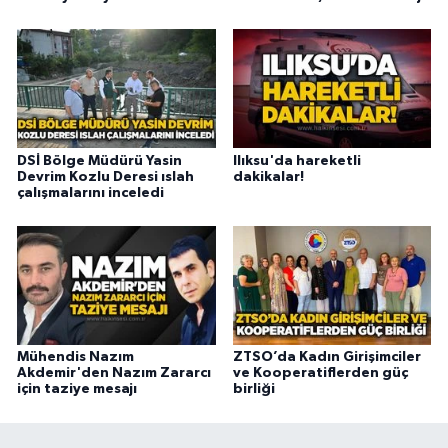
DSİ Bölge Müdürü Yasin
Ilıksu'da hareketli
Devrim Kozlu Deresi ıslah
dakikalar!
çalışmalarını inceledi
Mühendis Nazım
ZTSO’da Kadın Girişimciler
Akdemir'den Nazım Zararcı
ve Kooperatiflerden güç
için taziye mesajı
birliği