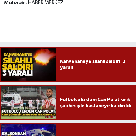
Röportaj
Muhabir:
HABER MERKEZİ
Sağlık
SİYASET
Spor
Kahvehaneye silahlı saldırı: 3
Ulusal
yaralı
Yaşam
Futbolcu Erdem Can Polat kırık
şüphesiyle hastaneye kaldırıldı