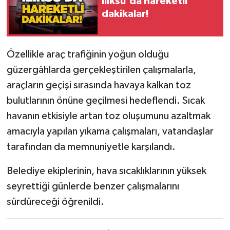
Ilıksu'da hareketli
dakikalar!
Gökçebey
GÜNDEM
Özellikle araç trafiğinin yoğun olduğu
güzergâhlarda gerçekleştirilen çalışmalarla,
İş ilanı
araçların geçişi sırasında havaya kalkan toz
bulutlarının önüne geçilmesi hedeflendi. Sıcak
Kilimli
havanın etkisiyle artan toz oluşumunu azaltmak
Kültür - Sanat
amacıyla yapılan yıkama çalışmaları, vatandaşlar
tarafından da memnuniyetle karşılandı.
MAGAZİN
Belediye ekiplerinin, hava sıcaklıklarının yüksek
Politika
seyrettiği günlerde benzer çalışmalarını
sürdüreceği öğrenildi.
Resmi İlan