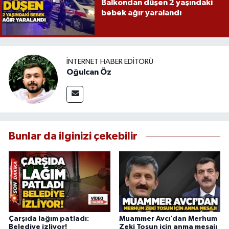
Balkondan düşen 2 yaşındaki
bebek ağır yaralandı
İNTERNET HABER EDITÖRÜ
Oğulcan Öz
Bunlar da ilginizi çekebilir
Çarşıda lağım patladı:
Muammer Avcı’dan Merhum
Belediye izliyor!
Zeki Tosun için anma mesajı