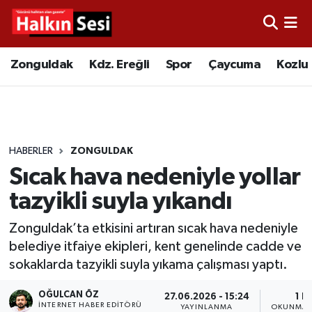
Foto Galeri
Zonguldak
Merkez Nöbetçi Eczaneler
Zonguldak
Kdz. Ereğli
Spor
Çaycuma
Kozlu
Video
Çaycuma
Merkez Hava Durumu
Yazarlar
KDZ. Ereğli
Merkez Trafik Yoğunluk Haritası
HABERLER
ZONGULDAK
Kozlu
Süper Lig Puan Durumu ve Fikstür
Sıcak hava nedeniyle yollar
Alaplı
Tüm Manşetler
tazyikli suyla yıkandı
Zonguldak’ta etkisini artıran sıcak hava nedeniyle
Asayiş
Son Dakika Haberleri
belediye itfaiye ekipleri, kent genelinde cadde ve
sokaklarda tazyikli suyla yıkama çalışması yaptı.
Bartın
Haber Arşivi
OĞULCAN ÖZ
27.06.2026 - 15:24
1 D
Karabük
İNTERNET HABER EDITÖRÜ
YAYINLANMA
OKUNMA 