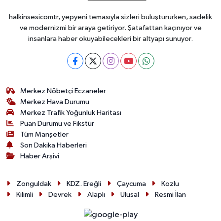
halkinsesicomtr, yepyeni temasıyla sizleri buluştururken, sadelik
ve modernizmi bir araya getiriyor. Şatafattan kaçınıyor ve
insanlara haber okuyabilecekleri bir altyapı sunuyor.
Merkez Nöbetçi Eczaneler
Merkez Hava Durumu
Merkez Trafik Yoğunluk Haritası
Puan Durumu ve Fikstür
Tüm Manşetler
Son Dakika Haberleri
Haber Arşivi
Zonguldak
KDZ. Ereğli
Çaycuma
Kozlu
Kilimli
Devrek
Alaplı
Ulusal
Resmi İlan