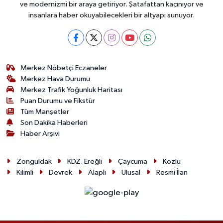
ve modernizmi bir araya getiriyor. Şatafattan kaçınıyor ve
insanlara haber okuyabilecekleri bir altyapı sunuyor.
Merkez Nöbetçi Eczaneler
Merkez Hava Durumu
Merkez Trafik Yoğunluk Haritası
Puan Durumu ve Fikstür
Tüm Manşetler
Son Dakika Haberleri
Haber Arşivi
Zonguldak
KDZ. Ereğli
Çaycuma
Kozlu
Kilimli
Devrek
Alaplı
Ulusal
Resmi İlan