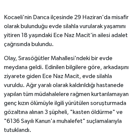
Gökçebey
Kocaeli'nin Darıca ilçesinde 29 Haziran'da misafir
olarak bulunduğu evde silahla vurularak yaşamını
GÜNDEM
yitiren 18 yaşındaki Ece Naz Macit'in ailesi adalet
çağrısında bulundu.
İş ilanı
Olay, Sırasöğütler Mahallesi'ndeki bir evde
Kilimli
meydana geldi. Edinilen bilgilere göre, arkadaşını
Kültür - Sanat
ziyarete giden Ece Naz Macit, evde silahla
vuruldu. Ağır yaralı olarak kaldırıldığı hastanede
MAGAZİN
yapılan tüm müdahalelere rağmen kurtarılamayan
genç kızın ölümüyle ilgili yürütülen soruşturmada
Politika
gözaltına alınan 3 şüpheli, "kasten öldürme" ve
Resmi İlan
"6136 Sayılı Kanun'a muhalefet" suçlamalarıyla
tutuklandı.