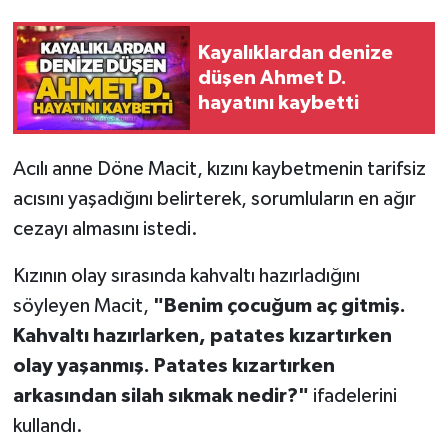
Röportaj
Kayalıklardan denize
Sağlık
düşen Ahmet D.
hayatını kaybetti
SİYASET
Spor
Acılı anne Döne Macit, kızını kaybetmenin tarifsiz
acısını yaşadığını belirterek, sorumluların en ağır
Ulusal
cezayı almasını istedi.
Yaşam
Kızının olay sırasında kahvaltı hazırladığını
söyleyen Macit,
"Benim çocuğum aç gitmiş.
Kahvaltı hazırlarken, patates kızartırken
olay yaşanmış. Patates kızartırken
arkasından silah sıkmak nedir?"
ifadelerini
kullandı.