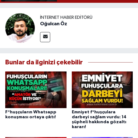
İNTERNET HABER EDITÖRÜ
Oğulcan Öz
Bunlar da ilginizi çekebilir
F*huşçuların Whatsapp
Emniyet f*huşçulara
konuşması ortaya çıktı!
darbeyi sağlam vurdu: 14
şüpheli hakkında gözaltı
kararı!