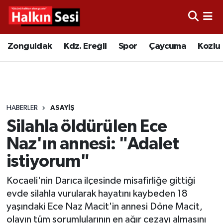
Foto Galeri
Zonguldak
Merkez Nöbetçi Eczaneler
Zonguldak
Kdz. Ereğli
Spor
Çaycuma
Kozlu
Video
Çaycuma
Merkez Hava Durumu
Yazarlar
KDZ. Ereğli
Merkez Trafik Yoğunluk Haritası
HABERLER
ASAYIŞ
Kozlu
Süper Lig Puan Durumu ve Fikstür
Silahla öldürülen Ece
Alaplı
Tüm Manşetler
Naz'ın annesi: "Adalet
istiyorum"
Asayiş
Son Dakika Haberleri
Kocaeli'nin Darıca ilçesinde misafirliğe gittiği
Bartın
Haber Arşivi
evde silahla vurularak hayatını kaybeden 18
yaşındaki Ece Naz Macit'in annesi Döne Macit,
Karabük
olayın tüm sorumlularının en ağır cezayı almasını