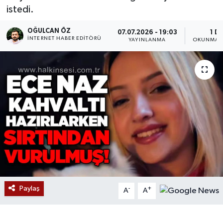
istedi.
Devrek
OĞULCAN ÖZ
07.07.2026 - 19:03
1 D
İNTERNET HABER EDITÖRÜ
YAYINLANMA
OKUNMA S
Bolu
ÇEVRE
BİLİM VE TEKNOLOJİ
DUNYA
Düzce
Eğitim
Paylaş
-
+
A
A
Ekonomi
Genel