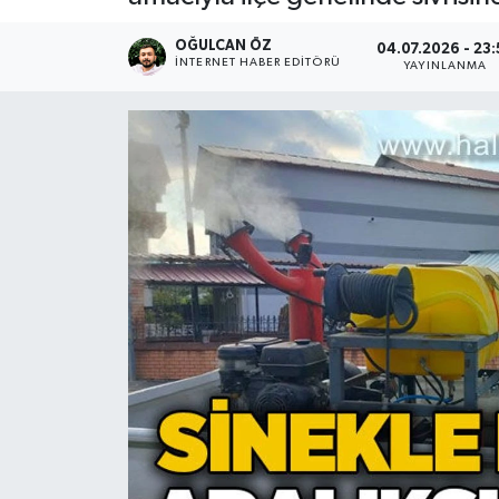
Devrek
OĞULCAN ÖZ
04.07.2026 - 23:
İNTERNET HABER EDITÖRÜ
YAYINLANMA
Bolu
ÇEVRE
BİLİM VE TEKNOLOJİ
DUNYA
Düzce
Eğitim
Ekonomi
Genel