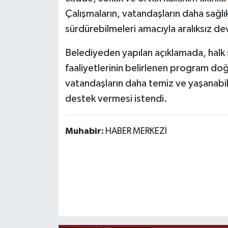
Röportaj
Çalışmaların, vatandaşların daha sağlık
sürdürebilmeleri amacıyla aralıksız dev
Sağlık
Belediyeden yapılan açıklamada, halk 
SİYASET
faaliyetlerinin belirlenen program do
Spor
vatandaşların daha temiz ve yaşanabil
destek vermesi istendi.
Ulusal
Muhabir:
HABER MERKEZİ
Yaşam