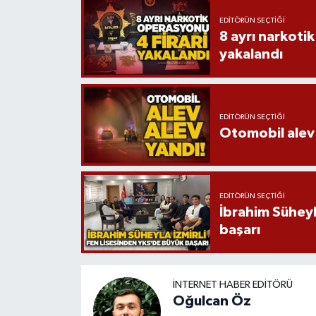
EDITÖRÜN SEÇTIĞI
8 ayrı narkotik
yakalandı
EDITÖRÜN SEÇTIĞI
Otomobil alev 
EDITÖRÜN SEÇTIĞI
İbrahim Süheyl
başarı
İNTERNET HABER EDITÖRÜ
Oğulcan Öz