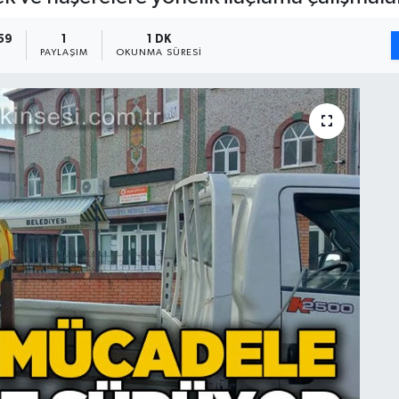
59
1
1 DK
PAYLAŞIM
OKUNMA SÜRESI