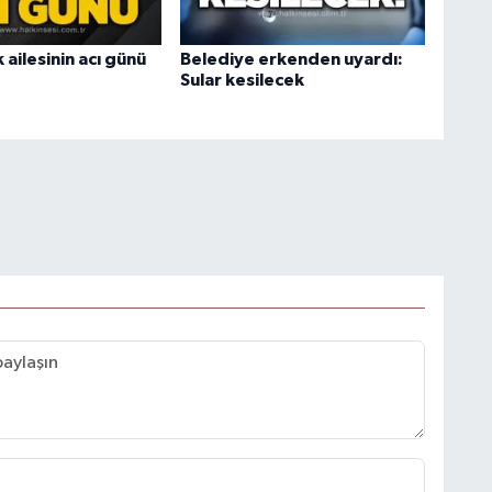
ailesinin acı günü
Belediye erkenden uyardı:
Sular kesilecek