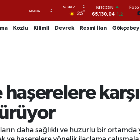
BITCOIN
Foto 
65.130,04
1.2
°
25
DOLAR
47,7106
0.17
uma
Kozlu
Kilimli
Devrek
Resmi İlan
Gökçebey
EURO
55,1652
0.27
STERLİN
64,4046
0.35
GRAM ALTIN
6618.49
2.12
BİST100
13.773
-19
e haşerelere karşı
sürüyor
arın daha sağlıklı ve huzurlu bir ortamda 
ek ve haşerelere yönelik ilaçlama çalışmala