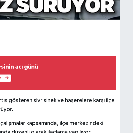
sinin acı günü
e
ış gösteren sivrisinek ve haşerelere karşı ilçe
rüyor.
n çalışmalar kapsamında, ilçe merkezindeki
nda düzenli olarak ilaçlama yapılıyor.