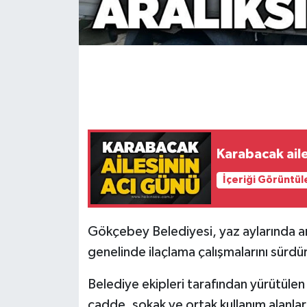
Gökçebey
GÜNDEM
İş ilanı
Kilimli
Karabacak aile
Kültür - Sanat
İçeriği Görüntül
MAGAZİN
Gökçebey Belediyesi, yaz aylarında art
Politika
genelinde ilaçlama çalışmalarını sürdü
Resmi İlan
Belediye ekipleri tarafından yürütüle
cadde, sokak ve ortak kullanım alanları