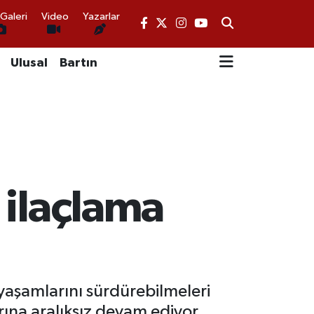
Galeri
Video
Yazarlar
Ulusal
Bartın
 ilaçlama
yaşamlarını sürdürebilmeleri
rına aralıksız devam ediyor.