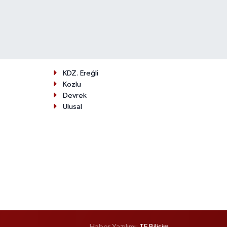
KDZ. Ereğli
Kozlu
Devrek
Ulusal
Haber Yazılımı:
TE Bilişim