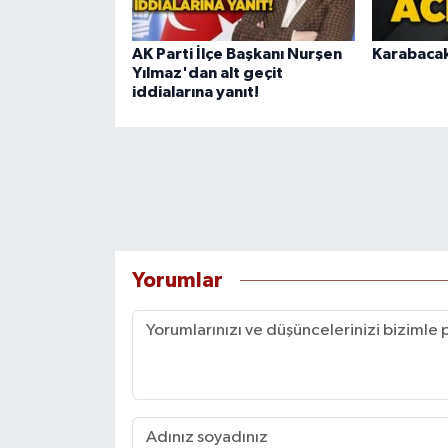
AK Parti İlçe Başkanı Nurşen
Karabacak 
Yılmaz'dan alt geçit
iddialarına yanıt!
Yorumlar