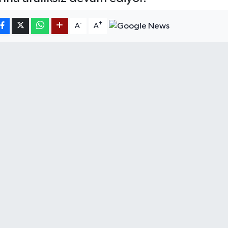
-
+
A
A