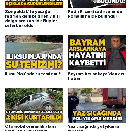
Zonguldak’ta yasağa
Fatih K. cami şadırvanında
rağmen denize giren 7 kişi
komalık halde bulundu!
dalgalara kapıldı: Ekipler
seferber oldu
Ilıksu Plajı'nda su temiz mi?
Bayram Arslankaya'dan acı
haber
Otomobil ormanlık alana
Yaz sıcağında yol yıkama