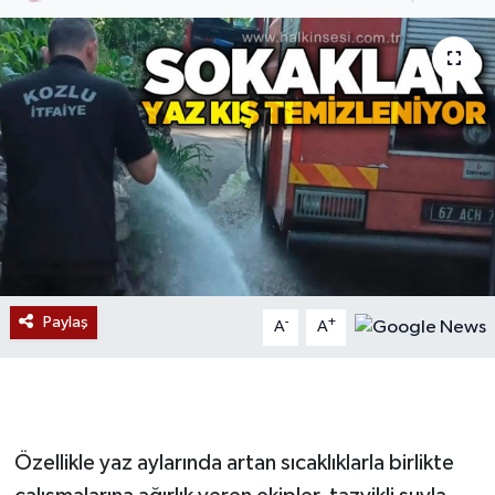
Devrek
Bolu
ÇEVRE
BİLİM VE TEKNOLOJİ
DUNYA
Düzce
Paylaş
-
+
A
A
Eğitim
Ekonomi
Özellikle yaz aylarında artan sıcaklıklarla birlikte
Genel