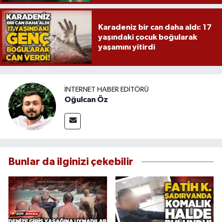
Karadeniz bir can daha aldı: 17
yaşındaki çocuk boğularak
yaşamını yitirdi
İNTERNET HABER EDITÖRÜ
Oğulcan Öz
Bunlar da ilginizi çekebilir