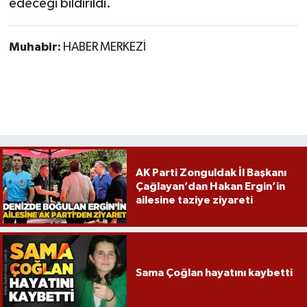
edeceği bildirildi.
Röportaj
Sağlık
Muhabir:
HABER MERKEZİ
SİYASET
Spor
Ulusal
AK Parti Zonguldak İl Başkanı
Yaşam
Çağlayan’dan Hakan Ergin’in
ailesine taziye ziyareti
Sama Çoğlan hayatını kaybetti