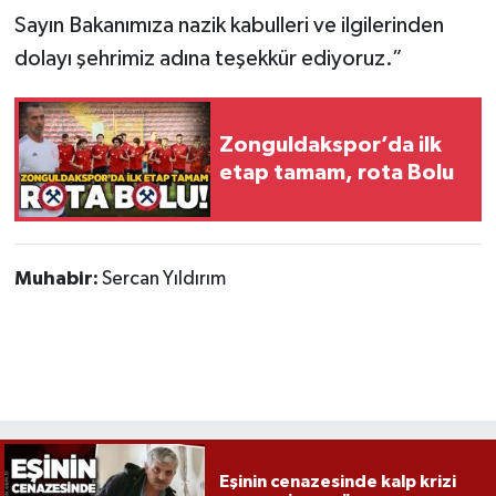
Röportaj
Sayın Bakanımıza nazik kabulleri ve ilgilerinden
dolayı şehrimiz adına teşekkür ediyoruz.”
Sağlık
SİYASET
Zonguldakspor’da ilk
etap tamam, rota Bolu
Spor
Ulusal
Muhabir:
Sercan Yıldırım
Yaşam
Eşinin cenazesinde kalp krizi