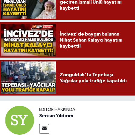
geçiren İsmail Ünlü hayatını
kaybetti
İncivez'de baygın bulunan
Nihat Şahan Kalaycı hayatını
kaybetti!
Zonguldak’ta Tepebaşı-
Yağcılar yolu trafiğe kapatıldı
EDITÖR HAKKINDA
Sercan Yıldırım