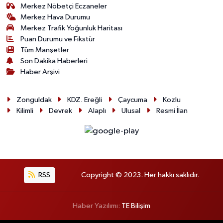
Merkez Nöbetçi Eczaneler
Merkez Hava Durumu
Merkez Trafik Yoğunluk Haritası
Puan Durumu ve Fikstür
Tüm Manşetler
Son Dakika Haberleri
Haber Arşivi
Zonguldak
KDZ. Ereğli
Çaycuma
Kozlu
Kilimli
Devrek
Alaplı
Ulusal
Resmi İlan
RSS
Copyright © 2023. Her hakkı saklıdır.
Haber Yazılımı:
TE Bilişim