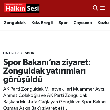
Foto Galeri
Zonguldak
Merkez Nöbetçi Eczaneler
Zonguldak
Kdz. Ereğli
Spor
Çaycuma
Kozlu
Video
Çaycuma
Merkez Hava Durumu
Yazarlar
KDZ. Ereğli
Merkez Trafik Yoğunluk Haritası
HABERLER
SPOR
Kozlu
Süper Lig Puan Durumu ve Fikstür
Spor Bakanı’na ziyaret:
Alaplı
Tüm Manşetler
Zonguldak yatırımları
görüşüldü
Asayiş
Son Dakika Haberleri
AK Parti Zonguldak Milletvekilleri Muammer Avcı,
Bartın
Haber Arşivi
Ahmet Çolakoğlu ve AK Parti Zonguldak İl
Başkanı Mustafa Çağlayan Gençlik ve Spor Bakanı
Karabük
Osman Aşkın Bak’ı ziyaret etti.