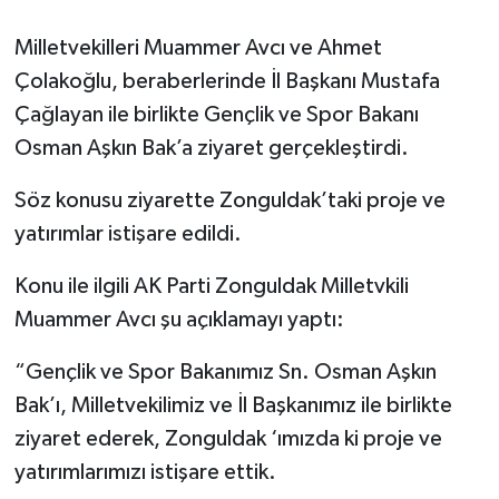
Milletvekilleri Muammer Avcı ve Ahmet
Gökçebey
Çolakoğlu, beraberlerinde İl Başkanı Mustafa
GÜNDEM
Çağlayan ile birlikte Gençlik ve Spor Bakanı
Osman Aşkın Bak’a ziyaret gerçekleştirdi.
İş ilanı
Söz konusu ziyarette Zonguldak’taki proje ve
Kilimli
yatırımlar istişare edildi.
Kültür - Sanat
Konu ile ilgili AK Parti Zonguldak Milletvkili
Muammer Avcı şu açıklamayı yaptı:
MAGAZİN
“Gençlik ve Spor Bakanımız Sn. Osman Aşkın
Politika
Bak’ı, Milletvekilimiz ve İl Başkanımız ile birlikte
ziyaret ederek, Zonguldak ‘ımızda ki proje ve
Resmi İlan
yatırımlarımızı istişare ettik.