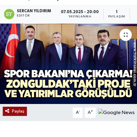
Devrek
SERCAN YILDIRIM
07.05.2025 - 20:00
1
EDITÖR
YAYINLANMA
PAYLAŞIM
O
Bolu
ÇEVRE
BİLİM VE TEKNOLOJİ
DUNYA
Düzce
Eğitim
Paylaş
-
+
A
A
Ekonomi
Genel