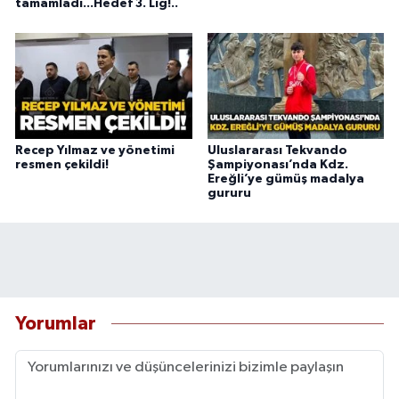
tamamladı...Hedef 3. Lig!..
Recep Yılmaz ve yönetimi
Uluslararası Tekvando
resmen çekildi!
Şampiyonası’nda Kdz.
Ereğli’ye gümüş madalya
gururu
Yorumlar