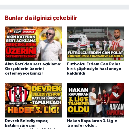
Bunlar da ilginizi çekebilir
Akın Katı’dan sert açıklama:
Futbolcu Erdem Can Polat
Gerçeklerin üzerini
kırık şüphesiyle hastaneye
örtemeyeceksiniz!
kaldırıldı
Devrek Belediyespor,
Hakan Kapukıran 3. Lig'e
katılım sürecini
transfer oldu..