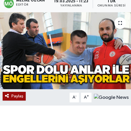
MELIKE ÖZCAN
19.03.2025 - 11:23
1 DK
EDITÖR
YAYINLANMA
OKUNMA SÜRESI
Devrek
Bolu
ÇEVRE
BİLİM VE TEKNOLOJİ
DUNYA
Düzce
Paylaş
-
+
A
A
Eğitim
Ekonomi
Genel