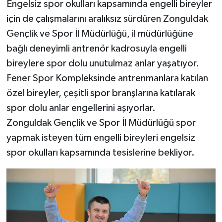
Engelsiz spor okulları kapsamında engelli bireyler
için de çalışmalarını aralıksız sürdüren Zonguldak
Gökçebey
Gençlik ve Spor İl Müdürlüğü, il müdürlüğüne
bağlı deneyimli antrenör kadrosuyla engelli
GÜNDEM
bireylere spor dolu unutulmaz anlar yaşatıyor.
İş ilanı
Fener Spor Kompleksinde antrenmanlara katılan
özel bireyler, çeşitli spor branşlarına katılarak
Kilimli
spor dolu anlar engellerini aşıyorlar.
Zonguldak Gençlik ve Spor İl Müdürlüğü spor
Kültür - Sanat
yapmak isteyen tüm engelli bireyleri engelsiz
MAGAZİN
spor okulları kapsamında tesislerine bekliyor.
Politika
Resmi İlan