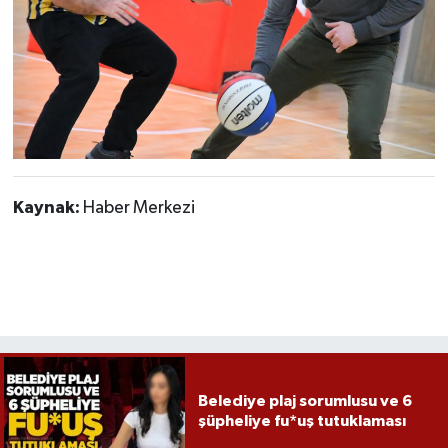
Kaynak:
Haber Merkezi
Belediye plaj sorumlusu ve 6
şüpheliye fu*uş tutuklaması