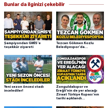
Bunlar da ilginizi çekebilir
Şampiyondan GMİS'e
Tezcan Gökmen Kozlu
teşekkür ziyareti
Belediyespor’da…
Yeni sezon öncesi stadı
Zonguldakspor ve
incelediler!
Ereğli’nin de yer alacağı
Ziraat Türkiye Kupası'nın
tarihi açıklandı…