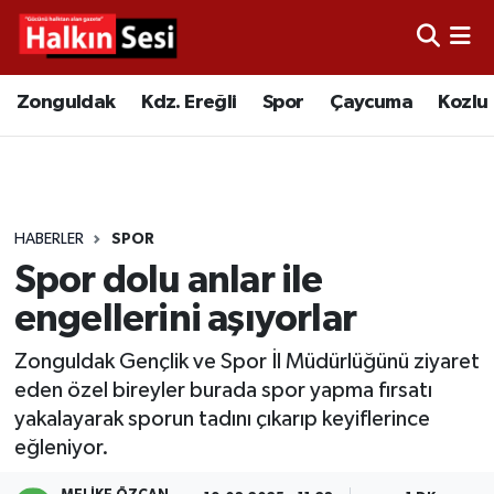
Foto Galeri
Zonguldak
Merkez Nöbetçi Eczaneler
Zonguldak
Kdz. Ereğli
Spor
Çaycuma
Kozlu
Video
Çaycuma
Merkez Hava Durumu
Yazarlar
KDZ. Ereğli
Merkez Trafik Yoğunluk Haritası
HABERLER
SPOR
Kozlu
Süper Lig Puan Durumu ve Fikstür
Spor dolu anlar ile
Alaplı
Tüm Manşetler
engellerini aşıyorlar
Zonguldak Gençlik ve Spor İl Müdürlüğünü ziyaret
Asayiş
Son Dakika Haberleri
eden özel bireyler burada spor yapma fırsatı
yakalayarak sporun tadını çıkarıp keyiflerince
Bartın
Haber Arşivi
eğleniyor.
Karabük