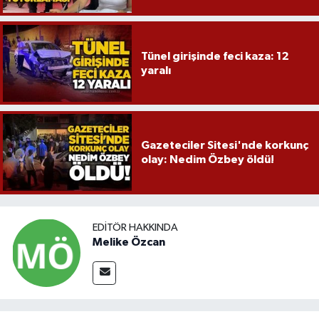
Tünel girişinde feci kaza: 12
yaralı
Gazeteciler Sitesi'nde korkunç
olay: Nedim Özbey öldü!
EDITÖR HAKKINDA
Melike Özcan