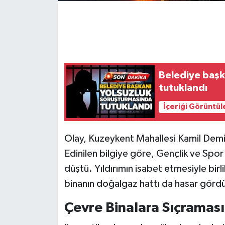
Gökçebey
GÜNDEM
Belediye başk
İş ilanı
tutuklandı
Kilimli
İçeriği Görüntül
Kültür - Sanat
Olay, Kuzeykent Mahallesi Kamil Dem
MAGAZİN
Edinilen bilgiye göre, Gençlik ve Spor 
düştü. Yıldırımın isabet etmesiyle bir
Politika
binanın doğalgaz hattı da hasar görd
Resmi İlan
Çevre Binalara Sıçramas