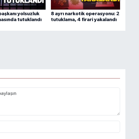
başkanı yolsuzluk
8 ayrı narkotik operasyonu: 2
asında tutuklandı
tutuklama, 4 firari yakalandı