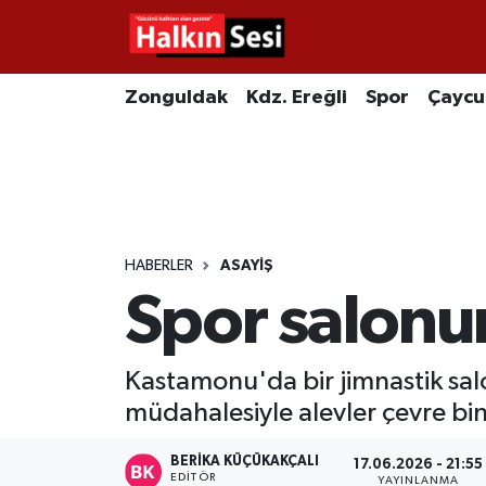
Foto Galeri
Zonguldak
Merkez Nöbetçi Eczaneler
Zonguldak
Kdz. Ereğli
Spor
Çayc
Video
Çaycuma
Merkez Hava Durumu
Yazarlar
KDZ. Ereğli
Merkez Trafik Yoğunluk Haritası
Kozlu
Süper Lig Puan Durumu ve Fikstür
HABERLER
ASAYIŞ
Spor salonun
Alaplı
Tüm Manşetler
Asayiş
Son Dakika Haberleri
Kastamonu'da bir jimnastik salo
müdahalesiyle alevler çevre bi
Bartın
Haber Arşivi
BERIKA KÜÇÜKAKÇALI
17.06.2026 - 21:55
Karabük
EDITÖR
YAYINLANMA