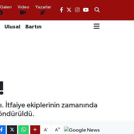
Galeri
Video
Yazarlar
Ulusal
Bartın
!
. İtfaiye ekiplerinin zamanında
söndürüldü.
-
+
A
A