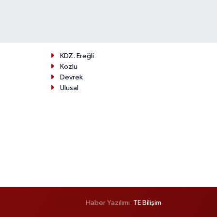
KDZ. Ereğli
Kozlu
Devrek
Ulusal
Haber Yazılımı:
TE Bilişim