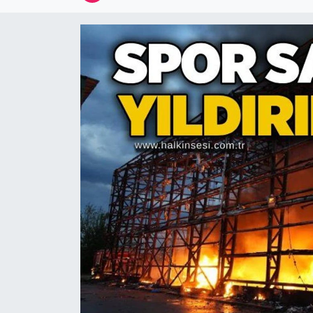
Devrek
Bolu
ÇEVRE
BİLİM VE TEKNOLOJİ
DUNYA
Düzce
Eğitim
Ekonomi
Genel