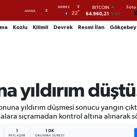
BITCOIN
Foto 
°
64.960,21
0.87
22
DOLAR
47,7436
0.18
uma
Kozlu
Kilimli
Devrek
Resmi İlan
Gökçebey
EURO
55,2510
0.32
STERLİN
64,4811
0.38
GRAM ALTIN
6648.99
2.59
BİST100
13.779
-14
a yıldırım düştü
nuna yıldırım düşmesi sonucu yangın çıktı
nalara sıçramadan kontrol altına alınarak 
1
1 DK
PAYLAŞIM
OKUNMA SÜRESI