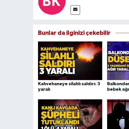
Bunlar da ilginizi çekebilir
Kahvehaneye silahlı saldırı: 3
Balkondan
yaralı
bebek ağı