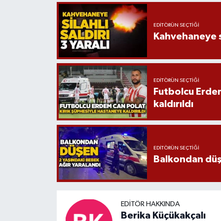
EDITÖRÜN SEÇTIĞI
Kahvehaneye sil
EDITÖRÜN SEÇTIĞI
Futbolcu Erdem
kaldırıldı
EDITÖRÜN SEÇTIĞI
Balkondan düşe
EDITÖR HAKKINDA
Berika Küçükakçalı