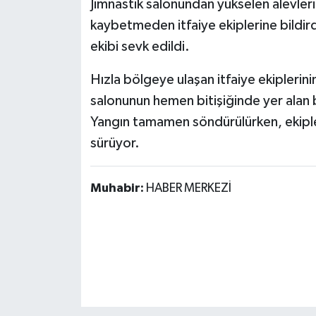
Jimnastik salonundan yükselen alevler
Röportaj
kaybetmeden itfaiye ekiplerine bildird
Sağlık
ekibi sevk edildi.
SİYASET
Hızla bölgeye ulaşan itfaiye ekiplerin
salonunun hemen bitişiğinde yer alan b
Spor
Yangın tamamen söndürülürken, ekiple
sürüyor.
Ulusal
Yaşam
Muhabir:
HABER MERKEZİ