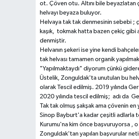
Röportaj
ot. Çöven otu. Altını bile beyazlatan ç
helvayı beyaza buluyor.
Sağlık
Helvaya tak tak denmesinin sebebi ; ço
kaşık, tokmak hatta bazen çekiç gibi 
SİYASET
denmiştir.
Spor
Helvanın şekeri ise yine kendi bahçele
tak helvası tamamen organik yapılmak
Ulusal
"Yapılmaktaydı" diyorum çünkü giderek
Üstelik, Zonguldak'ta unutulan bu h
Yaşam
olarak Tescil edilmiş. 2019 yılında Ge
2020 yılında tescil edilmiş; adı da G
Tak tak olmuş şakşak ama çövenin en y
Sinop Bayburt'a kadar çeşitli adlarla t
Kurumu'na kim önce başvuruyorsa , o 
Zonguldak'tan yapılan başvurular neti