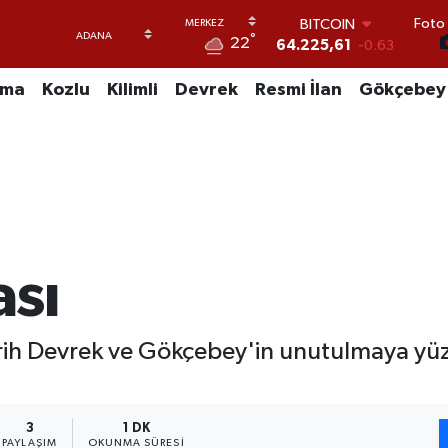
64.225,61
-0.63
Foto 
DOLAR
°
22
47,7143
0.16
EURO
uma
Kozlu
Kilimli
Devrek
Resmi İlan
Gökçebey
55,0317
-0.02
STERLİN
64,2463
0.07
GRAM ALTIN
6510.40
0.45
BİST100
13.799
70
ası
rih Devrek ve Gökçebey'in unutulmaya yüz
3
1 DK
PAYLAŞIM
OKUNMA SÜRESI