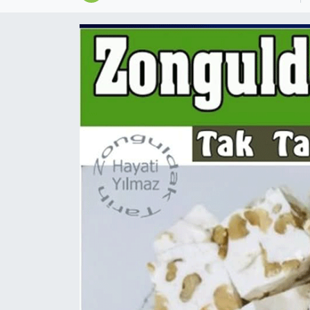
Devrek
Bolu
ÇEVRE
BİLİM VE TEKNOLOJİ
DUNYA
Düzce
Eğitim
Ekonomi
Genel