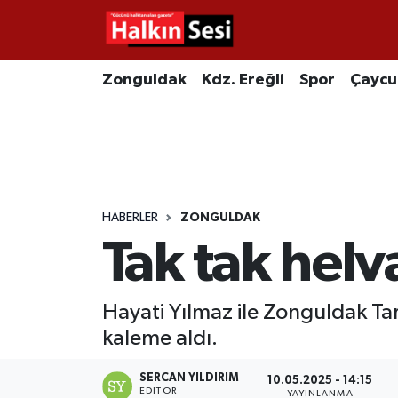
Foto Galeri
Zonguldak
Merkez Nöbetçi Eczaneler
Zonguldak
Kdz. Ereğli
Spor
Çayc
Video
Çaycuma
Merkez Hava Durumu
Yazarlar
KDZ. Ereğli
Merkez Trafik Yoğunluk Haritası
Kozlu
Süper Lig Puan Durumu ve Fikstür
HABERLER
ZONGULDAK
Tak tak helv
Alaplı
Tüm Manşetler
Asayiş
Son Dakika Haberleri
Hayati Yılmaz ile Zonguldak Ta
kaleme aldı.
Bartın
Haber Arşivi
SERCAN YILDIRIM
10.05.2025 - 14:15
Karabük
EDITÖR
YAYINLANMA