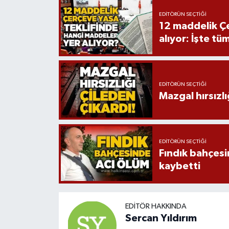
EDITÖRÜN SEÇTIĞI
12 maddelik Çe
alıyor: İşte tü
EDITÖRÜN SEÇTIĞI
Mazgal hırsızlı
EDITÖRÜN SEÇTIĞI
Fındık bahçesi
kaybetti
EDITÖR HAKKINDA
Sercan Yıldırım