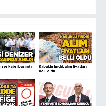
izer kabri başında
Kabuklu fındık alım fiyatları
belli oldu