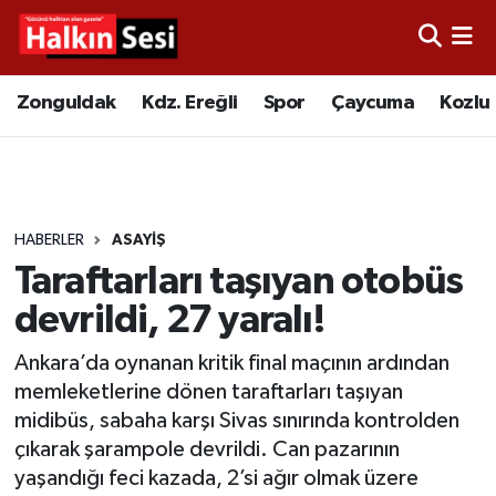
Foto Galeri
Zonguldak
Merkez Nöbetçi Eczaneler
Zonguldak
Kdz. Ereğli
Spor
Çaycuma
Kozlu
Video
Çaycuma
Merkez Hava Durumu
Yazarlar
KDZ. Ereğli
Merkez Trafik Yoğunluk Haritası
HABERLER
ASAYIŞ
Kozlu
Süper Lig Puan Durumu ve Fikstür
Taraftarları taşıyan otobüs
Alaplı
Tüm Manşetler
devrildi, 27 yaralı!
Ankara’da oynanan kritik final maçının ardından
Asayiş
Son Dakika Haberleri
memleketlerine dönen taraftarları taşıyan
midibüs, sabaha karşı Sivas sınırında kontrolden
Bartın
Haber Arşivi
çıkarak şarampole devrildi. Can pazarının
yaşandığı feci kazada, 2’si ağır olmak üzere
Karabük