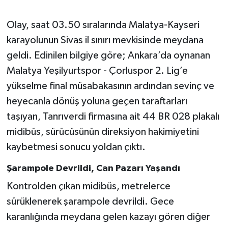
Gökçebey
Olay, saat 03.50 sıralarında Malatya-Kayseri
karayolunun Sivas il sınırı mevkisinde meydana
GÜNDEM
geldi. Edinilen bilgiye göre; Ankara’da oynanan
Malatya Yeşilyurtspor - Çorluspor 2. Lig’e
İş ilanı
yükselme final müsabakasının ardından sevinç ve
heyecanla dönüş yoluna geçen taraftarları
Kilimli
taşıyan, Tanrıverdi firmasına ait 44 BR 028 plakalı
Kültür - Sanat
midibüs, sürücüsünün direksiyon hakimiyetini
kaybetmesi sonucu yoldan çıktı.
MAGAZİN
Şarampole Devrildi, Can Pazarı Yaşandı
Politika
Kontrolden çıkan midibüs, metrelerce
sürüklenerek şarampole devrildi. Gece
Resmi İlan
karanlığında meydana gelen kazayı gören diğer