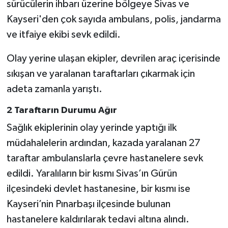
sürücülerin ihbarı üzerine bölgeye Sivas ve
Röportaj
Kayseri'den çok sayıda ambulans, polis, jandarma
Sağlık
ve itfaiye ekibi sevk edildi.
SİYASET
Olay yerine ulaşan ekipler, devrilen araç içerisinde
sıkışan ve yaralanan taraftarları çıkarmak için
Spor
adeta zamanla yarıştı.
Ulusal
2 Taraftarın Durumu Ağır
Sağlık ekiplerinin olay yerinde yaptığı ilk
Yaşam
müdahalelerin ardından, kazada yaralanan 27
taraftar ambulanslarla çevre hastanelere sevk
edildi. Yaralıların bir kısmı Sivas’ın Gürün
ilçesindeki devlet hastanesine, bir kısmı ise
Kayseri’nin Pınarbaşı ilçesinde bulunan
hastanelere kaldırılarak tedavi altına alındı.