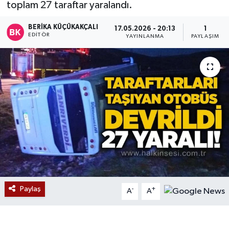
toplam 27 taraftar yaralandı.
Devrek
BERIKA KÜÇÜKAKÇALI
17.05.2026 - 20:13
1
EDITÖR
YAYINLANMA
PAYLAŞIM
Bolu
ÇEVRE
BİLİM VE TEKNOLOJİ
DUNYA
Düzce
Eğitim
Paylaş
-
+
A
A
Ekonomi
Genel