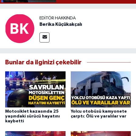
EDITÖR HAKKINDA
Berika Küçükakçalı
Bunlar da ilginizi çekebilir
Motosiklet kazasında 25
Yolcu otobüsü kamyonete
yaşındaki sürücü hayatını
çarptı: Ölü ve yaralılar var
kaybetti