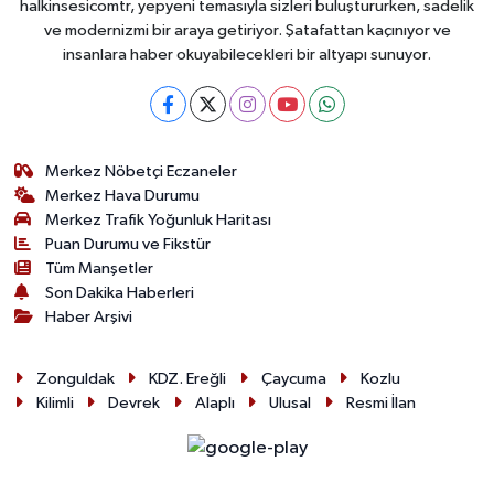
halkinsesicomtr, yepyeni temasıyla sizleri buluştururken, sadelik
ve modernizmi bir araya getiriyor. Şatafattan kaçınıyor ve
insanlara haber okuyabilecekleri bir altyapı sunuyor.
Merkez Nöbetçi Eczaneler
Merkez Hava Durumu
Merkez Trafik Yoğunluk Haritası
Puan Durumu ve Fikstür
Tüm Manşetler
Son Dakika Haberleri
Haber Arşivi
Zonguldak
KDZ. Ereğli
Çaycuma
Kozlu
Kilimli
Devrek
Alaplı
Ulusal
Resmi İlan