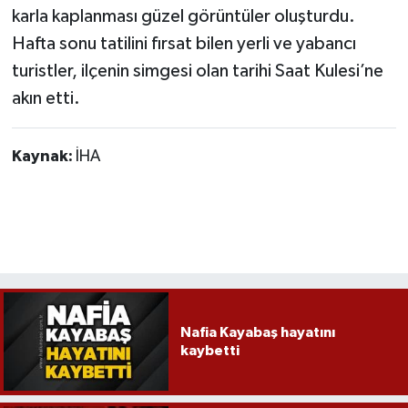
Röportaj
karla kaplanması güzel görüntüler oluşturdu.
Hafta sonu tatilini fırsat bilen yerli ve yabancı
Sağlık
turistler, ilçenin simgesi olan tarihi Saat Kulesi’ne
akın etti.
SİYASET
Spor
Kaynak:
İHA
Ulusal
Yaşam
Nafia Kayabaş hayatını
kaybetti