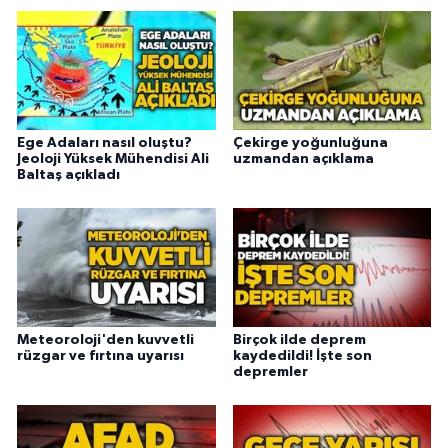
Ege Adaları nasıl oluştu?
Çekirge yoğunluğuna
Jeoloji Yüksek Mühendisi Ali
uzmandan açıklama
Baltaş açıkladı
Meteoroloji'den kuvvetli
Birçok ilde deprem
rüzgar ve fırtına uyarısı
kaydedildi! İşte son
depremler