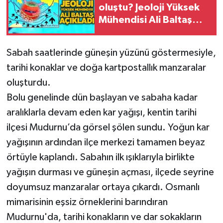
oluştu? Jeoloji Yüksek
Mühendisi Ali Baltaş
Gökçebey
açıkladı
GÜNDEM
Sabah saatlerinde güneşin yüzünü göstermesiyle,
tarihi konaklar ve doğa kartpostallık manzaralar
İş ilanı
oluşturdu.
Bolu genelinde dün başlayan ve sabaha kadar
Kilimli
aralıklarla devam eden kar yağışı, kentin tarihi
Kültür - Sanat
ilçesi Mudurnu’da görsel şölen sundu. Yoğun kar
yağışının ardından ilçe merkezi tamamen beyaz
MAGAZİN
örtüyle kaplandı. Sabahın ilk ışıklarıyla birlikte
yağışın durması ve güneşin açması, ilçede seyrine
Politika
doyumsuz manzaralar ortaya çıkardı. Osmanlı
Resmi İlan
mimarisinin eşsiz örneklerini barındıran
Mudurnu'da, tarihi konakların ve dar sokakların