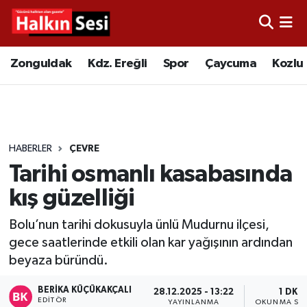
Foto Galeri
Zonguldak
Merkez Nöbetçi Eczaneler
Zonguldak
Kdz. Ereğli
Spor
Çaycuma
Kozlu
Video
Çaycuma
Merkez Hava Durumu
Yazarlar
KDZ. Ereğli
Merkez Trafik Yoğunluk Haritası
HABERLER
ÇEVRE
Kozlu
Süper Lig Puan Durumu ve Fikstür
Tarihi osmanlı kasabasında
Alaplı
Tüm Manşetler
kış güzelliği
Bolu’nun tarihi dokusuyla ünlü Mudurnu ilçesi,
Asayiş
Son Dakika Haberleri
gece saatlerinde etkili olan kar yağışının ardından
beyaza büründü.
Bartın
Haber Arşivi
BERIKA KÜÇÜKAKÇALI
28.12.2025 - 13:22
1 DK
Karabük
EDITÖR
YAYINLANMA
OKUNMA SÜR