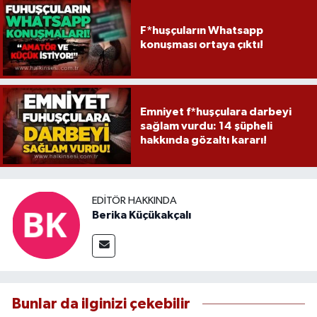
F*huşçuların Whatsapp
konuşması ortaya çıktı!
Emniyet f*huşçulara darbeyi
sağlam vurdu: 14 şüpheli
hakkında gözaltı kararı!
EDITÖR HAKKINDA
Berika Küçükakçalı
Bunlar da ilginizi çekebilir