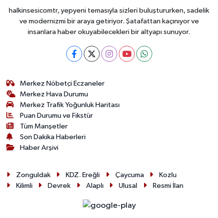
halkinsesicomtr, yepyeni temasıyla sizleri buluştururken, sadelik
ve modernizmi bir araya getiriyor. Şatafattan kaçınıyor ve
insanlara haber okuyabilecekleri bir altyapı sunuyor.
Merkez Nöbetçi Eczaneler
Merkez Hava Durumu
Merkez Trafik Yoğunluk Haritası
Puan Durumu ve Fikstür
Tüm Manşetler
Son Dakika Haberleri
Haber Arşivi
Zonguldak
KDZ. Ereğli
Çaycuma
Kozlu
Kilimli
Devrek
Alaplı
Ulusal
Resmi İlan