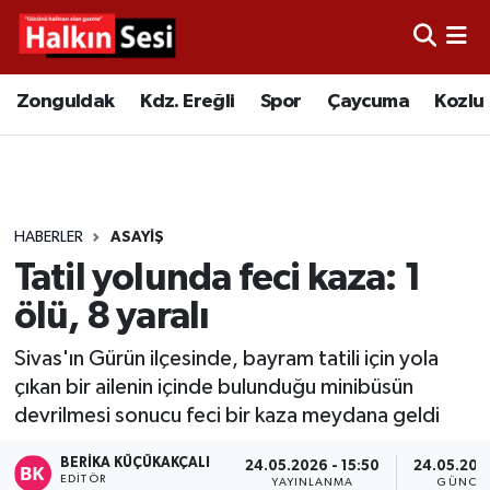
Foto Galeri
Zonguldak
Merkez Nöbetçi Eczaneler
Zonguldak
Kdz. Ereğli
Spor
Çaycuma
Kozlu
Video
Çaycuma
Merkez Hava Durumu
Yazarlar
KDZ. Ereğli
Merkez Trafik Yoğunluk Haritası
HABERLER
ASAYIŞ
Kozlu
Süper Lig Puan Durumu ve Fikstür
Tatil yolunda feci kaza: 1
Alaplı
Tüm Manşetler
ölü, 8 yaralı
Sivas'ın Gürün ilçesinde, bayram tatili için yola
Asayiş
Son Dakika Haberleri
çıkan bir ailenin içinde bulunduğu minibüsün
devrilmesi sonucu feci bir kaza meydana geldi
Bartın
Haber Arşivi
BERIKA KÜÇÜKAKÇALI
24.05.2026 - 15:50
24.05.2026
Karabük
EDITÖR
YAYINLANMA
GÜNCEL