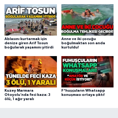
Ablasını kurtarmak için
Anne ve iki çocuğu
denize giren Arif Tosun
boğulmaktan son anda
boğularak yaşamını yitirdi
kurtuldu!
Kuzey Marmara
F*huşçuların Whatsapp
Otoyolu’nda feci kaza: 3
konuşması ortaya çıktı!
ölü, 1 ağır yaralı