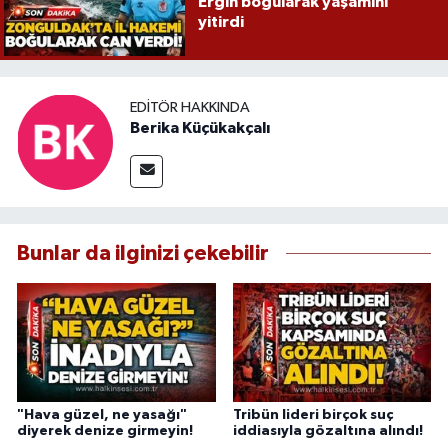
Ergin boğularak yaşamını
yitirdi
EDITÖR HAKKINDA
Berika Küçükakçalı
Bunlar da ilginizi çekebilir
"Hava güzel, ne yasağı"
Tribün lideri birçok suç
diyerek denize girmeyin!
iddiasıyla gözaltına alındı!