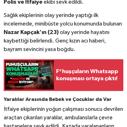
Polis ve İtfaiye
ekibi sevk edildi.
Röportaj
Sağlık ekiplerinin olay yerinde yaptığı ilk
Sağlık
incelemede, minibüste yolcu konumunda bulunan
SİYASET
Nazar Kapçak'ın (23)
olay yerinde hayatını
kaybettiği belirlendi. Genç kızın acı haberi,
Spor
bayram sevincini yasa boğdu.
Ulusal
F*huşçuların Whatsapp
Yaşam
konuşması ortaya çıktı!
Yaralılar Arasında Bebek ve Çocuklar da Var
İtfaiye ekiplerinin yoğun çalışması sonucu devrilen
araçtan çıkarılan yaralılar, ambulanslarla çevre
hastanelere sevk edildi. Kazada yaralananların