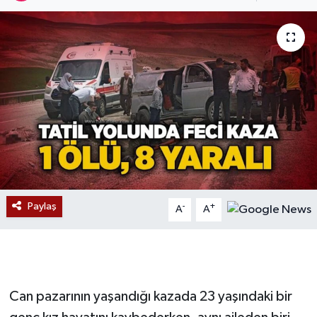
Devrek
Bolu
ÇEVRE
BİLİM VE TEKNOLOJİ
DUNYA
Düzce
Paylaş
-
+
A
A
Eğitim
Ekonomi
Can pazarının yaşandığı kazada 23 yaşındaki bir
Genel