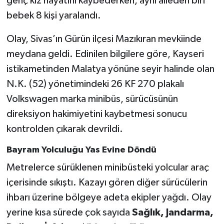
genç kız hayatını kaybederken, aynı aileden biri
bebek 8 kişi yaralandı.
Gökçebey
Olay, Sivas’ın Gürün ilçesi Mazıkıran mevkiinde
GÜNDEM
meydana geldi. Edinilen bilgilere göre, Kayseri
istikametinden Malatya yönüne seyir halinde olan
İş ilanı
N.K. (52) yönetimindeki 26 KF 270 plakalı
Volkswagen marka minibüs, sürücüsünün
Kilimli
direksiyon hakimiyetini kaybetmesi sonucu
Kültür - Sanat
kontrolden çıkarak devrildi.
Bayram Yolculuğu Yas Evine Döndü
MAGAZİN
Metrelerce sürüklenen minibüsteki yolcular araç
Politika
içerisinde sıkıştı. Kazayı gören diğer sürücülerin
ihbarı üzerine bölgeye adeta ekipler yağdı. Olay
Resmi İlan
yerine kısa sürede çok sayıda
Sağlık, Jandarma,