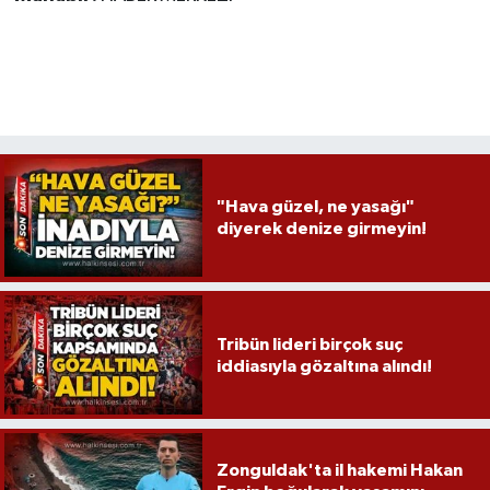
"Hava güzel, ne yasağı"
diyerek denize girmeyin!
Tribün lideri birçok suç
iddiasıyla gözaltına alındı!
Zonguldak'ta il hakemi Hakan