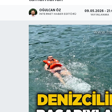
Devrek
OĞULCAN ÖZ
09.05.2026 - 21:
İNTERNET HABER EDITÖRÜ
YAYINLANMA
Bolu
ÇEVRE
BİLİM VE TEKNOLOJİ
DUNYA
Düzce
Eğitim
Ekonomi
Genel