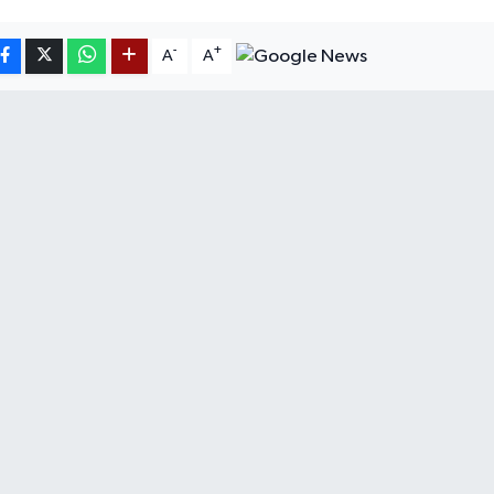
-
+
A
A