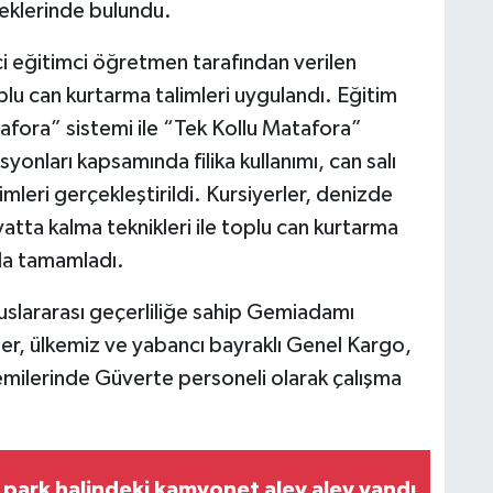
leklerinde bulundu.
zci eğitimci öğretmen tarafından verilen
plu can kurtarma talimleri uygulandı. Eğitim
afora” sistemi ile “Tek Kollu Matafora”
yonları kapsamında filika kullanımı, can salı
imleri gerçekleştirildi. Kursiyerler, denizde
atta kalma teknikleri ile toplu can kurtarma
yla tamamladı.
uluslararası geçerliliğe sahip Gemiadamı
er, ülkemiz ve yabancı bayraklı Genel Kargo,
milerinde Güverte personeli olarak çalışma
e park halindeki kamyonet alev alev yandı