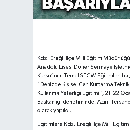
Gökçebey
GÜNDEM
İş ilanı
Kdz. Ereğli İlçe Milli Eğitim Müdürlüğ
Kilimli
Anadolu Lisesi Döner Sermaye İşletme
Kültür - Sanat
Kursu”nun Temel STCW Eğitimleri başar
“Denizde Kişisel Can Kurtarma Teknikle
MAGAZİN
Kullanma Yeterliği Eğitimi”, 21-22 Oc
Başkanlığı denetiminde, Azim Tersane 
Politika
olarak yapıldı.
Resmi İlan
Eğitimlere Kdz. Ereğli İlçe Milli Eğ