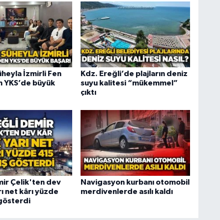
heyla İzmirli Fen
Kdz. Ereğli’de plajların deniz
n YKS’de büyük
suyu kalitesi “mükemmel”
çıktı
mir Çelik'ten dev
Navigasyon kurbanı otomobil
arı net kârı yüzde
merdivenlerde asılı kaldı
 gösterdi