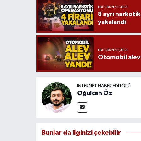
EDITÖRÜN SEÇTIĞI
8 ayrı narkotik
yakalandı
EDITÖRÜN SEÇTIĞI
Otomobil alev 
İNTERNET HABER EDITÖRÜ
Oğulcan Öz
Bunlar da ilginizi çekebilir