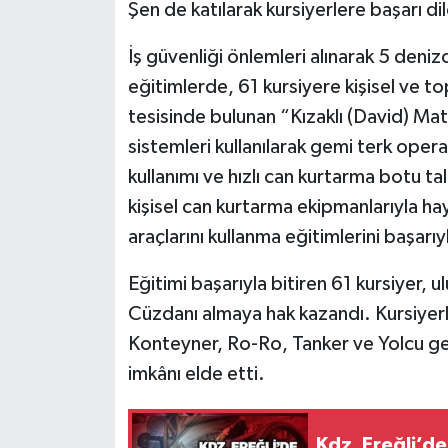
Röportaj
Şen de katılarak kursiyerlere başarı di
İş güvenliği önlemleri alınarak 5 deni
Sağlık
eğitimlerde, 61 kursiyere kişisel ve to
SİYASET
tesisinde bulunan “Kızaklı (David) Mat
sistemleri kullanılarak gemi terk operas
Spor
kullanımı ve hızlı can kurtarma botu tal
kişisel can kurtarma ekipmanlarıyla hay
Ulusal
araçlarını kullanma eğitimlerini başarı
Yaşam
Eğitimi başarıyla bitiren 61 kursiyer, 
Cüzdanı almaya hak kazandı. Kursiyerl
Konteyner, Ro-Ro, Tanker ve Yolcu ge
imkânı elde etti.
Kdz. Ereğli’d