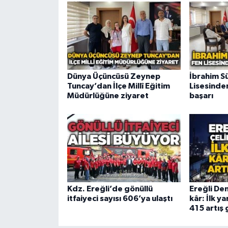
Dünya Üçüncüsü Zeynep
İbrahim Sü
Tuncay’dan İlçe Millî Eğitim
Lisesinde
Müdürlüğüne ziyaret
başarı
Kdz. Ereğli’de gönüllü
Ereğli De
itfaiyeci sayısı 606’ya ulaştı
kâr: İlk y
415 artış