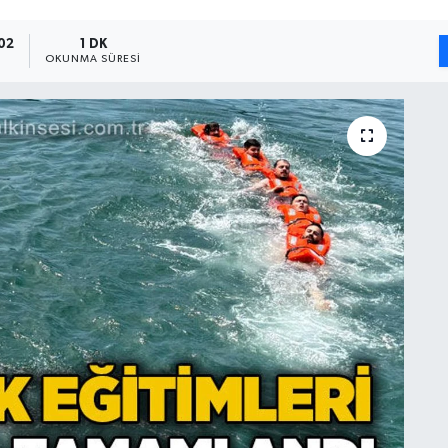
02
1 DK
OKUNMA SÜRESI