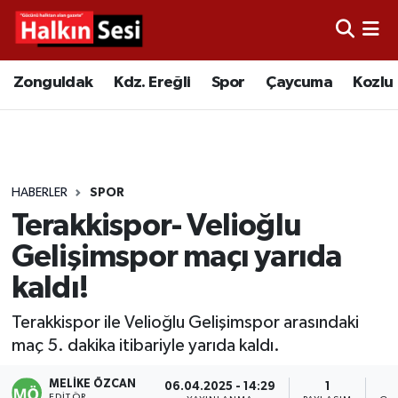
Foto Galeri
Zonguldak
Merkez Nöbetçi Eczaneler
Zonguldak
Kdz. Ereğli
Spor
Çaycuma
Kozlu
Video
Çaycuma
Merkez Hava Durumu
Yazarlar
KDZ. Ereğli
Merkez Trafik Yoğunluk Haritası
HABERLER
SPOR
Kozlu
Süper Lig Puan Durumu ve Fikstür
Terakkispor- Velioğlu
Alaplı
Tüm Manşetler
Gelişimspor maçı yarıda
kaldı!
Asayiş
Son Dakika Haberleri
Terakkispor ile Velioğlu Gelişimspor arasındaki
Bartın
Haber Arşivi
maç 5. dakika itibariyle yarıda kaldı.
Karabük
MELIKE ÖZCAN
06.04.2025 - 14:29
1
EDITÖR