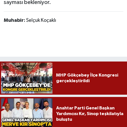
Röportaj
sayması bekleniyor.
Sağlık
Muhabir:
Selçuk Koçaklı
SİYASET
Spor
Ulusal
Yaşam
MHP Gökçebey İlçe Kongresi
gerçekleştirildi
Anahtar Parti Genel Başkan
Yardımcısı Kır, Sinop teşkilatıyla
buluştu