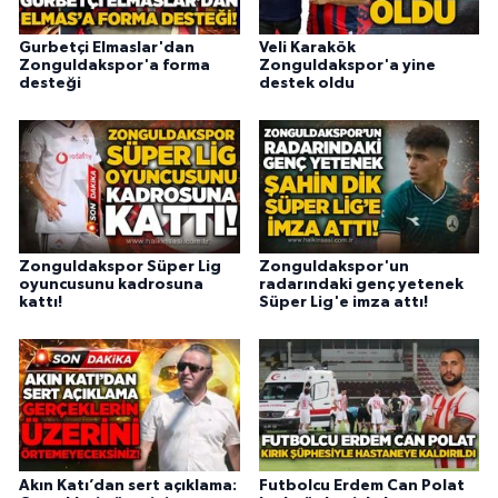
Gurbetçi Elmaslar'dan
Veli Karakök
Zonguldakspor'a forma
Zonguldakspor'a yine
desteği
destek oldu
Zonguldakspor Süper Lig
Zonguldakspor'un
oyuncusunu kadrosuna
radarındaki genç yetenek
kattı!
Süper Lig'e imza attı!
Akın Katı’dan sert açıklama:
Futbolcu Erdem Can Polat