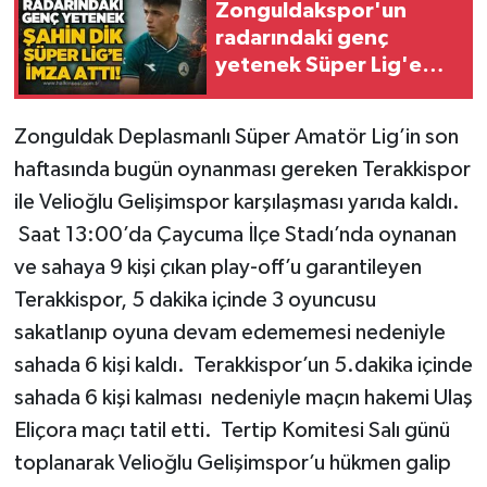
Zonguldakspor'un
radarındaki genç
Gökçebey
yetenek Süper Lig'e
imza attı!
GÜNDEM
Zonguldak Deplasmanlı Süper Amatör Lig’in son
İş ilanı
haftasında bugün oynanması gereken Terakkispor
ile Velioğlu Gelişimspor karşılaşması yarıda kaldı.
Kilimli
Saat 13:00’da Çaycuma İlçe Stadı’nda oynanan
ve sahaya 9 kişi çıkan play-off’u garantileyen
Kültür - Sanat
Terakkispor, 5 dakika içinde 3 oyuncusu
MAGAZİN
sakatlanıp oyuna devam edememesi nedeniyle
sahada 6 kişi kaldı. Terakkispor’un 5.dakika içinde
Politika
sahada 6 kişi kalması nedeniyle maçın hakemi Ulaş
Eliçora maçı tatil etti. Tertip Komitesi Salı günü
Resmi İlan
toplanarak Velioğlu Gelişimspor’u hükmen galip