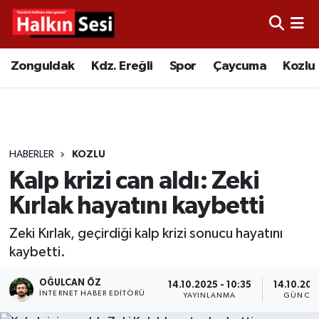
Foto Galeri
Zonguldak
Merkez Nöbetçi Eczaneler
Zonguldak
Kdz. Ereğli
Spor
Çaycuma
Kozlu
Video
Çaycuma
Merkez Hava Durumu
Yazarlar
KDZ. Ereğli
Merkez Trafik Yoğunluk Haritası
HABERLER
KOZLU
Kozlu
Süper Lig Puan Durumu ve Fikstür
Kalp krizi can aldı: Zeki
Alaplı
Tüm Manşetler
Kırlak hayatını kaybetti
Zeki Kırlak, geçirdiği kalp krizi sonucu hayatını
Asayiş
Son Dakika Haberleri
kaybetti.
Bartın
Haber Arşivi
OĞULCAN ÖZ
14.10.2025 - 10:35
14.10.2025
İNTERNET HABER EDITÖRÜ
YAYINLANMA
GÜNCEL
Karabük