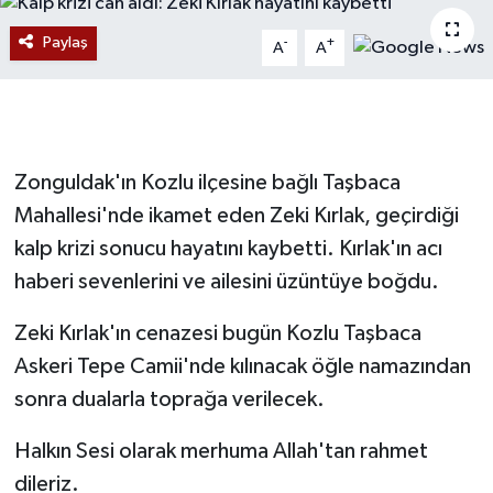
Devrek
Paylaş
-
+
A
A
Bolu
ÇEVRE
Zonguldak'ın Kozlu ilçesine bağlı Taşbaca
BİLİM VE TEKNOLOJİ
Mahallesi'nde ikamet eden Zeki Kırlak, geçirdiği
kalp krizi sonucu hayatını kaybetti. Kırlak'ın acı
DUNYA
haberi sevenlerini ve ailesini üzüntüye boğdu.
Düzce
Zeki Kırlak'ın cenazesi bugün Kozlu Taşbaca
Askeri Tepe Camii'nde kılınacak öğle namazından
Eğitim
sonra dualarla toprağa verilecek.
Ekonomi
Halkın Sesi olarak merhuma Allah'tan rahmet
dileriz.
Genel