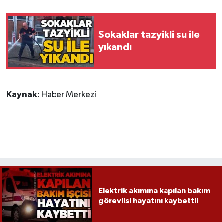
Gökçebey
Sokaklar tazyikli su ile
yıkandı
GÜNDEM
İş ilanı
Kaynak:
Haber Merkezi
Kilimli
Kültür - Sanat
MAGAZİN
Politika
Elektrik akımına kapılan bakım
Resmi İlan
görevlisi hayatını kaybetti!