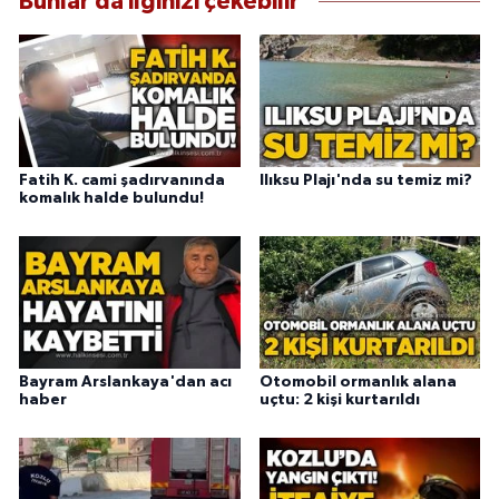
Bunlar da ilginizi çekebilir
Fatih K. cami şadırvanında
Ilıksu Plajı'nda su temiz mi?
komalık halde bulundu!
Bayram Arslankaya'dan acı
Otomobil ormanlık alana
haber
uçtu: 2 kişi kurtarıldı