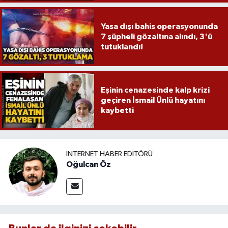
Röportaj
Yasa dışı bahis operasyonunda
Sağlık
7 şüpheli gözaltına alındı, 3'ü
tutuklandı!
SİYASET
Spor
Eşinin cenazesinde kalp krizi
geçiren İsmail Ünlü hayatını
Ulusal
kaybetti
Yaşam
İNTERNET HABER EDITÖRÜ
Oğulcan Öz