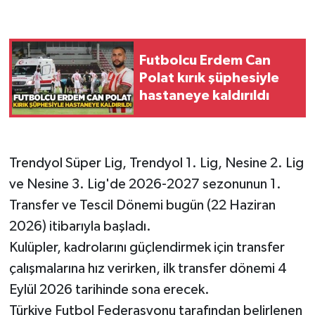
Gökçebey
Futbolcu Erdem Can
GÜNDEM
Polat kırık şüphesiyle
hastaneye kaldırıldı
İş ilanı
Kilimli
Trendyol Süper Lig, Trendyol 1. Lig, Nesine 2. Lig
Kültür - Sanat
ve Nesine 3. Lig'de 2026-2027 sezonunun 1.
Transfer ve Tescil Dönemi bugün (22 Haziran
MAGAZİN
2026) itibarıyla başladı.
Kulüpler, kadrolarını güçlendirmek için transfer
Politika
çalışmalarına hız verirken, ilk transfer dönemi 4
Resmi İlan
Eylül 2026 tarihinde sona erecek.
Türkiye Futbol Federasyonu tarafından belirlenen