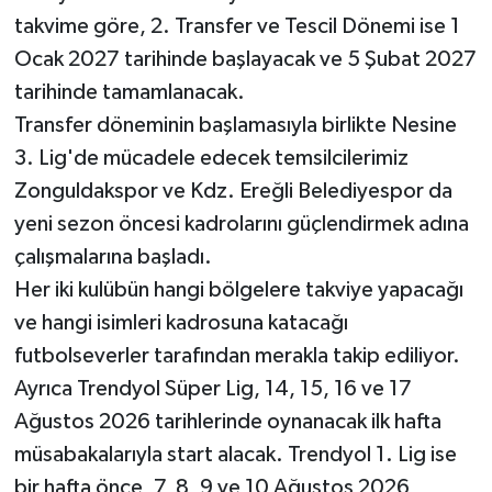
Röportaj
takvime göre, 2. Transfer ve Tescil Dönemi ise 1
Ocak 2027 tarihinde başlayacak ve 5 Şubat 2027
Sağlık
tarihinde tamamlanacak.
SİYASET
Transfer döneminin başlamasıyla birlikte Nesine
3. Lig'de mücadele edecek temsilcilerimiz
Spor
Zonguldakspor ve Kdz. Ereğli Belediyespor da
yeni sezon öncesi kadrolarını güçlendirmek adına
Ulusal
çalışmalarına başladı.
Yaşam
Her iki kulübün hangi bölgelere takviye yapacağı
ve hangi isimleri kadrosuna katacağı
futbolseverler tarafından merakla takip ediliyor.
Ayrıca Trendyol Süper Lig, 14, 15, 16 ve 17
Ağustos 2026 tarihlerinde oynanacak ilk hafta
müsabakalarıyla start alacak. Trendyol 1. Lig ise
bir hafta önce, 7, 8, 9 ve 10 Ağustos 2026