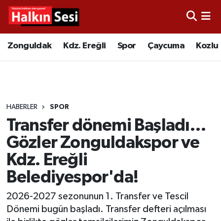
Foto Galeri
Zonguldak
Merkez Nöbetçi Eczaneler
Zonguldak
Kdz. Ereğli
Spor
Çaycuma
Kozlu
Video
Çaycuma
Merkez Hava Durumu
Yazarlar
KDZ. Ereğli
Merkez Trafik Yoğunluk Haritası
HABERLER
SPOR
Kozlu
Süper Lig Puan Durumu ve Fikstür
Transfer dönemi Başladı…
Alaplı
Tüm Manşetler
Gözler Zonguldakspor ve
Kdz. Ereğli
Asayiş
Son Dakika Haberleri
Belediyespor'da!
Bartın
Haber Arşivi
2026-2027 sezonunun 1. Transfer ve Tescil
Dönemi bugün başladı. Transfer defteri açılması
Karabük