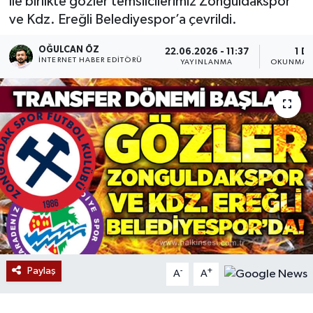
ile birlikte gözler temsilcilerimiz Zonguldakspor
ve Kdz. Ereğli Belediyespor’a çevrildi.
Devrek
OĞULCAN ÖZ
22.06.2026 - 11:37
1 D
Bolu
İNTERNET HABER EDITÖRÜ
YAYINLANMA
OKUNMA S
ÇEVRE
BİLİM VE TEKNOLOJİ
DUNYA
Düzce
Eğitim
Paylaş
-
+
Ekonomi
A
A
Genel