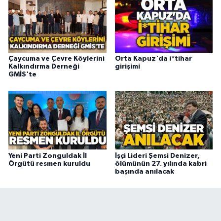
Çaycuma ve Çevre Köylerini
Orta Kapuz'da i*tihar
Kalkındırma Derneği
girişimi
GMİS'te
Yeni Parti Zonguldak İl
İşçi Lideri Şemsi Denizer,
Örgütü resmen kuruldu
ölümünün 27. yılında kabri
başında anılacak