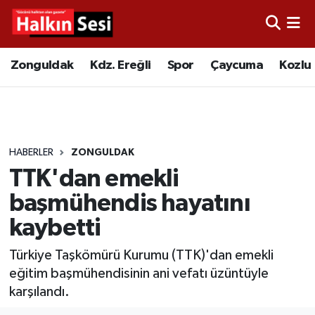
Foto Galeri
Zonguldak
Merkez Nöbetçi Eczaneler
Zonguldak
Kdz. Ereğli
Spor
Çaycuma
Kozlu
Video
Çaycuma
Merkez Hava Durumu
Yazarlar
KDZ. Ereğli
Merkez Trafik Yoğunluk Haritası
HABERLER
ZONGULDAK
Kozlu
Süper Lig Puan Durumu ve Fikstür
TTK'dan emekli
Alaplı
Tüm Manşetler
başmühendis hayatını
kaybetti
Asayiş
Son Dakika Haberleri
Türkiye Taşkömürü Kurumu (TTK)'dan emekli
Bartın
Haber Arşivi
eğitim başmühendisinin ani vefatı üzüntüyle
karşılandı.
Karabük