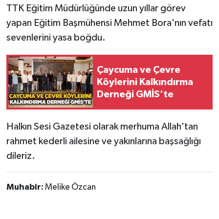
TTK Eğitim Müdürlüğünde uzun yıllar görev
yapan Eğitim Başmühensi Mehmet Bora'nın vefatı
Gökçebey
sevenlerini yasa boğdu.
GÜNDEM
Çaycuma ve Çevre
İş ilanı
Köylerini Kalkındırma
Derneği GMİS'te
Kilimli
Kültür - Sanat
Halkın Sesi Gazetesi olarak merhuma Allah'tan
rahmet kederli ailesine ve yakınlarına başsağlığı
MAGAZİN
dileriz.
Politika
Muhabir:
Melike Özcan
Resmi İlan