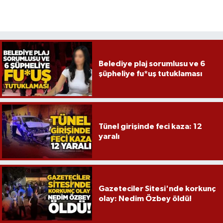
Röportaj
Sağlık
SİYASET
Belediye plaj sorumlusu ve 6
şüpheliye fu*uş tutuklaması
Spor
Ulusal
Tünel girişinde feci kaza: 12
Yaşam
yaralı
Gazeteciler Sitesi'nde korkunç
olay: Nedim Özbey öldü!