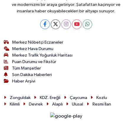
ve modernizmi bir araya getiriyor. Şatafattan kaçınıyor ve
insanlara haber okuyabilecekleri bir altyapı sunuyor.
Merkez Nöbetçi Eczaneler
Merkez Hava Durumu
Merkez Trafik Yoğunluk Haritası
Puan Durumu ve Fikstür
Tüm Manşetler
Son Dakika Haberleri
Haber Arşivi
Zonguldak
KDZ. Ereğli
Çaycuma
Kozlu
Kilimli
Devrek
Alaplı
Ulusal
Resmi İlan