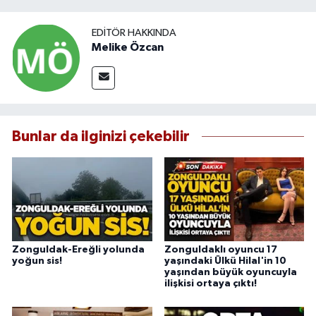
EDITÖR HAKKINDA
Melike Özcan
Bunlar da ilginizi çekebilir
Zonguldak-Ereğli yolunda
Zonguldaklı oyuncu 17
yoğun sis!
yaşındaki Ülkü Hilal'in 10
yaşından büyük oyuncuyla
ilişkisi ortaya çıktı!