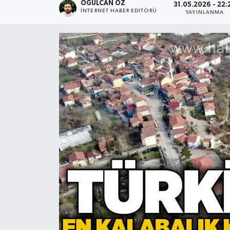
OĞULCAN ÖZ
31.05.2026 - 22:
İNTERNET HABER EDITÖRÜ
YAYINLANMA
Devrek
Bolu
ÇEVRE
BİLİM VE TEKNOLOJİ
DUNYA
Düzce
Eğitim
Ekonomi
Genel