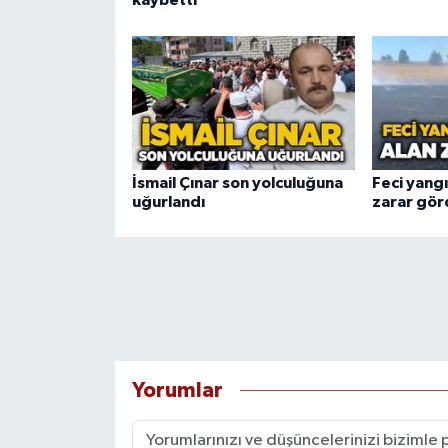
kaybetti
İsmail Çınar son yolculuğuna
Feci yang
uğurlandı
zarar gör
Yorumlar