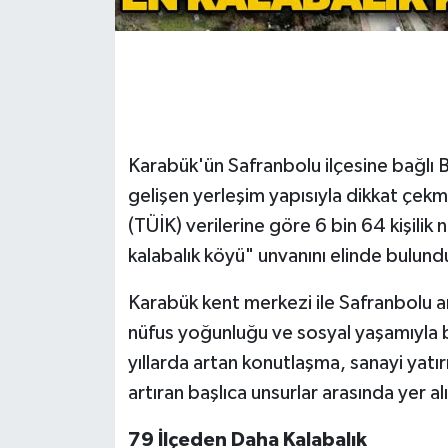
Gökçebey
GÜNDEM
İş ilanı
Karabük'ün Safranbolu ilçesine bağlı
gelişen yerleşim yapısıyla dikkat çek
Kilimli
(TÜİK) verilerine göre 6 bin 64 kişilik
Kültür - Sanat
kalabalık köyü" unvanını elinde bulund
Karabük kent merkezi ile Safranbolu a
MAGAZİN
nüfus yoğunluğu ve sosyal yaşamıyla b
Politika
yıllarda artan konutlaşma, sanayi yatır
artıran başlıca unsurlar arasında yer al
Resmi İlan
79 İlçeden Daha Kalabalık