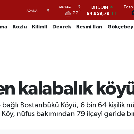
Foto 
DOLAR
°
22
47,7436
0.18
EURO
55,2510
0.32
uma
Kozlu
Kilimli
Devrek
Resmi İlan
Gökçebey
STERLİN
64,4811
0.38
GRAM ALTIN
6660.55
0.03
BİST100
13.779
-14
BITCOIN
64.959,79
1.11
en kalabalık köy
bağlı Bostanbükü Köyü, 6 bin 64 kişilik nü
. Köy, nüfus bakımından 79 ilçeyi geride 