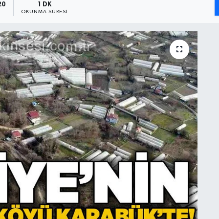
20
1 DK
OKUNMA SÜRESI