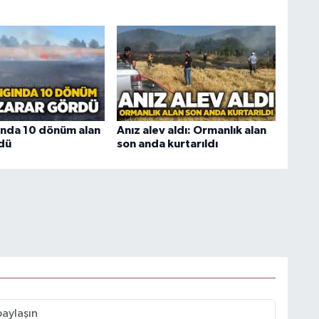
ında 10 dönüm alan
Anız alev aldı: Ormanlık alan
dü
son anda kurtarıldı