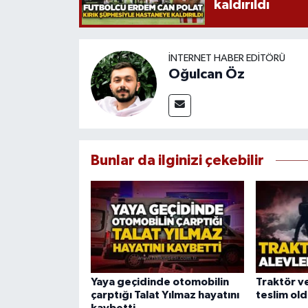
kaldırıldı
İNTERNET HABER EDITÖRÜ
Oğulcan Öz
Bunlar da ilginizi çekebilir
Yaya geçidinde otomobilin
Traktör v
çarptığı Talat Yılmaz hayatını
teslim ol