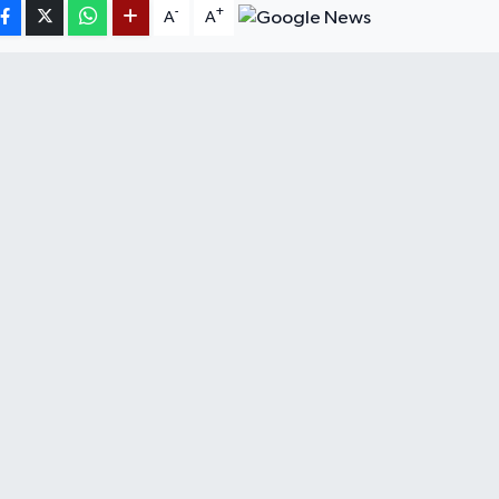
-
+
A
A