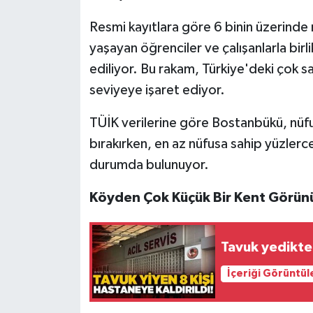
Röportaj
Resmi kayıtlara göre 6 binin üzerind
Sağlık
yaşayan öğrenciler ve çalışanlarla birl
ediliyor. Bu rakam, Türkiye'deki çok s
SİYASET
seviyeye işaret ediyor.
Spor
TÜİK verilerine göre Bostanbükü, nüfu
bırakırken, en az nüfusa sahip yüzler
Ulusal
durumda bulunuyor.
Yaşam
Köyden Çok Küçük Bir Kent Görü
Tavuk yedikte
İçeriği Görüntül