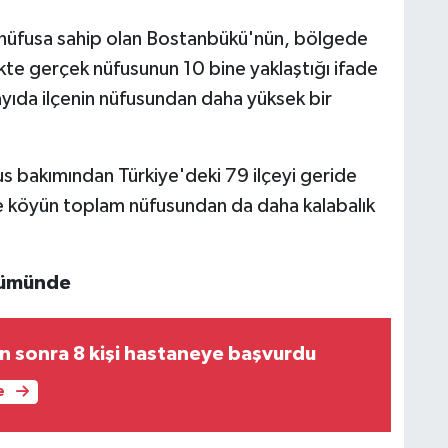
e nüfusa sahip olan Bostanbükü'nün, bölgede
ikte gerçek nüfusunun 10 bine yaklaştığı ifade
ayıda ilçenin nüfusundan daha yüksek bir
s bakımından Türkiye'deki 79 ilçeyi geride
ce köyün toplam nüfusundan da daha kalabalık
nümünde
n sonra 8 kişi hastaneye başvurdu
e