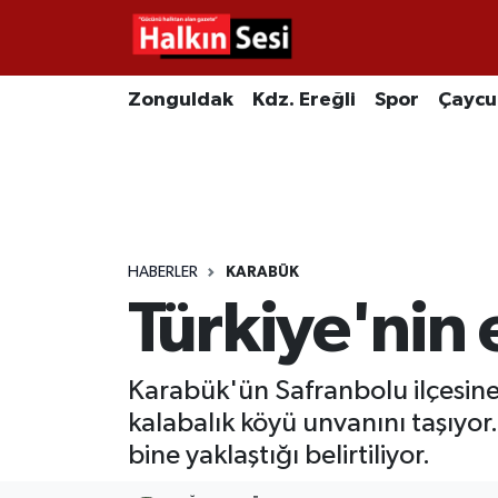
Foto Galeri
Zonguldak
Merkez Nöbetçi Eczaneler
Zonguldak
Kdz. Ereğli
Spor
Çayc
Video
Çaycuma
Merkez Hava Durumu
Yazarlar
KDZ. Ereğli
Merkez Trafik Yoğunluk Haritası
Kozlu
Süper Lig Puan Durumu ve Fikstür
HABERLER
KARABÜK
Türkiye'nin 
Alaplı
Tüm Manşetler
Asayiş
Son Dakika Haberleri
Karabük'ün Safranbolu ilçesine 
kalabalık köyü unvanını taşıyor
Bartın
Haber Arşivi
bine yaklaştığı belirtiliyor.
Karabük