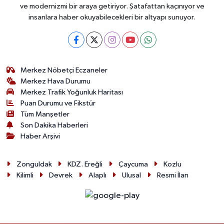
ve modernizmi bir araya getiriyor. Şatafattan kaçınıyor ve
insanlara haber okuyabilecekleri bir altyapı sunuyor.
Merkez Nöbetçi Eczaneler
Merkez Hava Durumu
Merkez Trafik Yoğunluk Haritası
Puan Durumu ve Fikstür
Tüm Manşetler
Son Dakika Haberleri
Haber Arşivi
Zonguldak
KDZ. Ereğli
Çaycuma
Kozlu
Kilimli
Devrek
Alaplı
Ulusal
Resmi İlan