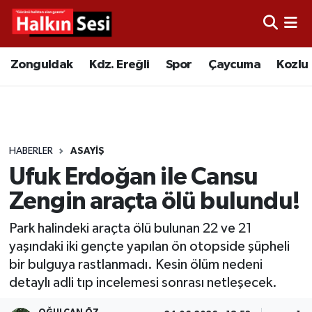
Foto Galeri
Zonguldak
Merkez Nöbetçi Eczaneler
Zonguldak
Kdz. Ereğli
Spor
Çaycuma
Kozlu
Video
Çaycuma
Merkez Hava Durumu
Yazarlar
KDZ. Ereğli
Merkez Trafik Yoğunluk Haritası
HABERLER
ASAYIŞ
Kozlu
Süper Lig Puan Durumu ve Fikstür
Ufuk Erdoğan ile Cansu
Alaplı
Tüm Manşetler
Zengin araçta ölü bulundu!
Park halindeki araçta ölü bulunan 22 ve 21
Asayiş
Son Dakika Haberleri
yaşındaki iki gençte yapılan ön otopside şüpheli
bir bulguya rastlanmadı. Kesin ölüm nedeni
Bartın
Haber Arşivi
detaylı adli tıp incelemesi sonrası netleşecek.
Karabük