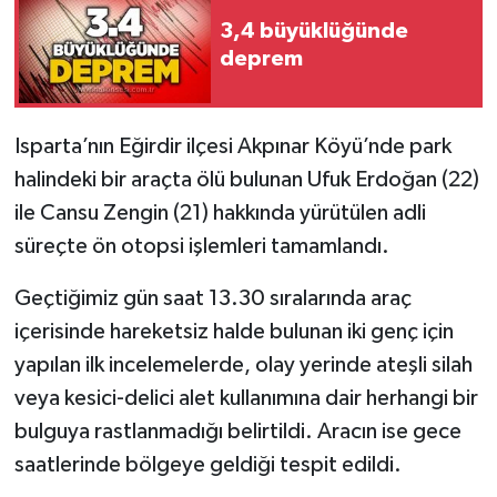
3,4 büyüklüğünde
Gökçebey
deprem
GÜNDEM
Isparta’nın Eğirdir ilçesi Akpınar Köyü’nde park
İş ilanı
halindeki bir araçta ölü bulunan Ufuk Erdoğan (22)
ile Cansu Zengin (21) hakkında yürütülen adli
Kilimli
süreçte ön otopsi işlemleri tamamlandı.
Kültür - Sanat
Geçtiğimiz gün saat 13.30 sıralarında araç
içerisinde hareketsiz halde bulunan iki genç için
MAGAZİN
yapılan ilk incelemelerde, olay yerinde ateşli silah
Politika
veya kesici-delici alet kullanımına dair herhangi bir
bulguya rastlanmadığı belirtildi. Aracın ise gece
Resmi İlan
saatlerinde bölgeye geldiği tespit edildi.