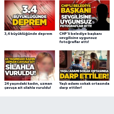
3,4 büyüklüğünde deprem
CHP’li belediye başkanı
sevgilisine uygunsuz
fotoğraflar attı!
24 yaşındaki kadın, uzman
Yaşlı adamı sokak ortasında
çavuşa ait silahla vuruldu!
darp ettiler!