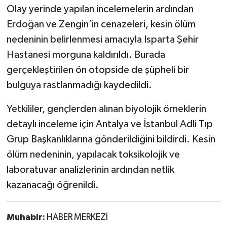
Röportaj
Olay yerinde yapılan incelemelerin ardından
Erdoğan ve Zengin’in cenazeleri, kesin ölüm
Sağlık
nedeninin belirlenmesi amacıyla Isparta Şehir
Hastanesi morguna kaldırıldı. Burada
SİYASET
gerçekleştirilen ön otopside de şüpheli bir
Spor
bulguya rastlanmadığı kaydedildi.
Ulusal
Yetkililer, gençlerden alınan biyolojik örneklerin
detaylı inceleme için Antalya ve İstanbul Adli Tıp
Yaşam
Grup Başkanlıklarına gönderildiğini bildirdi. Kesin
ölüm nedeninin, yapılacak toksikolojik ve
laboratuvar analizlerinin ardından netlik
kazanacağı öğrenildi.
Muhabir:
HABER MERKEZİ