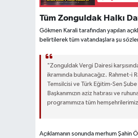
Röportaj
Tüm Zonguldak Halkı Dav
Sağlık
Gökmen Karali tarafından yapılan açıkl
SİYASET
belirtilerek tüm vatandaşlara şu sözle
Spor
Ulusal
"Zonguldak Vergi Dairesi karşısında,
ikramında bulunacağız. Rahmet-i R
Yaşam
Temsilcisi ve Türk Eğitim-Sen Şub
Başkanımızın aziz hatırası ve ruhun
programımıza tüm hemşehrilerimiz
Açıklamanın sonunda merhum Şahin Öre