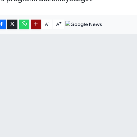
-
+
A
A