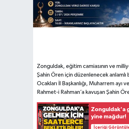
Gökçebey
GÜNDEM
İş ilanı
Kilimli
Zonguldak, eğitim camiasının ve milli
Kültür - Sanat
Şahin Ören için düzenlenecek anlamlı bi
Ocakları İl Başkanlığı, Muharrem ayı ve
MAGAZİN
Rahmet-i Rahman’a kavuşan Şahin Ören
Politika
Zonguldak'a ge
yine mağdur!
Resmi İlan
İçeriği Görüntül