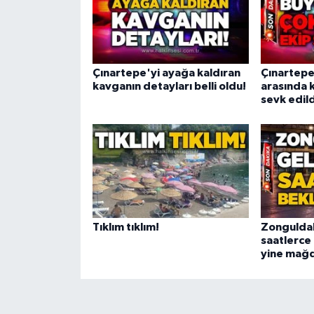
Çınartepe'yi ayağa kaldıran
Çınartepe
kavganın detayları belli oldu!
arasında k
sevk edild
Tıklım tıklım!
Zonguldak
saatlerce 
yine mağd