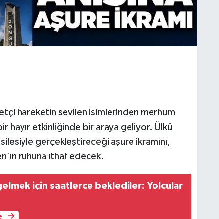
yetçi hareketin sevilen isimlerinden merhum
r hayır etkinliğinde bir araya geliyor. Ülkü
silesiyle gerçekleştireceği aşure ikramını,
’in ruhuna ithaf edecek.
lmek için saatlerce beklediler: Yolcular
e