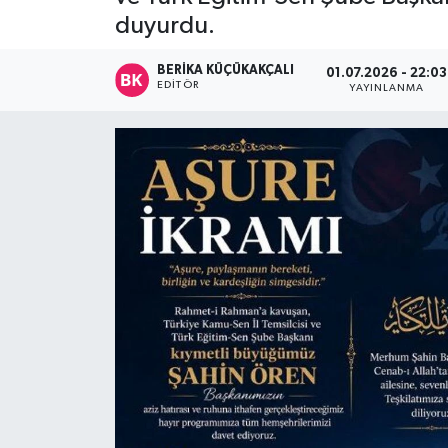
duyurdu.
Devrek
BERIKA KÜÇÜKAKÇALI
01.07.2026 - 22:03
Bolu
EDITÖR
YAYINLANMA
ÇEVRE
BİLİM VE TEKNOLOJİ
DUNYA
Düzce
Eğitim
Ekonomi
Genel