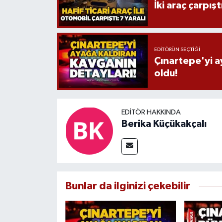
İki araç çarpışt
EDITÖRÜN SEÇTIĞI
Çınartepe'yi a
oldu!
EDITÖR HAKKINDA
Berika Küçükakçalı
Bunlar da ilginizi çekebilir