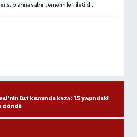
ensuplarına sabır temennileri iletildi.
si'nin üst kısmında kaza: 15 yaşındaki
n döndü