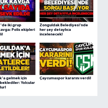
'de iki grup
Zonguldak Belediyesi’nde
avga: Polis ekipleri
her şey detaylıca
i!
incelenecek!
'a gelmek için
Çaycumaspor kararını verdi!
beklediler: Yolcular
ur!