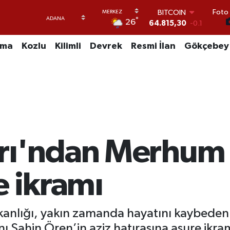
BITCOIN
Foto 
64.815,30
-0.1
°
26
DOLAR
47,7436
0.18
uma
Kozlu
Kilimli
Devrek
Resmi İlan
Gökçebey
EURO
55,2510
0.32
STERLİN
64,4811
0.38
GRAM ALTIN
6660.55
0
BİST100
13.779
-14
rı'ndan Merhum 
e ikramı
kanlığı, yakın zamanda hayatını kaybeden 
ı Şahin Ören’in aziz hatırasına aşure ikr