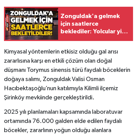
Gökçebey
Zonguldak'a gelmek
için saatlerce
GÜNDEM
beklediler: Yolcular yine
mağdur!
İş ilanı
Kimyasal yöntemlerin etkisiz olduğu gal arısı
zararlısına karşı en etkili çözüm olan doğal
Kilimli
düşmanı Torymus sinensis türü faydalı böceklerin
Kültür - Sanat
doğaya salımı, Zonguldak Valisi Osman
Hacıbektaşoğlu’nun katılımıyla Kilimli ilçemiz
MAGAZİN
Şirinköy mevkiinde gerçekleştirildi.
Politika
2025 yılı planlamaları kapsamında laboratuvar
ortamında 76.000 galden elde edilen faydalı
Resmi İlan
böcekler, zararlının yoğun olduğu alanlara