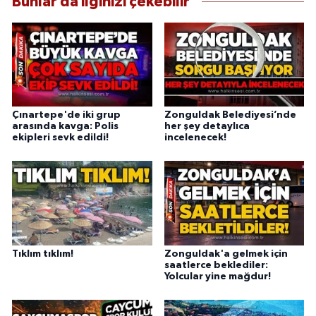
Bunlar da ilginizi çekebilir
Çınartepe'de iki grup
Zonguldak Belediyesi’nde
arasında kavga: Polis
her şey detaylıca
ekipleri sevk edildi!
incelenecek!
Tıklım tıklım!
Zonguldak'a gelmek için
saatlerce beklediler:
Yolcular yine mağdur!