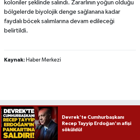
Röportaj
koloniler şeklinde salındı. Zararlının yoğun olduğu
bölgelerde biyolojik denge sağlanana kadar
Sağlık
faydalı böcek salımlarına devam edileceği
belirtildi.
SİYASET
Spor
Kaynak:
Haber Merkezi
Ulusal
Yaşam
Devrek'te Cumhurbaşkanı
Recep Tayyip Erdoğan'ın afişi
söküldü!