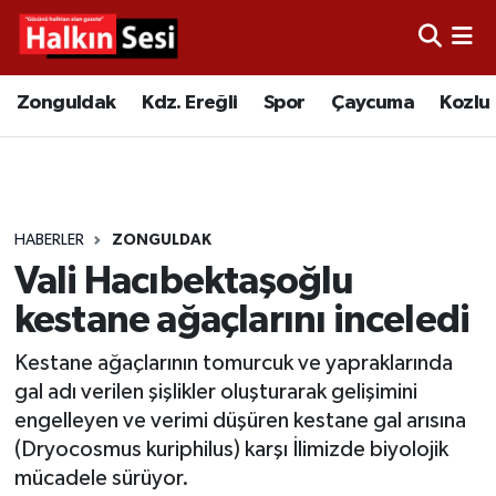
Foto Galeri
Zonguldak
Merkez Nöbetçi Eczaneler
Zonguldak
Kdz. Ereğli
Spor
Çaycuma
Kozlu
Video
Çaycuma
Merkez Hava Durumu
Yazarlar
KDZ. Ereğli
Merkez Trafik Yoğunluk Haritası
HABERLER
ZONGULDAK
Kozlu
Süper Lig Puan Durumu ve Fikstür
Vali Hacıbektaşoğlu
Alaplı
Tüm Manşetler
kestane ağaçlarını inceledi
Kestane ağaçlarının tomurcuk ve yapraklarında
Asayiş
Son Dakika Haberleri
gal adı verilen şişlikler oluşturarak gelişimini
engelleyen ve verimi düşüren kestane gal arısına
Bartın
Haber Arşivi
(Dryocosmus kuriphilus) karşı İlimizde biyolojik
mücadele sürüyor.
Karabük