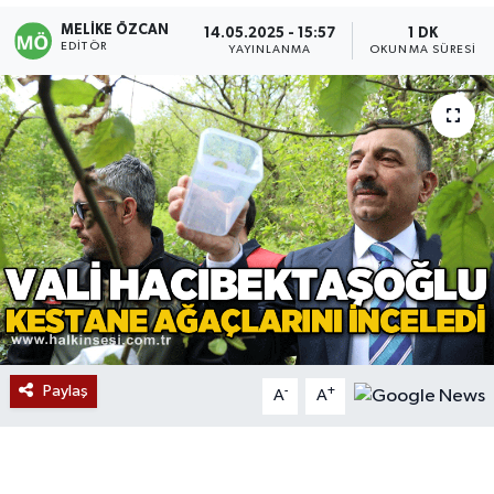
MELIKE ÖZCAN
14.05.2025 - 15:57
1 DK
Devrek
EDITÖR
YAYINLANMA
OKUNMA SÜRESI
Bolu
ÇEVRE
BİLİM VE TEKNOLOJİ
DUNYA
Düzce
Eğitim
Paylaş
-
+
A
A
Ekonomi
Genel