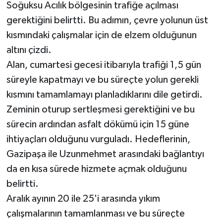
Röportaj
Soğuksu Acılık bölgesinin trafiğe açılması
gerektiğini belirtti. Bu adımın, çevre yolunun üst
Sağlık
kısmındaki çalışmalar için de elzem olduğunun
altını çizdi.
SİYASET
Alan, cumartesi gecesi itibarıyla trafiği 1,5 gün
süreyle kapatmayı ve bu süreçte yolun gerekli
Spor
kısmını tamamlamayı planladıklarını dile getirdi.
Ulusal
Zeminin oturup sertleşmesi gerektiğini ve bu
sürecin ardından asfalt dökümü için 15 güne
Yaşam
ihtiyaçları olduğunu vurguladı. Hedeflerinin,
Gazipaşa ile Uzunmehmet arasındaki bağlantıyı
da en kısa sürede hizmete açmak olduğunu
belirtti.
Aralık ayının 20 ile 25'i arasında yıkım
çalışmalarının tamamlanması ve bu süreçte