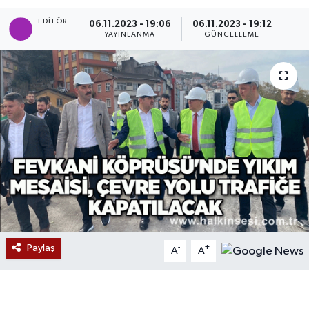
EDITÖR
Devrek
06.11.2023 - 19:06
06.11.2023 - 19:12
YAYINLANMA
GÜNCELLEME
Bolu
ÇEVRE
BİLİM VE TEKNOLOJİ
DUNYA
Düzce
Eğitim
Paylaş
-
+
A
A
Ekonomi
Genel