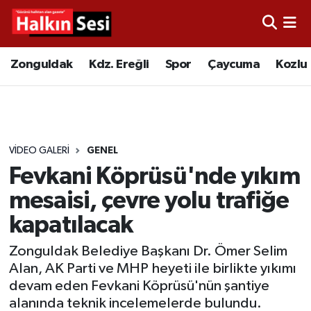
Foto Galeri
Zonguldak
Merkez Nöbetçi Eczaneler
Zonguldak
Kdz. Ereğli
Spor
Çaycuma
Kozlu
Video
Çaycuma
Merkez Hava Durumu
Yazarlar
KDZ. Ereğli
Merkez Trafik Yoğunluk Haritası
VIDEO GALERI
GENEL
Kozlu
Süper Lig Puan Durumu ve Fikstür
Fevkani Köprüsü'nde yıkım
Alaplı
Tüm Manşetler
mesaisi, çevre yolu trafiğe
kapatılacak
Asayiş
Son Dakika Haberleri
Zonguldak Belediye Başkanı Dr. Ömer Selim
Bartın
Haber Arşivi
Alan, AK Parti ve MHP heyeti ile birlikte yıkımı
devam eden Fevkani Köprüsü'nün şantiye
Karabük
alanında teknik incelemelerde bulundu.