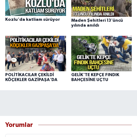
Kozlu'da katliam sürüyor
Maden Şehitleri 13'üncü
yılında anıldı
POLİTİKACILAR ÇEKİLDİ
GELİK'TE KEPÇE FINDIK
KÖÇEKLER GAZİPAŞA'DA
BAHÇESİNE UÇTU
Yorumlar