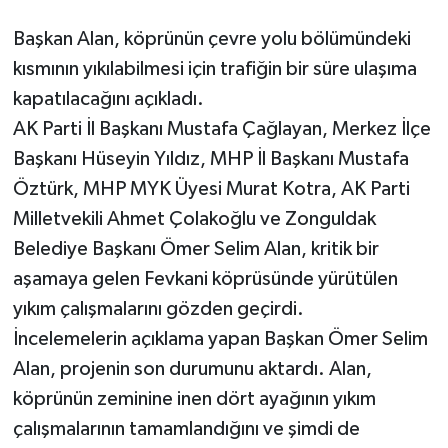
Başkan Alan, köprünün çevre yolu bölümündeki
Gökçebey
kısmının yıkılabilmesi için trafiğin bir süre ulaşıma
kapatılacağını açıkladı.
GÜNDEM
AK Parti İl Başkanı Mustafa Çağlayan, Merkez İlçe
İş ilanı
Başkanı Hüseyin Yıldız, MHP İl Başkanı Mustafa
Öztürk, MHP MYK Üyesi Murat Kotra, AK Parti
Kilimli
Milletvekili Ahmet Çolakoğlu ve Zonguldak
Belediye Başkanı Ömer Selim Alan, kritik bir
Kültür - Sanat
aşamaya gelen Fevkani köprüsünde yürütülen
MAGAZİN
yıkım çalışmalarını gözden geçirdi.
İncelemelerin açıklama yapan Başkan Ömer Selim
Politika
Alan, projenin son durumunu aktardı. Alan,
köprünün zeminine inen dört ayağının yıkım
Resmi İlan
çalışmalarının tamamlandığını ve şimdi de