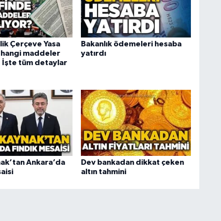
ik Çerçeve Yasa
Bakanlık ödemeleri hesaba
e hangi maddeler
yatırdı
: İşte tüm detaylar
nak’tan Ankara’da
Dev bankadan dikkat çeken
aisi
altın tahmini