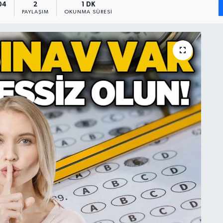
04
2
1 DK
PAYLAŞIM
OKUNMA SÜRESI