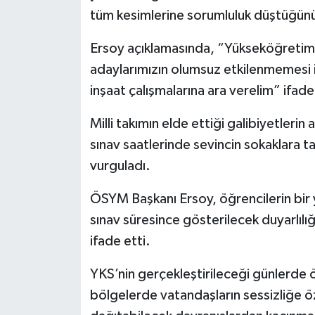
Röportaj
tüm kesimlerine sorumluluk düştüğünü 
Sağlık
Ersoy açıklamasında, “Yükseköğretim 
adaylarımızın olumsuz etkilenmemesi iç
SİYASET
inşaat çalışmalarına ara verelim” ifadel
Spor
Milli takımın elde ettiği galibiyetleri
sınav saatlerinde sevincin sokaklara 
Ulusal
vurguladı.
Yaşam
ÖSYM Başkanı Ersoy, öğrencilerin bir 
sınav süresince gösterilecek duyarlılığ
ifade etti.
YKS’nin gerçekleştirileceği günlerde ö
bölgelerde vatandaşların sessizliğe ö