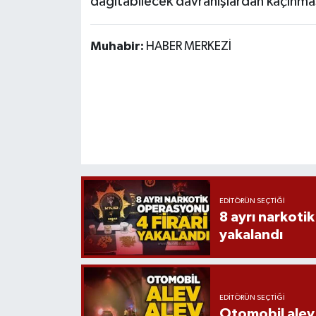
dağıtabilecek davranışlardan kaçınmas
Muhabir:
HABER MERKEZİ
EDITÖRÜN SEÇTIĞI
8 ayrı narkotik
yakalandı
EDITÖRÜN SEÇTIĞI
Otomobil alev 