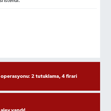
ı istendi.
 operasyonu: 2 tutuklama, 4 firari
alev yandı!