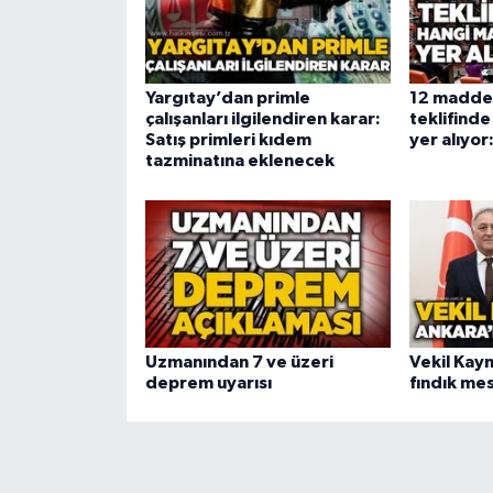
Yargıtay’dan primle
12 maddel
çalışanları ilgilendiren karar:
teklifind
Satış primleri kıdem
yer alıyor
tazminatına eklenecek
Uzmanından 7 ve üzeri
Vekil Kay
deprem uyarısı
fındık mes