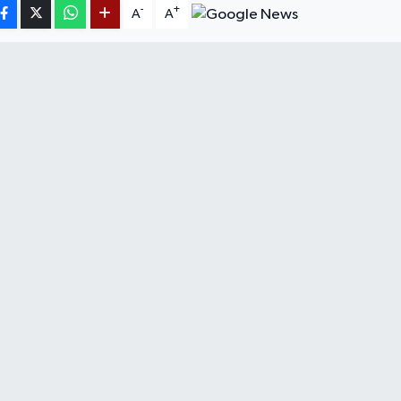
-
+
A
A