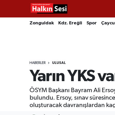
Foto Galeri
Zonguldak
Merkez Nöbetçi Eczaneler
Zonguldak
Kdz. Ereğli
Spor
Çayc
Video
Çaycuma
Merkez Hava Durumu
Yazarlar
KDZ. Ereğli
Merkez Trafik Yoğunluk Haritası
Kozlu
Süper Lig Puan Durumu ve Fikstür
HABERLER
ULUSAL
Yarın YKS var
Alaplı
Tüm Manşetler
Asayiş
Son Dakika Haberleri
ÖSYM Başkanı Bayram Ali Ersoy
bulundu. Ersoy, sınav süresince
Bartın
Haber Arşivi
oluşturacak davranışlardan kaçı
Karabük