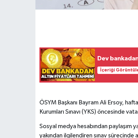
Gökçebey
GÜNDEM
İş ilanı
Dev bankadan 
Kilimli
İçeriği Görüntül
Kültür - Sanat
MAGAZİN
ÖSYM Başkanı Bayram Ali Ersoy, hafta
Politika
Kurumları Sınavı (YKS) öncesinde vata
Resmi İlan
Sosyal medya hesabından paylaşım yap
yakından ilgilendiren sınav sürecinde 