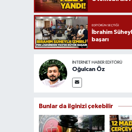
EDITÖRÜN SEÇTIĞI
İbrahim Süheyl
başarı
İNTERNET HABER EDITÖRÜ
Oğulcan Öz
Bunlar da ilginizi çekebilir