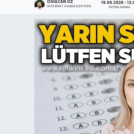
OĞULCAN ÖZ
19.06.2026 - 12:
İNTERNET HABER EDITÖRÜ
YAYINLANMA
Devrek
Bolu
ÇEVRE
BİLİM VE TEKNOLOJİ
DUNYA
Düzce
Eğitim
Ekonomi
Genel