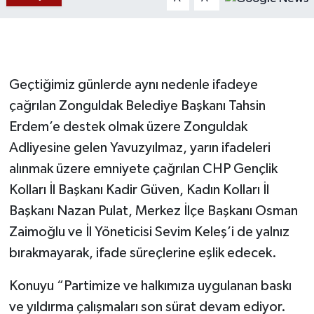
Gökçebey
GÜNDEM
Geçtiğimiz günlerde aynı nedenle ifadeye
İş ilanı
çağrılan Zonguldak Belediye Başkanı Tahsin
Erdem’e destek olmak üzere Zonguldak
Kilimli
Adliyesine gelen Yavuzyılmaz, yarın ifadeleri
alınmak üzere emniyete çağrılan CHP Gençlik
Kültür - Sanat
Kolları İl Başkanı Kadir Güven, Kadın Kolları İl
Başkanı Nazan Pulat, Merkez İlçe Başkanı Osman
MAGAZİN
Zaimoğlu ve İl Yöneticisi Sevim Keleş’i de yalnız
Politika
bırakmayarak, ifade süreçlerine eşlik edecek.
Resmi İlan
Konuyu “Partimize ve halkımıza uygulanan baskı
ve yıldırma çalışmaları son sürat devam ediyor.