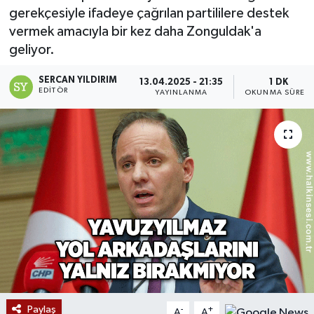
gerekçesiyle ifadeye çağrılan partililere destek
Devrek
vermek amacıyla bir kez daha Zonguldak'a
geliyor.
Bolu
SERCAN YILDIRIM
13.04.2025 - 21:35
1 DK
EDITÖR
YAYINLANMA
OKUNMA SÜRESI
ÇEVRE
BİLİM VE TEKNOLOJİ
DUNYA
Düzce
Eğitim
Ekonomi
Paylaş
Genel
-
+
A
A