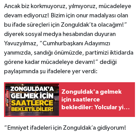
Röportaj
Ancak biz korkmuyoruz, yılmıyoruz, mücadeleye
devam ediyoruz! Bizim için onur madalyası olan
Sağlık
bu ifade süreçleri için Zonguldak’ta olacağım!”
SİYASET
diyerek sosyal medya hesabından duyuran
Yavuzyılmaz, “Cumhurbaşkanı Adayımızı
Spor
yanımızda, sandığı önümüzde, partimizi iktidarda
görene kadar mücadeleye devam!” dediği
Ulusal
paylaşımında şu ifadelere yer verdi:
Yaşam
Zonguldak'a gelmek
için saatlerce
beklediler: Yolcular yine
mağdur!
“Emniyet ifadeleri için Zonguldak’a gidiyorum!