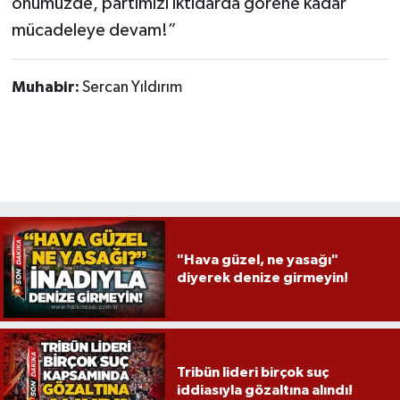
önümüzde, partimizi iktidarda görene kadar
mücadeleye devam!”
Muhabir:
Sercan Yıldırım
"Hava güzel, ne yasağı"
diyerek denize girmeyin!
Tribün lideri birçok suç
iddiasıyla gözaltına alındı!