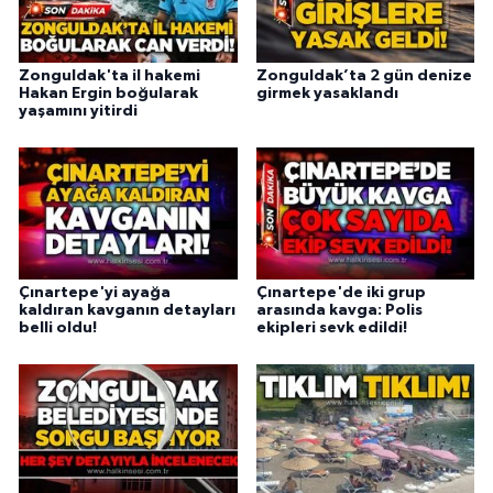
Zonguldak'ta il hakemi
Zonguldak’ta 2 gün denize
Hakan Ergin boğularak
girmek yasaklandı
yaşamını yitirdi
Çınartepe'yi ayağa
Çınartepe'de iki grup
kaldıran kavganın detayları
arasında kavga: Polis
belli oldu!
ekipleri sevk edildi!