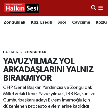
Foto Galeri
Zonguldak
Merkez Nöbetçi Eczaneler
Zonguldak
Kdz. Ereğli
Spor
Çaycuma
Kozlu
Video
Çaycuma
Merkez Hava Durumu
Yazarlar
KDZ. Ereğli
Merkez Trafik Yoğunluk Haritası
HABERLER
ZONGULDAK
Kozlu
Süper Lig Puan Durumu ve Fikstür
YAVUZYILMAZ YOL
Alaplı
Tüm Manşetler
ARKADAŞLARINI YALNIZ
BIRAKMIYOR
Asayiş
Son Dakika Haberleri
CHP Genel Başkan Yardımcısı ve Zonguldak
Bartın
Haber Arşivi
Milletvekili Deniz Yavuzyılmaz, İBB Başkanı ve
Cumhurbaşkanı adayı Ekrem İmamoğlu için
Karabük
düzenlenen protesto eylemlerine katıldığı