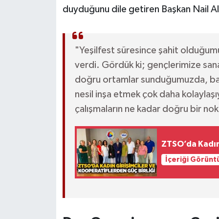
Röportaj
duyduğunu dile getiren Başkan Nail Altı
Sağlık
"Yeşilfest süresince şahit olduğum
SİYASET
verdi. Gördük ki; gençlerimize sanat
Spor
doğru ortamlar sunduğumuzda, bağıml
nesil inşa etmek çok daha kolaylaşı
Ulusal
çalışmaların ne kadar doğru bir nok
Yaşam
ZTSO’da Kadın 
İçeriği Görünt