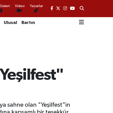
Galeri
Video
Yazarlar
Ulusal
Bartın
Yeşilfest"
ya sahne olan "Yeşilfest"in
dına kapsamlı bir teşekkür