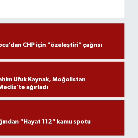
pcu’dan CHP için "özeleştiri" çağrısı
brahim Ufuk Kaynak, Moğolistan
Meclis'te ağırladı
lığından "Hayat 112" kamu spotu