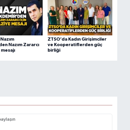
 Nazım
ZTSO’da Kadın Girişimciler
en Nazım Zararcı
ve Kooperatiflerden güç
e mesajı
birliği