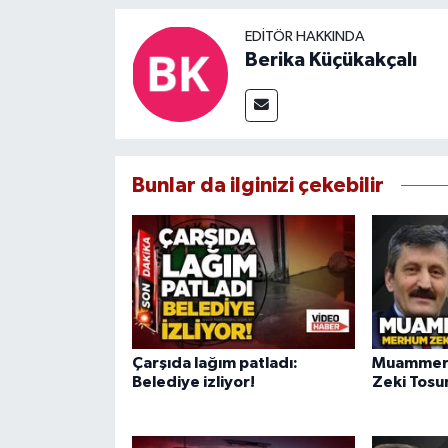
EDITÖR HAKKINDA
Berika Küçükakçalı
Bunlar da ilginizi çekebilir
Çarşıda lağım patladı:
Muammer 
Belediye izliyor!
Zeki Tosun