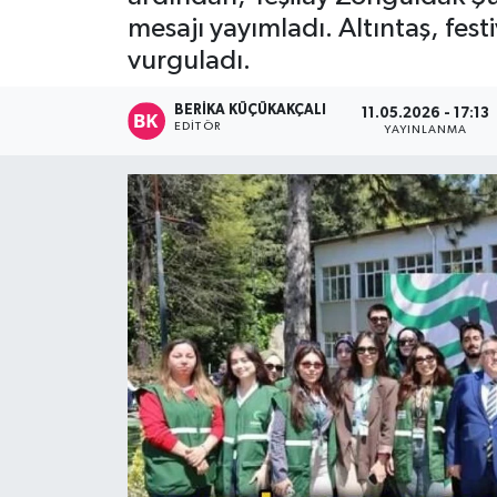
mesajı yayımladı. Altıntaş, fest
Devrek
vurguladı.
Bolu
BERIKA KÜÇÜKAKÇALI
11.05.2026 - 17:13
EDITÖR
YAYINLANMA
ÇEVRE
BİLİM VE TEKNOLOJİ
DUNYA
Düzce
Eğitim
Ekonomi
Genel