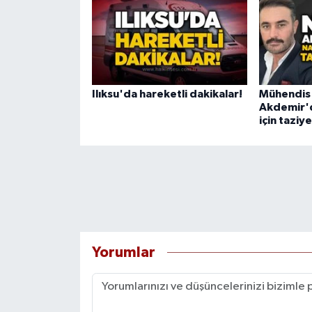
Ilıksu'da hareketli dakikalar!
Mühendis
Akdemir'd
için taziy
Yorumlar