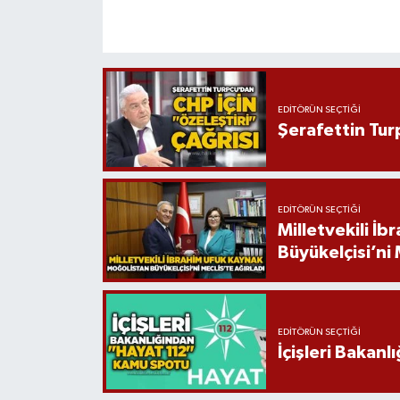
EDITÖRÜN SEÇTIĞI
Şerafettin Tur
EDITÖRÜN SEÇTIĞI
Milletvekili İ
Büyükelçisi’ni 
EDITÖRÜN SEÇTIĞI
İçişleri Bakan