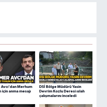
Avcı’dan Merhum
DSİ Bölge Müdürü Yasin
 için anma mesajı
Devrim Kozlu Deresi ıslah
çalışmalarını inceledi