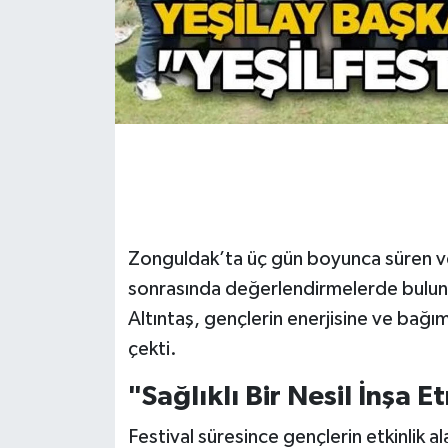
Gökçebey
GÜNDEM
İş ilanı
Kilimli
Kültür - Sanat
Zonguldak’ta üç gün boyunca süren ve
sonrasında değerlendirmelerde bulun
MAGAZİN
Altıntaş, gençlerin enerjisine ve bağı
çekti.
Politika
"Sağlıklı Bir Nesil İnşa
Resmi İlan
Festival süresince gençlerin etkinlik 