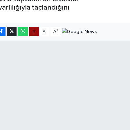
arlılığıyla taçlandığını
-
+
A
A