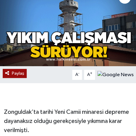
Devrek
Bolu
ÇEVRE
BİLİM VE TEKNOLOJİ
DUNYA
Paylaş
-
+
A
A
Düzce
Eğitim
Zonguldak’ta tarihi Yeni Camii minaresi depreme
Ekonomi
dayanaksız olduğu gerekçesiyle yıkımına karar
verilmişti.
Genel