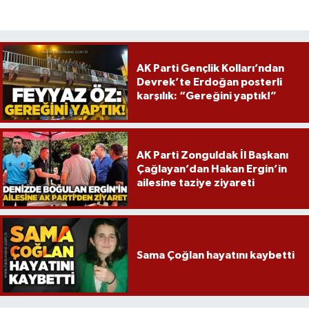
Röportaj
Sağlık
AK Parti Gençlik Kolları’ndan
SİYASET
Devrek’te Erdoğan posterli
karşılık: “Gereğini yaptık!”
Spor
Ulusal
AK Parti Zonguldak İl Başkanı
Çağlayan’dan Hakan Ergin’in
Yaşam
ailesine taziye ziyareti
Sama Çoğlan hayatını kaybetti