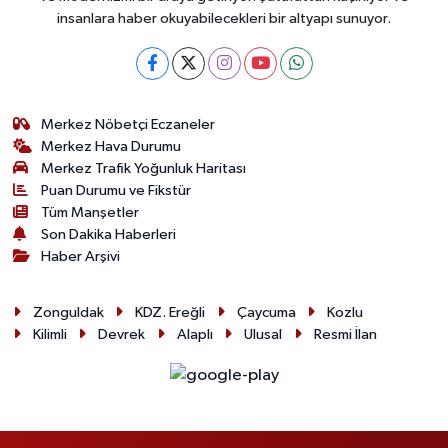
insanlara haber okuyabilecekleri bir altyapı sunuyor.
Merkez Nöbetçi Eczaneler
Merkez Hava Durumu
Merkez Trafik Yoğunluk Haritası
Puan Durumu ve Fikstür
Tüm Manşetler
Son Dakika Haberleri
Haber Arşivi
Zonguldak
KDZ. Ereğli
Çaycuma
Kozlu
Kilimli
Devrek
Alaplı
Ulusal
Resmi İlan