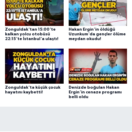
Zonguldak'tan 15:00'te
Hakan Ergin'in öldüğü
kalkan yolcu otobüsü
Uzunkum'da gençler ölüme
22:15'te İstanbul'a ulaştı!
meydan okudu!
Zonguldak'ta küçük çocuk
Denizde boğulan Hakan
hayatını kaybetti!
Ergin'in cenaze programı
belli oldu