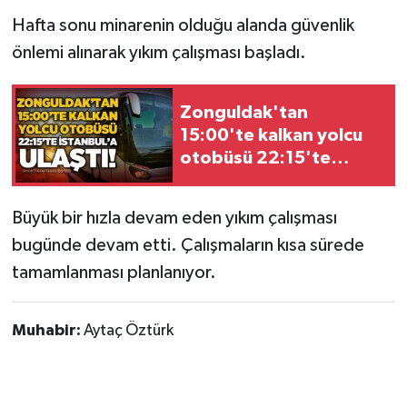
Hafta sonu minarenin olduğu alanda güvenlik
Gökçebey
önlemi alınarak yıkım çalışması başladı.
GÜNDEM
Zonguldak'tan
15:00'te kalkan yolcu
İş ilanı
otobüsü 22:15'te
İstanbul'a ulaştı!
Kilimli
Büyük bir hızla devam eden yıkım çalışması
Kültür - Sanat
bugünde devam etti. Çalışmaların kısa sürede
tamamlanması planlanıyor.
MAGAZİN
Politika
Muhabir:
Aytaç Öztürk
Resmi İlan