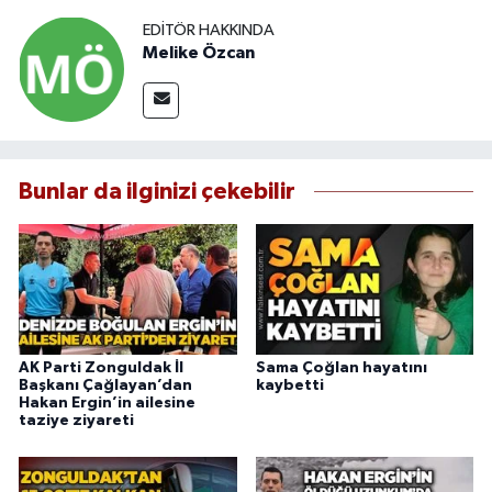
EDITÖR HAKKINDA
Melike Özcan
Bunlar da ilginizi çekebilir
AK Parti Zonguldak İl
Sama Çoğlan hayatını
Başkanı Çağlayan’dan
kaybetti
Hakan Ergin’in ailesine
taziye ziyareti