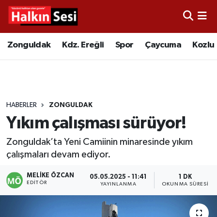
Foto Galeri
Zonguldak
Merkez Nöbetçi Eczaneler
Zonguldak
Kdz. Ereğli
Spor
Çaycuma
Kozlu
Video
Çaycuma
Merkez Hava Durumu
Yazarlar
KDZ. Ereğli
Merkez Trafik Yoğunluk Haritası
HABERLER
ZONGULDAK
Kozlu
Süper Lig Puan Durumu ve Fikstür
Yıkım çalışması sürüyor!
Alaplı
Tüm Manşetler
Zonguldak’ta Yeni Camiinin minaresinde yıkım
çalışmaları devam ediyor.
Asayiş
Son Dakika Haberleri
MELIKE ÖZCAN
05.05.2025 - 11:41
1 DK
EDITÖR
Bartın
Haber Arşivi
YAYINLANMA
OKUNMA SÜRESI
Karabük