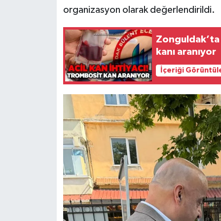
Röportaj
organizasyon olarak değerlendirildi.
Sağlık
Zonguldak’ta 9
kanı aranıyor
SİYASET
İçeriği Görüntül
Spor
Ulusal
Yaşam