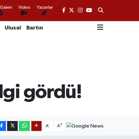
Galeri
Video
Yazarlar
Ulusal
Bartın
ilgi gördü!
-
+
A
A