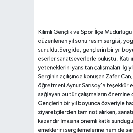
Gökçebey
GÜNDEM
Kilimli Gençlik ve Spor İlçe Müdürlüğü
düzenlenen yıl sonu resim sergisi, yoğ
İş ilanı
sunuldu.Sergide, gençlerin bir yıl boy
eserler sanatseverlerle buluştu. Katılı
Kilimli
yeteneklerini yansıtan çalışmaları ilgiy
Kültür - Sanat
Serginin açılışında konuşan Zafer Can
öğretmeni Aynur Sarısoy'a teşekkür ed
MAGAZİN
sağlayan bu tür çalışmaların önemine d
Gençlerin bir yıl boyunca özveriyle hazı
Politika
ziyaretçilerden tam not alırken, sanat
Resmi İlan
kazandırılmasına önemli katkı sunduğu
emeklerini sergilemelerine hem de sanat