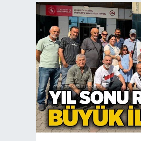
Devrek
Bolu
ÇEVRE
BİLİM VE TEKNOLOJİ
DUNYA
Düzce
Eğitim
Ekonomi
Genel