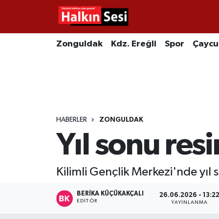
Foto Galeri
Zonguldak
Merkez Nöbetçi Eczaneler
Zonguldak
Kdz. Ereğli
Spor
Çayc
Video
Çaycuma
Merkez Hava Durumu
Yazarlar
KDZ. Ereğli
Merkez Trafik Yoğunluk Haritası
Kozlu
Süper Lig Puan Durumu ve Fikstür
HABERLER
ZONGULDAK
Yıl sonu res
Alaplı
Tüm Manşetler
Asayiş
Son Dakika Haberleri
Kilimli Gençlik Merkezi'nde yıl 
Bartın
Haber Arşivi
BERIKA KÜÇÜKAKÇALI
26.06.2026 - 13:2
EDITÖR
YAYINLANMA
Karabük