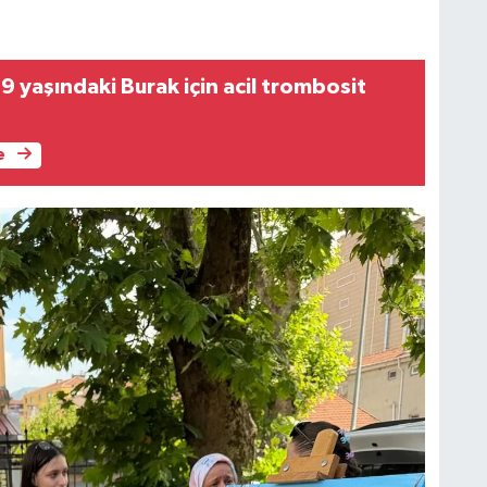
 yaşındaki Burak için acil trombosit
e