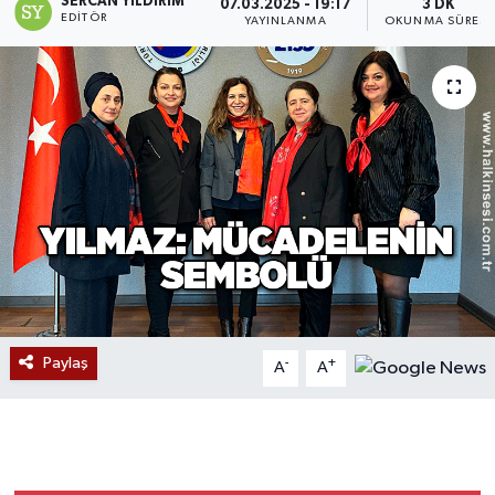
SERCAN YILDIRIM
07.03.2025 - 19:17
3 DK
EDITÖR
YAYINLANMA
OKUNMA SÜRESI
Devrek
Bolu
ÇEVRE
BİLİM VE TEKNOLOJİ
DUNYA
Düzce
Paylaş
-
+
A
A
Eğitim
Ekonomi
Genel