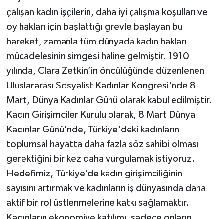
Röportaj
çalışan kadın işçilerin, daha iyi çalışma koşulları ve
oy hakları için başlattığı grevle başlayan bu
Sağlık
hareket, zamanla tüm dünyada kadın hakları
SİYASET
mücadelesinin simgesi haline gelmiştir. 1910
yılında, Clara Zetkin’in öncülüğünde düzenlenen
Spor
Uluslararası Sosyalist Kadınlar Kongresi'nde 8
Mart, Dünya Kadınlar Günü olarak kabul edilmiştir.
Ulusal
Kadın Girişimciler Kurulu olarak, 8 Mart Dünya
Yaşam
Kadınlar Günü'nde, Türkiye'deki kadınların
toplumsal hayatta daha fazla söz sahibi olması
gerektiğini bir kez daha vurgulamak istiyoruz.
Hedefimiz, Türkiye’de kadın girişimciliğinin
sayısını artırmak ve kadınların iş dünyasında daha
aktif bir rol üstlenmelerine katkı sağlamaktır.
Kadınların ekonomiye katılımı, sadece onların