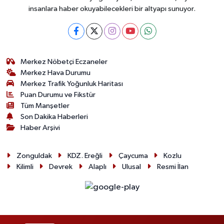
insanlara haber okuyabilecekleri bir altyapı sunuyor.
Merkez Nöbetçi Eczaneler
Merkez Hava Durumu
Merkez Trafik Yoğunluk Haritası
Puan Durumu ve Fikstür
Tüm Manşetler
Son Dakika Haberleri
Haber Arşivi
Zonguldak
KDZ. Ereğli
Çaycuma
Kozlu
Kilimli
Devrek
Alaplı
Ulusal
Resmi İlan