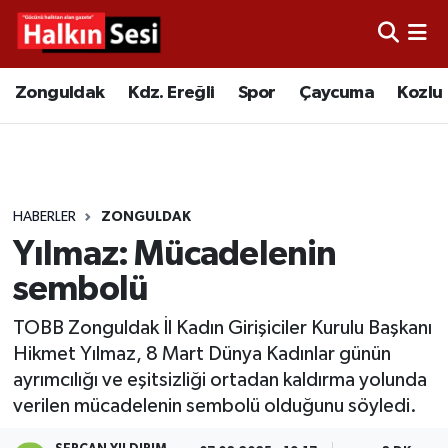
Foto Galeri
Zonguldak
Merkez Nöbetçi Eczaneler
Zonguldak
Kdz. Ereğli
Spor
Çaycuma
Kozlu
Video
Çaycuma
Merkez Hava Durumu
Yazarlar
KDZ. Ereğli
Merkez Trafik Yoğunluk Haritası
HABERLER
ZONGULDAK
Kozlu
Süper Lig Puan Durumu ve Fikstür
Yılmaz: Mücadelenin
Alaplı
Tüm Manşetler
sembolü
TOBB Zonguldak İl Kadın Girişiciler Kurulu Başkanı
Asayiş
Son Dakika Haberleri
Hikmet Yılmaz, 8 Mart Dünya Kadınlar günün
ayrımcılığı ve eşitsizliği ortadan kaldırma yolunda
Bartın
Haber Arşivi
verilen mücadelenin sembolü olduğunu söyledi.
Karabük