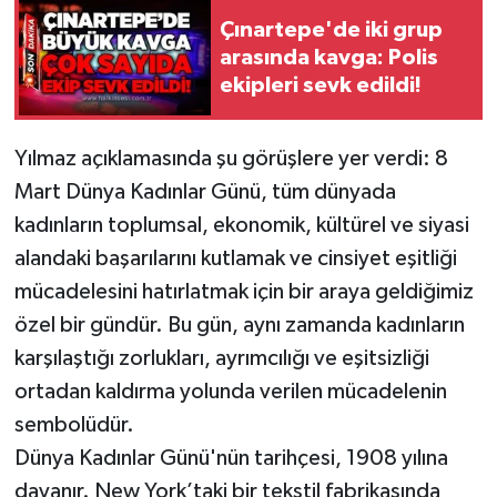
Çınartepe'de iki grup
Gökçebey
arasında kavga: Polis
ekipleri sevk edildi!
GÜNDEM
Yılmaz açıklamasında şu görüşlere yer verdi: 8
İş ilanı
Mart Dünya Kadınlar Günü, tüm dünyada
Kilimli
kadınların toplumsal, ekonomik, kültürel ve siyasi
alandaki başarılarını kutlamak ve cinsiyet eşitliği
Kültür - Sanat
mücadelesini hatırlatmak için bir araya geldiğimiz
özel bir gündür. Bu gün, aynı zamanda kadınların
MAGAZİN
karşılaştığı zorlukları, ayrımcılığı ve eşitsizliği
ortadan kaldırma yolunda verilen mücadelenin
Politika
sembolüdür.
Resmi İlan
Dünya Kadınlar Günü'nün tarihçesi, 1908 yılına
dayanır. New York’taki bir tekstil fabrikasında