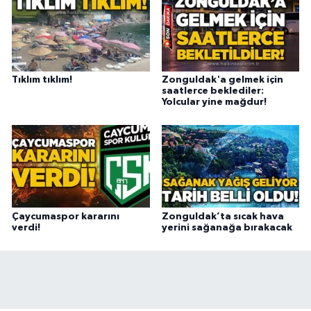
Tıklım tıklım!
Zonguldak'a gelmek için
saatlerce beklediler:
Yolcular yine mağdur!
Çaycumaspor kararını
Zonguldak’ta sıcak hava
verdi!
yerini sağanağa bırakacak