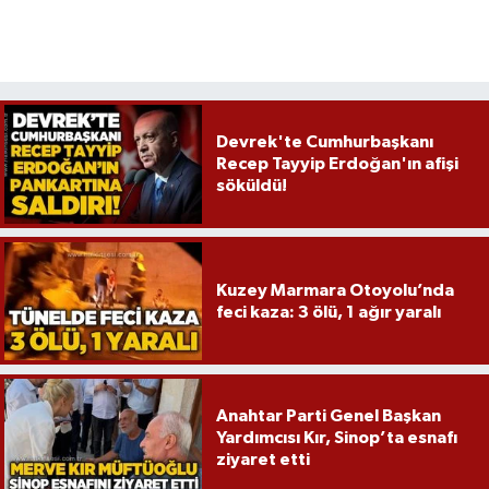
Devrek'te Cumhurbaşkanı
Recep Tayyip Erdoğan'ın afişi
söküldü!
Kuzey Marmara Otoyolu’nda
feci kaza: 3 ölü, 1 ağır yaralı
Anahtar Parti Genel Başkan
Yardımcısı Kır, Sinop’ta esnafı
ziyaret etti