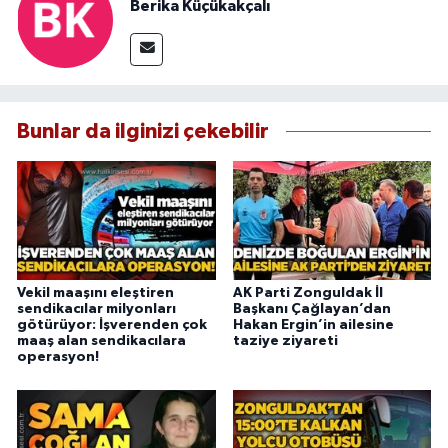
Berika Küçükakçalı
Bunlar da ilginizi çekebilir
Vekil maaşını eleştiren
AK Parti Zonguldak İl
sendikacılar milyonları
Başkanı Çağlayan’dan
götürüyor: İşverenden çok
Hakan Ergin’in ailesine
maaş alan sendikacılara
taziye ziyareti
operasyon!