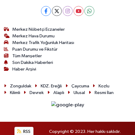
Merkez Nöbetçi Eczaneler
Merkez Hava Durumu
Merkez Trafik Yoğunluk Haritası
Puan Durumu ve Fikstür
Tüm Manşetler
Son Dakika Haberleri
Haber Arşivi
Zonguldak
KDZ. Ereğli
Çaycuma
Kozlu
Kilimli
Devrek
Alaplı
Ulusal
Resmi İlan
RSS
Copyright © 2023. Her hakkı saklıdır.