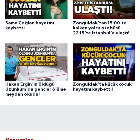
Sama Çoğlan hayatını
Zonguldak'tan 15:00'te
kaybetti
kalkan yolcu otobüsü
22:15'te İstanbul'a ulaştı!
Hakan Ergin'in öldüğü
Zonguldak'ta küçük çocuk
Uzunkum'da gençler ölüme
hayatını kaybetti!
meydan okudu!