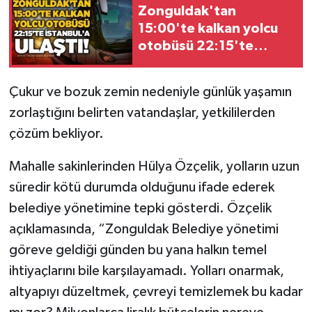
Zonguldak'tan
15:00'te kalkan yolcu
Gökçebey
otobüsü 22:15'te
İstanbul'a ulaştı!
GÜNDEM
Çukur ve bozuk zemin nedeniyle günlük yaşamın
İş ilanı
zorlaştığını belirten vatandaşlar, yetkililerden
çözüm bekliyor.
Kilimli
Mahalle sakinlerinden Hülya Özçelik, yolların uzun
Kültür - Sanat
süredir kötü durumda olduğunu ifade ederek
belediye yönetimine tepki gösterdi. Özçelik
MAGAZİN
açıklamasında, “Zonguldak Belediye yönetimi
Politika
göreve geldiği günden bu yana halkın temel
ihtiyaçlarını bile karşılayamadı. Yolları onarmak,
Resmi İlan
altyapıyı düzeltmek, çevreyi temizlemek bu kadar