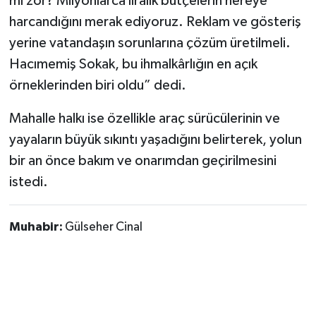
mı zor? Milyonlarca liralık bütçelerin nereye
Röportaj
harcandığını merak ediyoruz. Reklam ve gösteriş
Sağlık
yerine vatandaşın sorunlarına çözüm üretilmeli.
Hacımemiş Sokak, bu ihmalkârlığın en açık
SİYASET
örneklerinden biri oldu” dedi.
Spor
Mahalle halkı ise özellikle araç sürücülerinin ve
yayaların büyük sıkıntı yaşadığını belirterek, yolun
Ulusal
bir an önce bakım ve onarımdan geçirilmesini
istedi.
Yaşam
Muhabir:
Gülseher Cinal