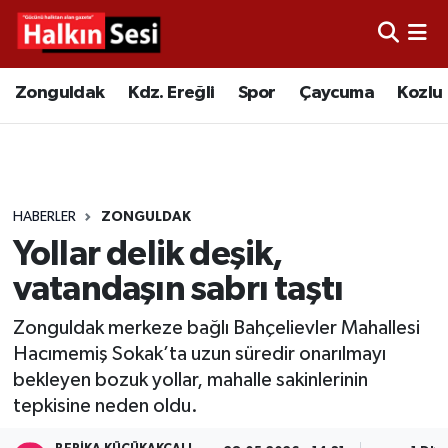
Foto Galeri
Zonguldak
Merkez Nöbetçi Eczaneler
Zonguldak
Kdz. Ereğli
Spor
Çaycuma
Kozlu
Video
Çaycuma
Merkez Hava Durumu
Yazarlar
KDZ. Ereğli
Merkez Trafik Yoğunluk Haritası
HABERLER
ZONGULDAK
Kozlu
Süper Lig Puan Durumu ve Fikstür
Yollar delik deşik,
Alaplı
Tüm Manşetler
vatandaşın sabrı taştı
Zonguldak merkeze bağlı Bahçelievler Mahallesi
Asayiş
Son Dakika Haberleri
Hacımemiş Sokak’ta uzun süredir onarılmayı
bekleyen bozuk yollar, mahalle sakinlerinin
Bartın
Haber Arşivi
tepkisine neden oldu.
Karabük