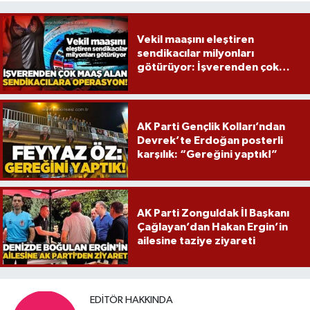
Vekil maaşını eleştiren
sendikacılar milyonları
götürüyor: İşverenden çok
maaş alan sendikacılara
operasyon!
AK Parti Gençlik Kolları’ndan
Devrek’te Erdoğan posterli
karşılık: “Gereğini yaptık!”
AK Parti Zonguldak İl Başkanı
Çağlayan’dan Hakan Ergin’in
ailesine taziye ziyareti
EDITÖR HAKKINDA