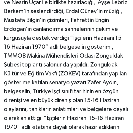
ve Nesrin Uçar ile birlikte hazırladığı, Ayşe Lebriz
Berkem’in seslendirdiği, Erdal Güney’in müziği,
Gökçebey
Mustafa Bilgin’in çizimleri, Fahrettin Engin
Erdoğan’ın canlandırma sahnelerinin çekim ve
GÜNDEM
kurgusuyla destek verdiği “İşçilerin Haziranı 15-
İş ilanı
16 Haziran 1970” adlı belgeselin gösterimi,
TMMOB Makina Mühendisleri Odası Zonguldak
Kilimli
Şubesi toplantı salonunda yapıldı. Zonguldak
Kültür ve Eğitim Vakfı (ZOKEV) tarafından yapılan
Kültür - Sanat
gösterime katılan senaryo yazarı Zafer Aydın,
MAGAZİN
belgeselin, Türkiye işçi sınıfı tarihinin en özgün
direnişi ve en büyük direniş olan 15-16 Haziran
Politika
olaylarını, tanıkların anlatımları ve belgelere dayalı
olarak anlattığı “İşçilerin Haziranı 15-16 Haziran
Resmi İlan
1970” adlı kitabına dayalı olarak hazırladıklarını