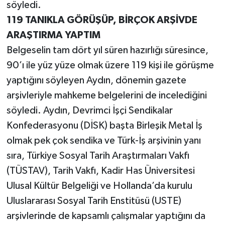
Röportaj
söyledi.
119 TANIKLA GÖRÜŞÜP, BİRÇOK ARŞİVDE
Sağlık
ARAŞTIRMA YAPTIM
Belgeselin tam dört yıl süren hazırlığı süresince,
SİYASET
90’ı ile yüz yüze olmak üzere 119 kişi ile görüşme
yaptığını söyleyen Aydın, dönemin gazete
Spor
arşivleriyle mahkeme belgelerini de incelediğini
Ulusal
söyledi. Aydın, Devrimci İşçi Sendikalar
Konfederasyonu (DİSK) başta Birleşik Metal İş
Yaşam
olmak pek çok sendika ve Türk-İş arşivinin yanı
sıra, Türkiye Sosyal Tarih Araştırmaları Vakfı
(TÜSTAV), Tarih Vakfı, Kadir Has Üniversitesi
Ulusal Kültür Belgeliği ve Hollanda’da kurulu
Uluslararası Sosyal Tarih Enstitüsü (USTE)
arşivlerinde de kapsamlı çalışmalar yaptığını da