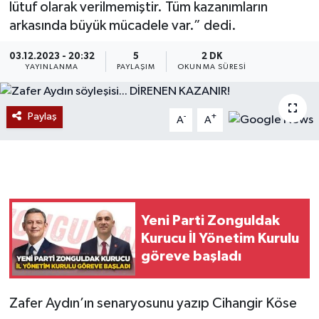
lütuf olarak verilmemiştir. Tüm kazanımların
arkasında büyük mücadele var.” dedi.
Devrek
03.12.2023 - 20:32
5
2 DK
Bolu
YAYINLANMA
PAYLAŞIM
OKUNMA SÜRESI
ÇEVRE
Paylaş
-
+
A
A
BİLİM VE TEKNOLOJİ
DUNYA
Düzce
Yeni Parti Zonguldak
Kurucu İl Yönetim Kurulu
Eğitim
göreve başladı
Ekonomi
Zafer Aydın’ın senaryosunu yazıp Cihangir Köse
Genel