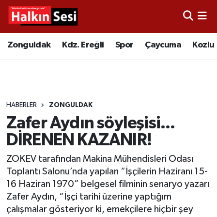
Foto Galeri
Zonguldak
Merkez Nöbetçi Eczaneler
Zonguldak
Kdz. Ereğli
Spor
Çaycuma
Kozlu
Video
Çaycuma
Merkez Hava Durumu
Yazarlar
KDZ. Ereğli
Merkez Trafik Yoğunluk Haritası
HABERLER
ZONGULDAK
Kozlu
Süper Lig Puan Durumu ve Fikstür
Zafer Aydın söyleşisi...
Alaplı
Tüm Manşetler
DİRENEN KAZANIR!
ZOKEV tarafından Makina Mühendisleri Odası
Asayiş
Son Dakika Haberleri
Toplantı Salonu’nda yapılan “İşçilerin Haziranı 15-
16 Haziran 1970” belgesel filminin senaryo yazarı
Bartın
Haber Arşivi
Zafer Aydın, “İşçi tarihi üzerine yaptığım
çalışmalar gösteriyor ki, emekçilere hiçbir şey
Karabük