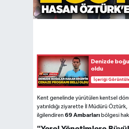
Gökçebey
GÜNDEM
İş ilanı
Kilimli
Denizde boğul
oldu
Kültür - Sanat
İçeriği Görüntül
MAGAZİN
Kent genelinde yürütülen kentsel dönü
Politika
yatırıldığı ziyarette İl Müdürü Öztürk, 
ilgilendiren
69 Ambarları
bölgesi hak
Resmi İlan
"Yerel Yönetimlere Büyü