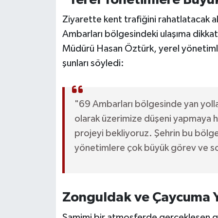
Röportaj
Ziyarette kent trafiğini rahatlatacak 
Sağlık
Ambarları bölgesindeki ulaşıma dikkat ç
Müdürü Hasan Öztürk, yerel yönetimle
SİYASET
şunları söyledi:
Spor
Ulusal
"69 Ambarları bölgesinde yan yollar
olarak üzerimize düşeni yapmaya h
Yaşam
projeyi bekliyoruz. Şehrin bu böl
yönetimlere çok büyük görev ve s
Zonguldak ve Çaycuma Ya
Samimi bir atmosferde gerçekleşen g