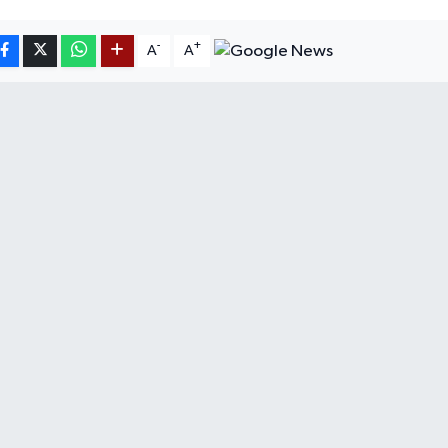
-
+
A
A