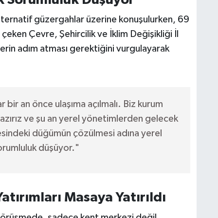
alternatif güzergahlar üzerine konuşulurken, 69
eken Çevre, Şehircilik ve İklim Değişikliği İl
rin adım atması gerektiğini vurgulayarak
 bir an önce ulaşıma açılmalı. Biz kurum
azırız ve şu an yerel yönetimlerden gelecek
gesindeki düğümün çözülmesi adına yerel
orumluluk düşüyor."
tırımları Masaya Yatırıldı
örüşmede, sadece kent merkezi değil,