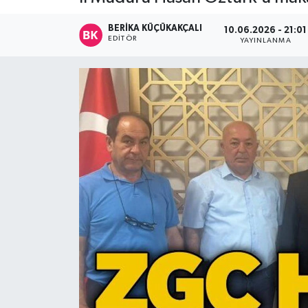
Devrek
BERIKA KÜÇÜKAKÇALI
10.06.2026 - 21:01
EDITÖR
YAYINLANMA
Bolu
ÇEVRE
BİLİM VE TEKNOLOJİ
DUNYA
Düzce
Eğitim
Ekonomi
Genel