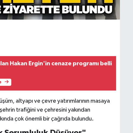
an Hakan Ergin'in cenaze programı belli
e
şüm, altyapı ve çevre yatırımlarının masaya
şehrin trafiğini ve çehresini yakından
kında çok önemli bir çağrıda bulundu.
k Sorumluluk Düşüyor"