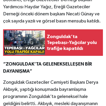
Röportaj
Yardımcısı Haydar Yağız, Ereğli Gazeteciler
Sağlık
Derneği önceki dönem başkanı Necati Günay ve
çok sayıda yazılı ve görsel basın mensubu katıldı.
SİYASET
Zonguldak’ta
Spor
Tepebaşı-Yağcılar yolu
trafiğe kapatıldı
Ulusal
Yaşam
“ZONGULDAK’TA GELENEKSELLEŞEN BİR
DAYANIŞMA”
Zonguldak Gazeteciler Cemiyeti Başkanı Derya
Akbıyık, yaptığı konuşmada bayramlaşma
programının Zonguldak’ta geleneksel hale
geldiğini belirtti. Akbıyık, mesleki dayanışmanın