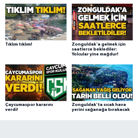
Tıklım tıklım!
Zonguldak'a gelmek için
saatlerce beklediler:
Yolcular yine mağdur!
Çaycumaspor kararını
Zonguldak’ta sıcak hava
verdi!
yerini sağanağa bırakacak