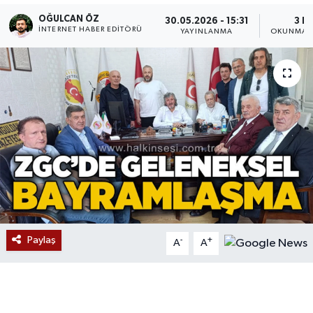
OĞULCAN ÖZ
30.05.2026 - 15:31
3 D
Devrek
İNTERNET HABER EDITÖRÜ
YAYINLANMA
OKUNMA S
Bolu
ÇEVRE
BİLİM VE TEKNOLOJİ
DUNYA
Düzce
Eğitim
Paylaş
-
+
A
A
Ekonomi
Genel