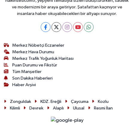
halkinsesicomtr, yepyeni temasıyla sizleri buluştururken, sadelik
ve modernizmi bir araya getiriyor. Şatafattan kaçınıyor ve
insanlara haber okuyabilecekleri bir altyapı sunuyor.
Merkez Nöbetçi Eczaneler
Merkez Hava Durumu
Merkez Trafik Yoğunluk Haritası
Puan Durumu ve Fikstür
Tüm Manşetler
Son Dakika Haberleri
Haber Arşivi
Zonguldak
KDZ. Ereğli
Çaycuma
Kozlu
Kilimli
Devrek
Alaplı
Ulusal
Resmi İlan