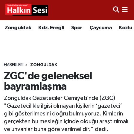
Foto Galeri
Zonguldak
Merkez Nöbetçi Eczaneler
Zonguldak
Kdz. Ereğli
Spor
Çaycuma
Kozlu
Video
Çaycuma
Merkez Hava Durumu
Yazarlar
KDZ. Ereğli
Merkez Trafik Yoğunluk Haritası
HABERLER
ZONGULDAK
Kozlu
Süper Lig Puan Durumu ve Fikstür
ZGC'de geleneksel
Alaplı
Tüm Manşetler
bayramlaşma
Zonguldak Gazeteciler Cemiyeti’nde (ZGC)
Asayiş
Son Dakika Haberleri
"Gazetecilikle ilgisi olmayan kişilerin ‘gazeteci’
gibi gösterilmesini doğru bulmuyoruz. Kimlerin
Bartın
Haber Arşivi
gerçekten bu mesleğin içinde olduğu araştırılmalı
ve unvanlar buna göre verilmelidir.” dedi.
Karabük