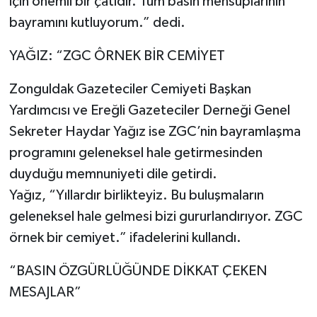
için önemli bir çatıdır. Tüm basın mensuplarının
bayramını kutluyorum.” dedi.
YAĞIZ: “ZGC ÔRNEK BİR CEMİYET
Zonguldak Gazeteciler Cemiyeti Başkan
Yardımcısı ve Ereğli Gazeteciler Derneği Genel
Sekreter Haydar Yağız ise ZGC’nin bayramlaşma
programını geleneksel hale getirmesinden
duyduğu memnuniyeti dile getirdi.
Yağız, “Yıllardır birlikteyiz. Bu buluşmaların
geleneksel hale gelmesi bizi gururlandırıyor. ZGC
örnek bir cemiyet.” ifadelerini kullandı.
“BASIN ÖZGÜRLÜĞÜNDE DİKKAT ÇEKEN
MESAJLAR”