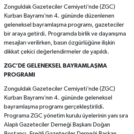
Zonguldak Gazeteciler Cemiyeti’nde (ZGC)
Gökçebey
Kurban Bayramı’nın 4. gününde düzenlenen
geleneksel bayramlaşma programı, gazeteciler
GÜNDEM
bir araya getirdi. Programda birlik ve dayanışma
mesajları verilirken, basın özgürlüğüne ilişkin
İş ilanı
dikkat çekici değerlendirmeler de yapıldı.
Kilimli
ZGC’DE GELENEKSEL BAYRAMLAŞMA
PROGRAMI
Kültür - Sanat
Zonguldak Gazeteciler Cemiyeti’nde (ZGC)
MAGAZİN
Kurban Bayramı’nın 4. gününde geleneksel
Politika
bayramlaşma programı gerçekleştirildi.
Programa ZGC yönetim kurulu üyelerinin yanı sıra
Resmi İlan
Alaplı Gazeteciler Derneği Başkanı Doğan
Bostancı, Ereğli Gazeteciler Derneği Başkan