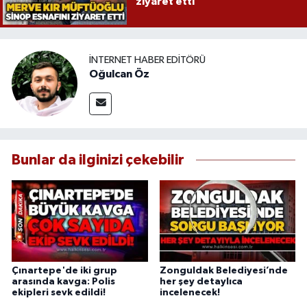
ziyaret etti
İNTERNET HABER EDITÖRÜ
Oğulcan Öz
Bunlar da ilginizi çekebilir
Çınartepe'de iki grup
Zonguldak Belediyesi’nde
arasında kavga: Polis
her şey detaylıca
ekipleri sevk edildi!
incelenecek!