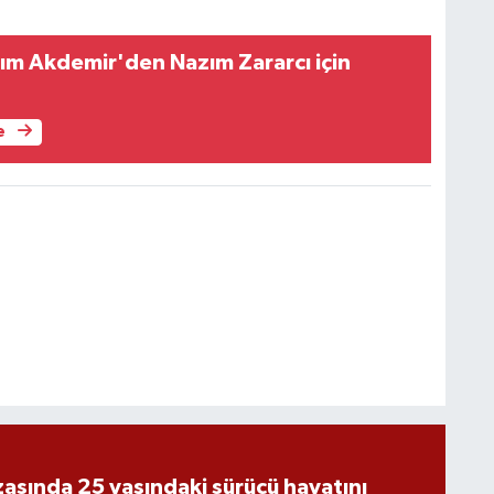
m Akdemir'den Nazım Zararcı için
e
asında 25 yaşındaki sürücü hayatını