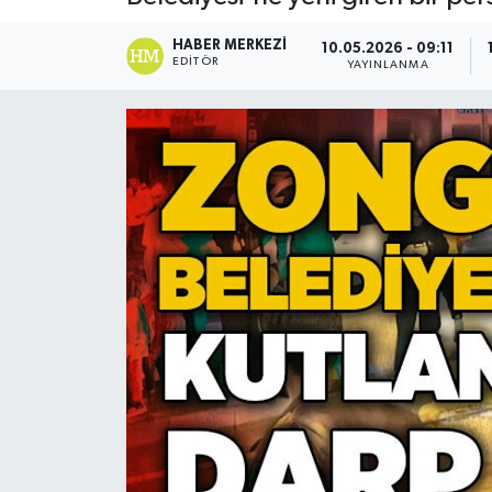
Devrek
HABER MERKEZI
10.05.2026 - 09:11
EDITÖR
YAYINLANMA
Bolu
ÇEVRE
BİLİM VE TEKNOLOJİ
DUNYA
Düzce
Eğitim
Ekonomi
Genel