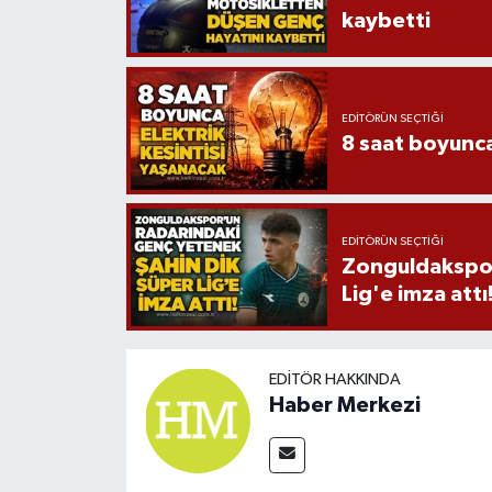
kaybetti
EDITÖRÜN SEÇTIĞI
8 saat boyunca
EDITÖRÜN SEÇTIĞI
Zonguldakspor
Lig'e imza attı
EDITÖR HAKKINDA
Haber Merkezi