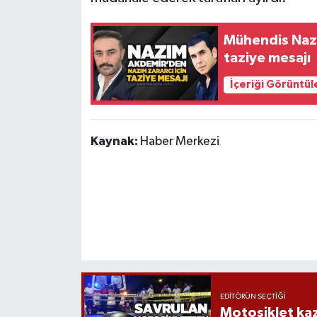
Röportaj
Mühendis Nazı
Sağlık
taziye mesajı
SİYASET
İçeriği Görüntül
Spor
Kaynak:
Haber Merkezi
Ulusal
Yaşam
EDITÖRÜN SEÇTIĞI
Motosiklet kaz