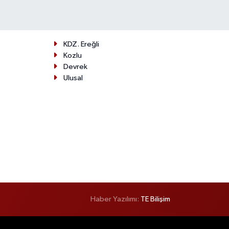
KDZ. Ereğli
Kozlu
Devrek
Ulusal
Haber Yazılımı:
TE Bilişim