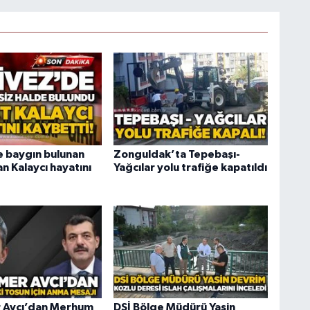
e baygın bulunan
Zonguldak’ta Tepebaşı-
n Kalaycı hayatını
Yağcılar yolu trafiğe kapatıldı
Avcı’dan Merhum
DSİ Bölge Müdürü Yasin