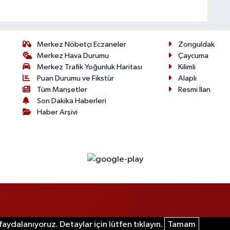
Merkez Nöbetçi Eczaneler
Zonguldak
Merkez Hava Durumu
Çaycuma
Merkez Trafik Yoğunluk Haritası
Kilimli
Puan Durumu ve Fikstür
Alaplı
Tüm Manşetler
Resmi İlan
Son Dakika Haberleri
Haber Arşivi
aydalanıyoruz. Detaylar için lütfen tıklayın.
Tamam