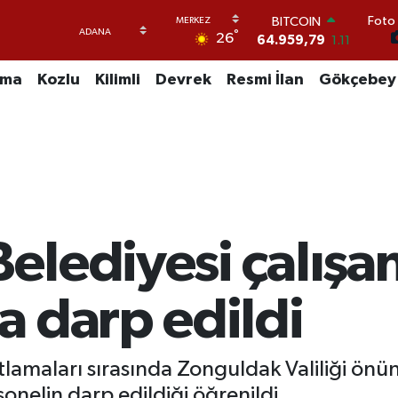
BITCOIN
Foto 
64.959,79
1.11
°
26
DOLAR
47,7436
0.18
uma
Kozlu
Kilimli
Devrek
Resmi İlan
Gökçebey
EURO
55,2510
0.32
STERLİN
64,4811
0.38
GRAM ALTIN
6660.55
0.03
BİST100
13.779
-14
lediyesi çalışan
a darp edildi
lamaları sırasında Zonguldak Valiliği önü
sonelin darp edildiği öğrenildi.