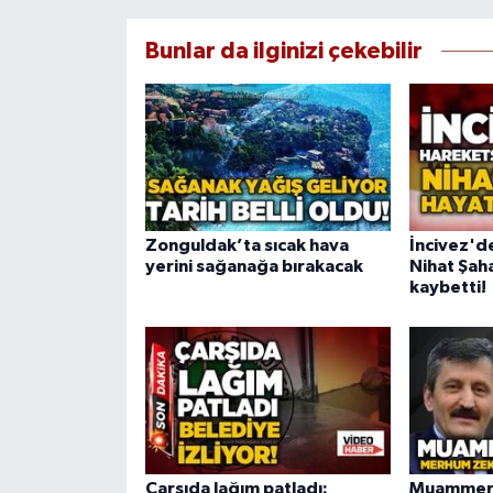
Bunlar da ilginizi çekebilir
Zonguldak’ta sıcak hava
İncivez'd
yerini sağanağa bırakacak
Nihat Şaha
kaybetti!
Çarşıda lağım patladı:
Muammer 