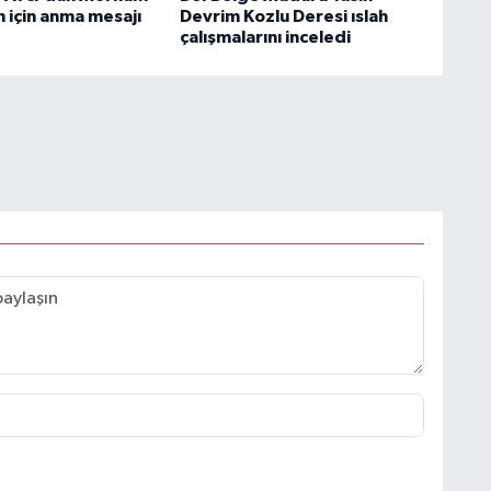
 için anma mesajı
Devrim Kozlu Deresi ıslah
çalışmalarını inceledi