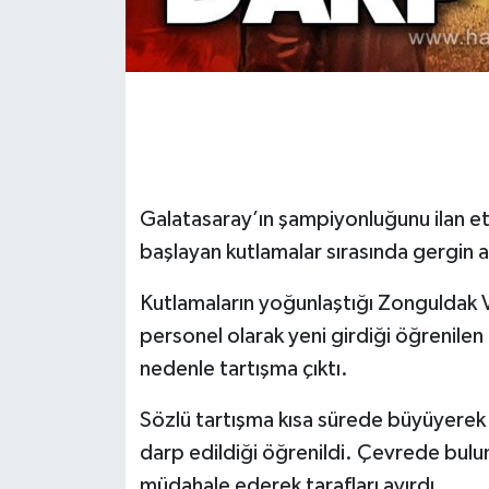
Gökçebey
GÜNDEM
İş ilanı
Galatasaray’ın şampiyonluğunu ilan 
Kilimli
başlayan kutlamalar sırasında gergin a
Kültür - Sanat
Kutlamaların yoğunlaştığı Zonguldak V
MAGAZİN
personel olarak yeni girdiği öğrenilen 
nedenle tartışma çıktı.
Politika
Sözlü tartışma kısa sürede büyüyerek
Resmi İlan
darp edildiği öğrenildi. Çevrede bulun
müdahale ederek tarafları ayırdı.