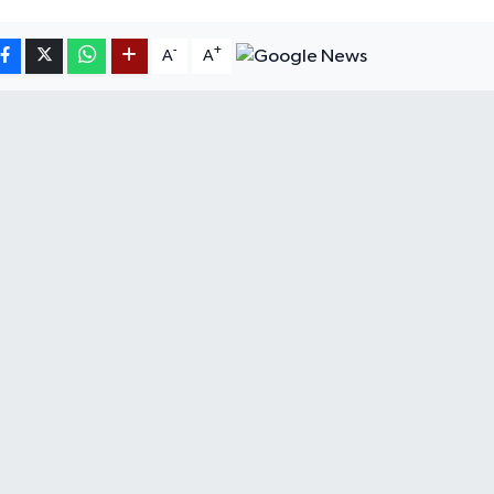
-
+
A
A