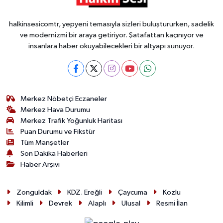
halkinsesicomtr, yepyeni temasıyla sizleri buluştururken, sadelik
ve modernizmi bir araya getiriyor. Şatafattan kaçınıyor ve
insanlara haber okuyabilecekleri bir altyapı sunuyor.
Merkez Nöbetçi Eczaneler
Merkez Hava Durumu
Merkez Trafik Yoğunluk Haritası
Puan Durumu ve Fikstür
Tüm Manşetler
Son Dakika Haberleri
Haber Arşivi
Zonguldak
KDZ. Ereğli
Çaycuma
Kozlu
Kilimli
Devrek
Alaplı
Ulusal
Resmi İlan