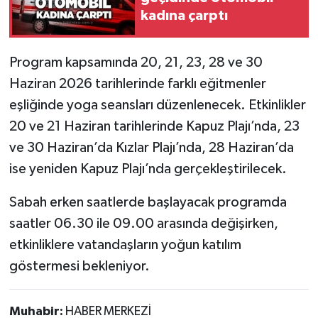
Röportaj
kadına çarptı
Sağlık
Program kapsamında 20, 21, 23, 28 ve 30
SİYASET
Haziran 2026 tarihlerinde farklı eğitmenler
eşliğinde yoga seansları düzenlenecek. Etkinlikler
Spor
20 ve 21 Haziran tarihlerinde Kapuz Plajı’nda, 23
ve 30 Haziran’da Kızlar Plajı’nda, 28 Haziran’da
Ulusal
ise yeniden Kapuz Plajı’nda gerçekleştirilecek.
Yaşam
Sabah erken saatlerde başlayacak programda
saatler 06.30 ile 09.00 arasında değişirken,
etkinliklere vatandaşların yoğun katılım
göstermesi bekleniyor.
Muhabir:
HABER MERKEZİ