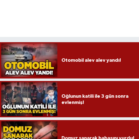
Otomobil alev alev yandı!
Oğlunun katili ile 3 gün sonra
evlenmiş!
Domuz sanarak babasını vurdu!