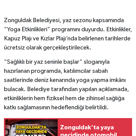
Gökçebey
Zonguldak Belediyesi, yaz sezonu kapsamında
“Yoga Etkinlikleri” programını duyurdu. Etkinlikler,
GÜNDEM
Kapuz Plajı ve Kızlar Plajı’nda belirlenen tarihlerde
İş ilanı
ücretsiz olarak gerçekleştirilecek.
Kilimli
“Sağlıklı bir yaz seninle başlar” sloganıyla
hazırlanan programda, katılımcılar sabah
Kültür - Sanat
saatlerinde deniz kenarında yoga yapma imkânı
bulacak. Belediye tarafından yapılan açıklamada,
MAGAZİN
etkinliklerin hem fiziksel hem de zihinsel sağlığa
Politika
katkı sağlamasının hedeflendiği belirtildi.
Resmi İlan
Zonguldak’ta yaya
geçidinde otomobil