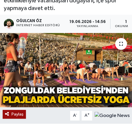
etkinlikleriyle vatandaşları doğayla iç içe spor
yapmaya davet etti.
Devrek
OĞULCAN ÖZ
19.06.2026 - 14:56
1 D
Bolu
İNTERNET HABER EDITÖRÜ
YAYINLANMA
OKUNMA 
ÇEVRE
BİLİM VE TEKNOLOJİ
DUNYA
Düzce
Eğitim
Paylaş
-
+
Ekonomi
A
A
Genel