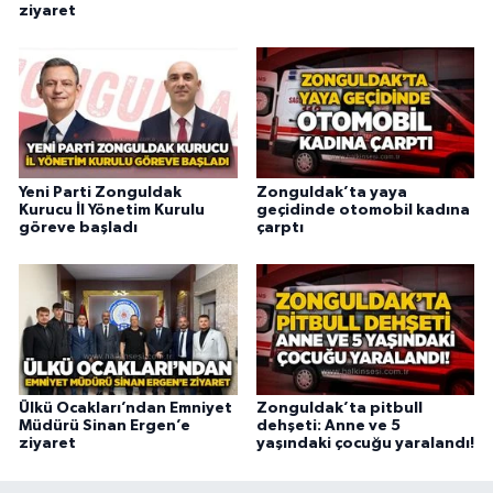
ziyaret
Yeni Parti Zonguldak
Zonguldak’ta yaya
Kurucu İl Yönetim Kurulu
geçidinde otomobil kadına
göreve başladı
çarptı
Ülkü Ocakları’ndan Emniyet
Zonguldak’ta pitbull
Müdürü Sinan Ergen’e
dehşeti: Anne ve 5
ziyaret
yaşındaki çocuğu yaralandı!