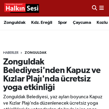
Foto Galeri
Zonguldak
Merkez Nöbetçi Eczaneler
Zonguldak
Kdz. Ereğli
Spor
Çaycuma
Kozlu
Video
Çaycuma
Merkez Hava Durumu
Yazarlar
KDZ. Ereğli
Merkez Trafik Yoğunluk Haritası
HABERLER
ZONGULDAK
Kozlu
Süper Lig Puan Durumu ve Fikstür
Zonguldak
Alaplı
Tüm Manşetler
Belediyesi'nden Kapuz ve
Kızlar Plajı'nda ücretsiz
Asayiş
Son Dakika Haberleri
yoga etkinliği
Bartın
Haber Arşivi
Zonguldak Belediyesi, yaz ayları boyunca Kapuz
ve Kızlar Plajı’nda düzenlenecek ücretsiz yoga
Karabük